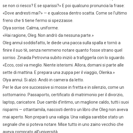
se non ci riesco? E se sparissi?» E poi qualcuno pronuncia la frase:
«Dove andresti mai?» — e qualcosa dentro scatta. Come se l’ultimo
freno che ti tiene fermo si spezzasse.
Olya sorrise. Calma, uniforme.
«Hai ragione, Oleg. Non andrò da nessuna parte.»
Oleg annuì soddisfatto, le diede una pacca sulla spalla e tornò a
finire il suo tè, senza nemmeno notare quanto fosse strano quel
sorriso. Zinaida Petrovna subito iniziò a trafiggerla con lo sguardo.
«Ecco, così va meglio. Niente isterismi. Allora, domani si parte alle
sette di mattina. E prepara una zuppa per il viaggio, Olenka.»
Olya annuì. Si alzò. Andò in camera da letto.
Per le due ore successive si mosse in fretta e in silenzio, come un
sottomarino. Passaporto, certificato di matrimonio per il divorzio,
laptop, caricatore. Due cambi d’intimo, un maglione caldo, tutti i suoi
risparmi — ottantamila, nascosti dentro un libro che Oleg non aveva
mai aperto. Non preparò una valigia. Una valigia sarebbe stato un
segnale che si poteva notare. Mise tutto in uno zaino vecchio che
aveva comprato all’università.