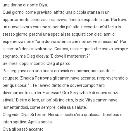
una donna di nome Olya.
Quel giorno, come previsto, affittò una piccola stanza in un
appartamento condiviso, ma aveva finestre esposte a sud. Poi trovò
un nuovo lavoro con uno stipendio più alto: ricevette un’offerta lo
stesso giorno, perché una specialista acquisti con dieci anni di
esperienza non è “una donna isterica che non serve a nessuno”. Poi
si comprò degli stivali nuovi. Costosi, rossi — quelli che aveva sempre
sognato, ma Oleg diceva: “E dove li metteresti?”
Sei mesi dopo, incontrò Oleg al parco.
Passeggiava con una busta di ravioli economici, non rasato e
sciupato. Zinaida Petrovna gli camminava accanto, rimproverandolo
per qualcosa: “…Te l’avevo detto che dovevi comportarti
diversamente con lei. E adesso? Ora Seryozha è di nuovo senza
stivali.” Dietro di loro, un po’ più indietro, lo zio Vitya camminava
lamentandosi, come sempre, della sua salute.
Oleg vide Olya. Si fermò. Nei suoi occhi c’era qualcosa di pietoso e
interrogativo. Aprì la bocca.
Olya gli passò accanto.