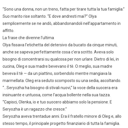
“Sono una donna, non un treno, fatta per tirare tutta la tua famiglia.”
Suo marito rise soltanto. “E dove andresti mai?” Olya
semplicemente se ne andò, abbandonandoli nell’appartamento in
affitto.
La frase che divenne l’ultima
Olya fissava l’etichetta del detersivo da bucato da cinque minuti,
anche se sapeva perfettamente cosa c’era scritto. Aveva solo
bisogno di concentrarsi su qualcosa per non urlare. Dietro di lei, in
cucina, Oleg e sua madre bevevano il tè. O meglio, sua madre
beveva il tè — da un piattino, sorbendolo mentre mangiava la
marmellata. Oleg era seduto scomposto su una sedia, ascoltando.
“…Seryozha ha bisogno di stivali nuovi,” la voce della suocera era
insinuante e untuosa, come l’acqua bollente nella sua tazza.
“Capisci, Olenka, io e tuo suocero abbiamo solo la pensione. E
Seryozha è un ragazzo che cresce.”
Seryozha aveva trentadue anni. Era il fratello minore di Oleg e, allo
stesso tempo, il principale progetto finanziario di tutta la famiglia.