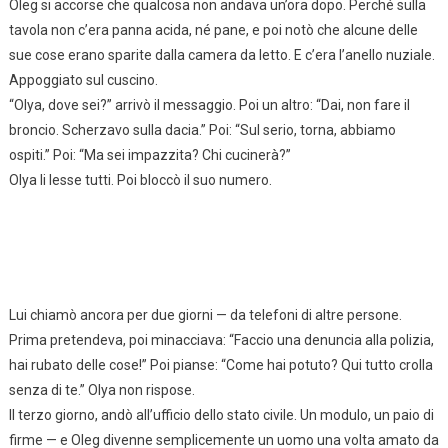
Oleg si accorse che qualcosa non andava un’ora dopo. Perché sulla
tavola non c’era panna acida, né pane, e poi notò che alcune delle
sue cose erano sparite dalla camera da letto. E c’era l’anello nuziale.
Appoggiato sul cuscino.
“Olya, dove sei?” arrivò il messaggio. Poi un altro: “Dai, non fare il
broncio. Scherzavo sulla dacia.” Poi: “Sul serio, torna, abbiamo
ospiti.” Poi: “Ma sei impazzita? Chi cucinerà?”
Olya li lesse tutti. Poi bloccò il suo numero.
Lui chiamò ancora per due giorni — da telefoni di altre persone.
Prima pretendeva, poi minacciava: “Faccio una denuncia alla polizia,
hai rubato delle cose!” Poi pianse: “Come hai potuto? Qui tutto crolla
senza di te.” Olya non rispose.
Il terzo giorno, andò all’ufficio dello stato civile. Un modulo, un paio di
firme — e Oleg divenne semplicemente un uomo una volta amato da