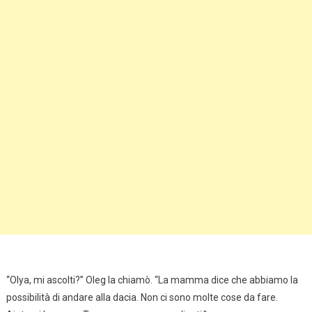
“Olya, mi ascolti?” Oleg la chiamò. “La mamma dice che abbiamo la
possibilità di andare alla dacia. Non ci sono molte cose da fare.