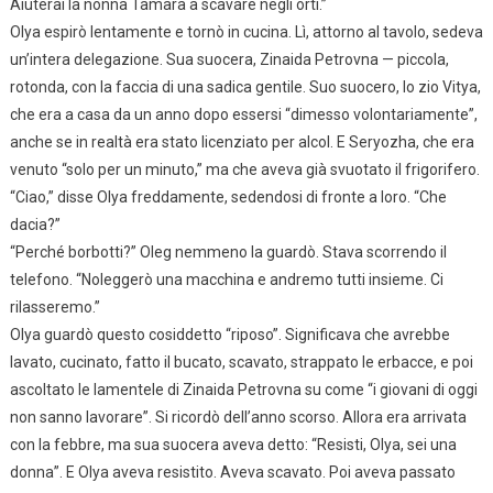
Aiuterai la nonna Tamara a scavare negli orti.”
Olya espirò lentamente e tornò in cucina. Lì, attorno al tavolo, sedeva
un’intera delegazione. Sua suocera, Zinaida Petrovna — piccola,
rotonda, con la faccia di una sadica gentile. Suo suocero, lo zio Vitya,
che era a casa da un anno dopo essersi “dimesso volontariamente”,
anche se in realtà era stato licenziato per alcol. E Seryozha, che era
venuto “solo per un minuto,” ma che aveva già svuotato il frigorifero.
“Ciao,” disse Olya freddamente, sedendosi di fronte a loro. “Che
dacia?”
“Perché borbotti?” Oleg nemmeno la guardò. Stava scorrendo il
telefono. “Noleggerò una macchina e andremo tutti insieme. Ci
rilasseremo.”
Olya guardò questo cosiddetto “riposo”. Significava che avrebbe
lavato, cucinato, fatto il bucato, scavato, strappato le erbacce, e poi
ascoltato le lamentele di Zinaida Petrovna su come “i giovani di oggi
non sanno lavorare”. Si ricordò dell’anno scorso. Allora era arrivata
con la febbre, ma sua suocera aveva detto: “Resisti, Olya, sei una
donna”. E Olya aveva resistito. Aveva scavato. Poi aveva passato