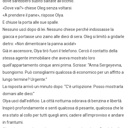
dove sarebbero subito saltate all’occhio.
«Dove vai?» chiese Oleg senza voltarsi.
«A prendere il pane», rispose Olya.
E chiuse la porta alle sue spalle.
Nessuno uscì dopo di lei. Nessuno chiese perché indossasse la
giacca e portasse uno zaino alle dieci di sera. Oleg si limitò a gridarle
dietro: «Non dimenticare la panna acida!»
Già in ascensore, Olya tirò fuori il telefono. Cercò il contatto della
stessa agente immobiliare che aveva mostrato loro
quell’appartamento cinque anni prima. Scrisse: “Anna Sergeyevna,
buongiorno. Può consigliarmi qualcosa di economico per un affitto a
lungo termine? Urgente.”
La risposta arrivò un minuto dopo: “C’è un’opzione. Posso mostrarla
domani alle dieci.”
Olya uscì dall’edificio. La città notturna odorava di benzina e libertà.
Inspirò profondamente e sentì qualcosa di pesante, qualcosa che le
era stato al collo per tutti quegli anni, cadere all’improvviso e andare
in frantumi.