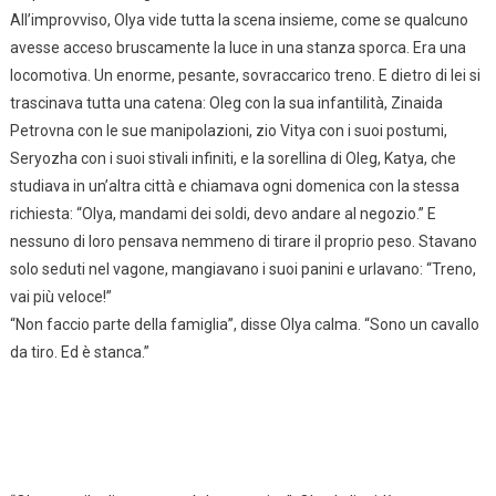
All’improvviso, Olya vide tutta la scena insieme, come se qualcuno
avesse acceso bruscamente la luce in una stanza sporca. Era una
locomotiva. Un enorme, pesante, sovraccarico treno. E dietro di lei si
trascinava tutta una catena: Oleg con la sua infantilità, Zinaida
Petrovna con le sue manipolazioni, zio Vitya con i suoi postumi,
Seryozha con i suoi stivali infiniti, e la sorellina di Oleg, Katya, che
studiava in un’altra città e chiamava ogni domenica con la stessa
richiesta: “Olya, mandami dei soldi, devo andare al negozio.” E
nessuno di loro pensava nemmeno di tirare il proprio peso. Stavano
solo seduti nel vagone, mangiavano i suoi panini e urlavano: “Treno,
vai più veloce!”
“Non faccio parte della famiglia”, disse Olya calma. “Sono un cavallo
da tiro. Ed è stanca.”