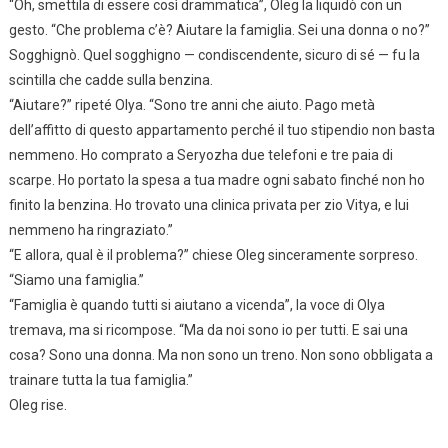
“Oh, smettila di essere così drammatica”, Oleg la liquidò con un
gesto. “Che problema c’è? Aiutare la famiglia. Sei una donna o no?”
Sogghignò. Quel sogghigno — condiscendente, sicuro di sé — fu la
scintilla che cadde sulla benzina.
“Aiutare?” ripeté Olya. “Sono tre anni che aiuto. Pago metà
dell’affitto di questo appartamento perché il tuo stipendio non basta
nemmeno. Ho comprato a Seryozha due telefoni e tre paia di
scarpe. Ho portato la spesa a tua madre ogni sabato finché non ho
finito la benzina. Ho trovato una clinica privata per zio Vitya, e lui
nemmeno ha ringraziato.”
“E allora, qual è il problema?” chiese Oleg sinceramente sorpreso.
“Siamo una famiglia.”
“Famiglia è quando tutti si aiutano a vicenda”, la voce di Olya
tremava, ma si ricompose. “Ma da noi sono io per tutti. E sai una
cosa? Sono una donna. Ma non sono un treno. Non sono obbligata a
trainare tutta la tua famiglia.”
Oleg rise.