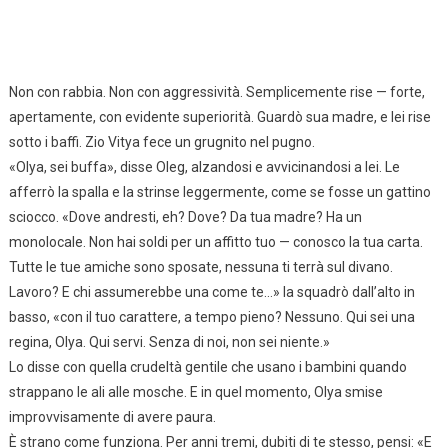
Non con rabbia. Non con aggressività. Semplicemente rise — forte,
apertamente, con evidente superiorità. Guardò sua madre, e lei rise
sotto i baffi. Zio Vitya fece un grugnito nel pugno.
«Olya, sei buffa», disse Oleg, alzandosi e avvicinandosi a lei. Le
afferrò la spalla e la strinse leggermente, come se fosse un gattino
sciocco. «Dove andresti, eh? Dove? Da tua madre? Ha un
monolocale. Non hai soldi per un affitto tuo — conosco la tua carta.
Tutte le tue amiche sono sposate, nessuna ti terrà sul divano.
Lavoro? E chi assumerebbe una come te…» la squadrò dall’alto in
basso, «con il tuo carattere, a tempo pieno? Nessuno. Qui sei una
regina, Olya. Qui servi. Senza di noi, non sei niente.»
Lo disse con quella crudeltà gentile che usano i bambini quando
strappano le ali alle mosche. E in quel momento, Olya smise
improvvisamente di avere paura.
È strano come funziona. Per anni tremi, dubiti di te stesso, pensi: «E