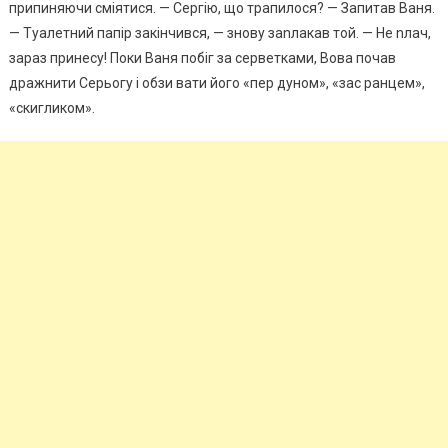
припиняючи сміятися. — Сергію, що трапилося? — Запитав Ваня.
— Туалетний папір закінчився, — знову заnлакав той. — Не nлач,
зараз принесу! Поки Ваня побіг за серветками, Вова почав
дражнити Серьогу і обзи вати його «пер дуном», «зас ранцем»,
«скигликом».