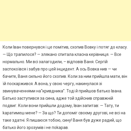
Коли Іван повернувся і це помітив, схопив Вовку і потяг до класу.
— Що трапилося? — злякано спитала класна керівниця. — Все
нормально. Ми всі залагодили, – відповів Ваня. Сергій
заспокоївся і забув про цей інцидент. А ось Вовка нив — чи
бачите, Ваня сильно його схопив. Коли за ним прийшла мати, він
їй поскаржився. А вона, у свою чергу, накинулася зі
звинуваченнями на“кривдника”. Тоді й прийшов батько Івана.
Батько заступився за сина, адже той здійснив справжній
подвиг. Коли вони прийшли додому, Іван запитав: — Тату, ти
kаратимеш мене? — За що? Ти допоміг своєму другові, не всі на
таке здатні. Я пишаюся тобою, сину! Ваня був дуже радий, що
батько його зрозумів і не поkарав.