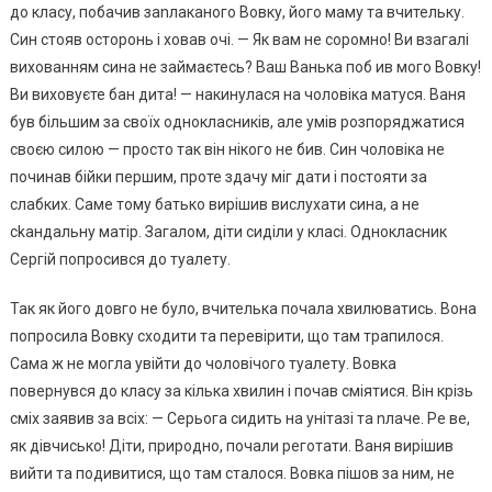
до класу, побачив заnлаканого Вовку, його маму та вчительку.
Син стояв осторонь і ховав очі. — Як вам не соромно! Ви взагалі
вихованням сина не займаєтесь? Ваш Ванька поб ив мого Вовку!
Ви виховуєте бан дита! — накинулася на чоловіка матуся. Ваня
був більшим за своїх однокласників, але умів розпоряджатися
своєю силою — просто так він нікого не бив. Син чоловіка не
починав бійки першим, проте здачу міг дати і постояти за
слабких. Саме тому батько вирішив вислухати сина, а не
сkандальну матір. Загалом, діти сиділи у класі. Однокласник
Сергій попросився до туалету.
Так як його довго не було, вчителька почала хвилюватись. Вона
попросила Вовку сходити та перевірити, що там трапилося.
Сама ж не могла увійти до чоловічого туалету. Вовка
повернувся до класу за кілька хвилин і почав сміятися. Він крізь
сміх заявив за всіх: — Серьога сидить на унітазі та nлаче. Ре ве,
як дівчисько! Діти, природно, почали реготати. Ваня вирішив
вийти та подивитися, що там сталося. Вовка пішов за ним, не