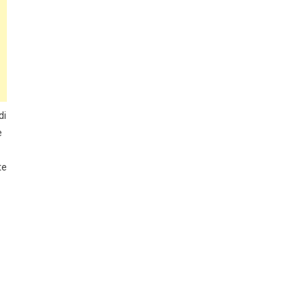
di
e
te