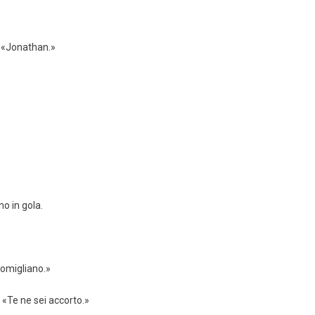
. «Jonathan.»
no in gola.
somigliano.»
. «Te ne sei accorto.»