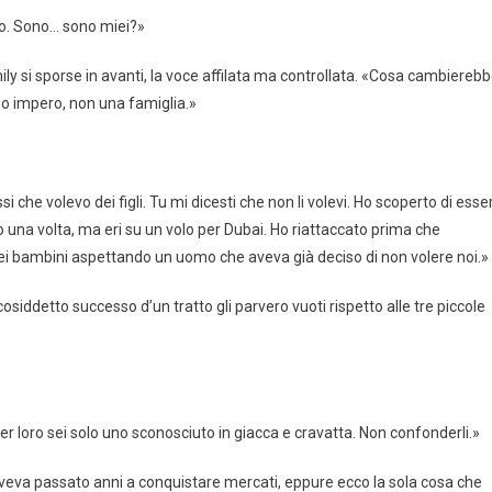
ego. Sono… sono miei?»
ily si sporse in avanti, la voce affilata ma controllata. «Cosa cambiereb
 tuo impero, non una famiglia.»
si che volevo dei figli. Tu mi dicesti che non li volevi. Ho scoperto di esse
 una volta, ma eri su un volo per Dubai. Ho riattaccato prima che
iei bambini aspettando un uomo che aveva già deciso di non volere noi.»
 cosiddetto successo d’un tratto gli parvero vuoti rispetto alle tre piccole
er loro sei solo uno sconosciuto in giacca e cravatta. Non confonderli.»
. Aveva passato anni a conquistare mercati, eppure ecco la sola cosa che