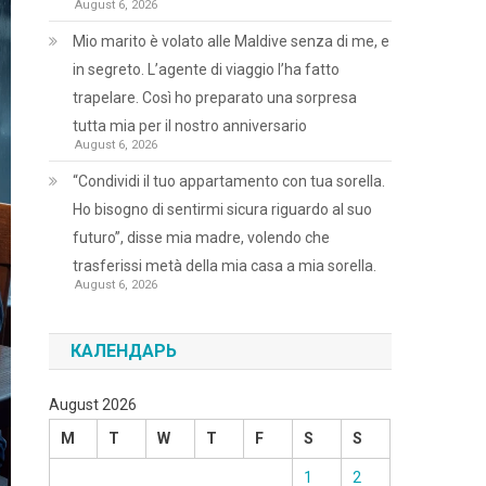
August 6, 2026
Mio marito è volato alle Maldive senza di me, e
in segreto. L’agente di viaggio l’ha fatto
trapelare. Così ho preparato una sorpresa
tutta mia per il nostro anniversario
August 6, 2026
“Condividi il tuo appartamento con tua sorella.
Ho bisogno di sentirmi sicura riguardo al suo
futuro”, disse mia madre, volendo che
trasferissi metà della mia casa a mia sorella.
August 6, 2026
КАЛЕНДАРЬ
August 2026
M
T
W
T
F
S
S
1
2