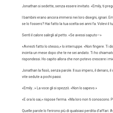
Jonathan si sedette, senza essere invitato. «Emily, ti pr
I bambini erano ancora immersi nei loro disegni, ignari. Em
se lo fossero? Hai fatto la tua scelta sei anni fa. Volevi il
Sentì il calore salirgli al petto. «Se avessi saputo—»
«Avresti fatto lo stesso,» lo interruppe. «Non fingere. Ti dis
incinta un mese dopo che te ne sei andato. Ti ho chiamato
rispondessi. Ho capito allora che non potevo crescere i m
Jonathan la fissò, senza parole. Il suo impero, il denaro, il
vite sedute a pochi passi.
«Emily…» La voce gli si spezzò. «Non lo sapevo.»
«E ora lo sai,» rispose ferma. «Ma loro non ti conoscono. P
Quelle parole lo ferirono più di qualsiasi perdita d’affari