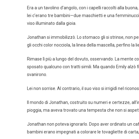
Era a un tavolino d’angolo, con i capelli raccolti alla bu
lei c’erano tre bambini—due maschietti e una femminuccia—
viso illuminato dalla gioia.
Jonathan si immobilizzò. Lo stomaco gli si strinse, non p
gli occhi color nocciola, la linea della mascella, perfino
Rimase lì più a lungo del dovuto, osservando. La mente co
sposato qualcuno con tratti simili. Ma quando Emily alzò fin
svanirono.
Lei non sorrise. Al contrario, il suo viso si irrigidì nel ric
Il mondo di Jonathan, costruito su numeri e certezze, all’im
pioggia, ma aveva trovato una tempesta che non si aspet
Jonathan non poteva ignorarlo. Dopo aver ordinato un caffè
bambini erano impegnati a colorare le tovagliette di carta, 