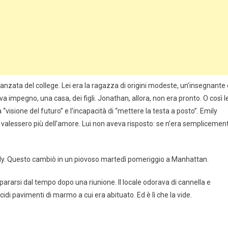
idanzata del college. Lei era la ragazza di origini modeste, un’insegnante 
a impegno, una casa, dei figli. Jonathan, allora, non era pronto. O così l
ua “visione del futuro” e l’incapacità di “mettere la testa a posto”. Emily
valessero più dell’amore. Lui non aveva risposto: se n’era semplicemen
ly. Questo cambiò in un piovoso martedì pomeriggio a Manhattan.
ipararsi dal tempo dopo una riunione. Il locale odorava di cannella e
di pavimenti di marmo a cui era abituato. Ed è lì che la vide.