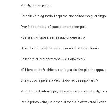
«Emily,» disse piano.
Lei sollevò lo sguardo, l’espressione calma ma guardinga
Provò a sorridere. «È passato tanto tempo.»
«Sei anni,» rispose, senza aggiungere altro.
Gli occhi di lui scivolarono sui bambini. «Sono… tuoi?»
Le labbra di lei si serrarono. «Sì. Sono miei.»
«E il loro padre?» chiese, con le parole che gli si inceppava
Emily posò la penna. «Perché dovrebbe importarti?»
«Perché…» Si interruppe, abbassando la voce. «Emily, mi 
Per la prima volta, un lampo di rabbia le attraversò il volto