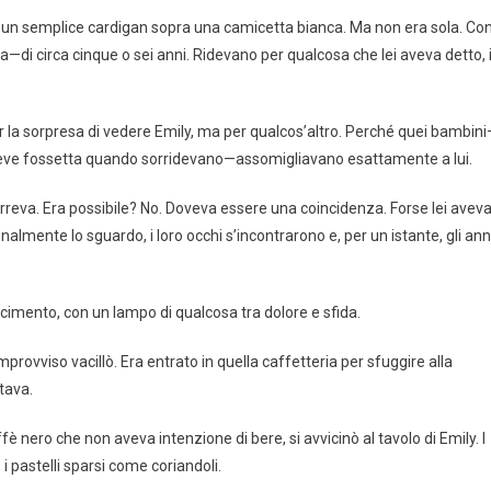
ona, un semplice cardigan sopra una camicetta bianca. Ma non era sola. Co
di circa cinque o sei anni. Ridevano per qualcosa che lei aveva detto, i
er la sorpresa di vedere Emily, ma per qualcos’altro. Perché quei bambin
 la lieve fossetta quando sorridevano—assomigliavano esattamente a lui.
rreva. Era possibile? No. Doveva essere una coincidenza. Forse lei avev
almente lo sguardo, i loro occhi s’incontrarono e, per un istante, gli ann
onoscimento, con un lampo di qualcosa tra dolore e sfida.
provviso vacillò. Era entrato in quella caffetteria per sfuggire alla
tava.
 nero che non aveva intenzione di bere, si avvicinò al tavolo di Emily. I
i pastelli sparsi come coriandoli.