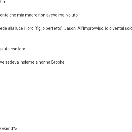
mba.
niente che mia madre non aveva mai voluto.
e alla luce il loro “figlio perfetto”, Jason. All’improvviso, io diventai sol
issuto con loro.
 dove sedeva insieme a nonna Brooke.
 weekend?»