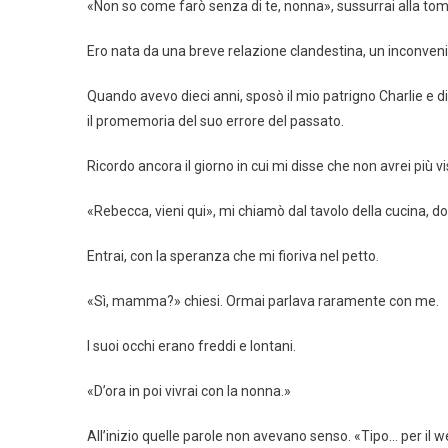
«Non so come farò senza di te, nonna», sussurrai alla to
Ero nata da una breve relazione clandestina, un inconve
Quando avevo dieci anni, sposò il mio patrigno Charlie e died
il promemoria del suo errore del passato.
Ricordo ancora il giorno in cui mi disse che non avrei più v
«Rebecca, vieni qui», mi chiamò dal tavolo della cucina,
Entrai, con la speranza che mi fioriva nel petto.
«Sì, mamma?» chiesi. Ormai parlava raramente con me.
I suoi occhi erano freddi e lontani.
«D’ora in poi vivrai con la nonna.»
All’inizio quelle parole non avevano senso. «Tipo… per il