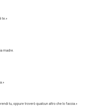
 te.»
mia madre.
a.»
rendi tu, oppure troverò qualcun altro che lo faccia.»