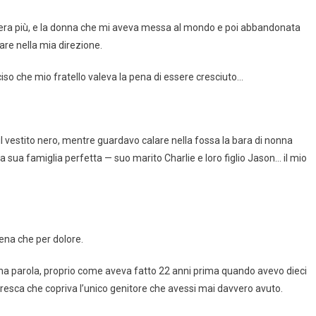
era più, e la donna che mi aveva messa al mondo e poi abbandonata
re nella mia direzione.
o che mio fratello valeva la pena di essere cresciuto…
l vestito nero, mentre guardavo calare nella fossa la bara di nonna
sua famiglia perfetta — suo marito Charlie e loro figlio Jason… il mio
ena che per dolore.
 una parola, proprio come aveva fatto 22 anni prima quando avevo dieci
 fresca che copriva l’unico genitore che avessi mai davvero avuto.