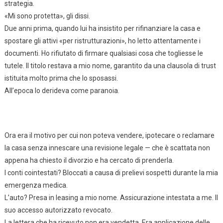
strategia.
«Mi sono protetta», gli dissi.
Due anni prima, quando lui ha insistito per rifinanziare la casa e
spostare gli attivi «per ristrutturazioni», ho letto attentamente i
documenti. Ho rifiutato di firmare qualsiasi cosa che togliesse le
tutele. Il titolo restava a mio nome, garantito da una clausola di trust
istituita molto prima che lo sposassi.
All’epoca lo derideva come paranoia.
Ora era il motivo per cui non poteva vendere, ipotecare o reclamare
la casa senza innescare una revisione legale — che è scattata non
appena ha chiesto il divorzio e ha cercato di prenderla.
I conti cointestati? Bloccati a causa di prelievi sospetti durante la mia
emergenza medica.
L’auto? Presa in leasing a mio nome. Assicurazione intestata a me. Il
suo accesso autorizzato revocato.
La lettera che ha ricevuto non era vendetta. Era applicazione delle