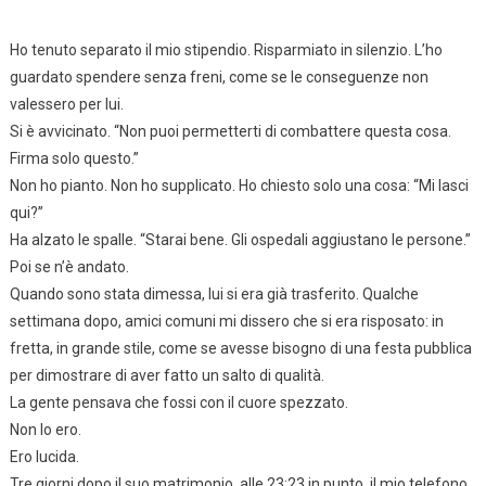
Ho tenuto separato il mio stipendio. Risparmiato in silenzio. L’ho
guardato spendere senza freni, come se le conseguenze non
valessero per lui.
Si è avvicinato. “Non puoi permetterti di combattere questa cosa.
Firma solo questo.”
Non ho pianto. Non ho supplicato. Ho chiesto solo una cosa: “Mi lasci
qui?”
Ha alzato le spalle. “Starai bene. Gli ospedali aggiustano le persone.”
Poi se n’è andato.
Quando sono stata dimessa, lui si era già trasferito. Qualche
settimana dopo, amici comuni mi dissero che si era risposato: in
fretta, in grande stile, come se avesse bisogno di una festa pubblica
per dimostrare di aver fatto un salto di qualità.
La gente pensava che fossi con il cuore spezzato.
Non lo ero.
Ero lucida.
Tre giorni dopo il suo matrimonio, alle 23:23 in punto, il mio telefono