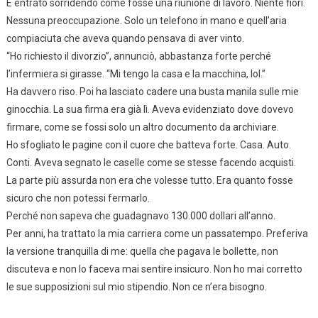
È entrato sorridendo come fosse una riunione di lavoro. Niente fiori.
Nessuna preoccupazione. Solo un telefono in mano e quell’aria
compiaciuta che aveva quando pensava di aver vinto.
“Ho richiesto il divorzio”, annunciò, abbastanza forte perché
l’infermiera si girasse. “Mi tengo la casa e la macchina, lol.”
Ha davvero riso. Poi ha lasciato cadere una busta manila sulle mie
ginocchia. La sua firma era già lì. Aveva evidenziato dove dovevo
firmare, come se fossi solo un altro documento da archiviare.
Ho sfogliato le pagine con il cuore che batteva forte. Casa. Auto.
Conti. Aveva segnato le caselle come se stesse facendo acquisti.
La parte più assurda non era che volesse tutto. Era quanto fosse
sicuro che non potessi fermarlo.
Perché non sapeva che guadagnavo 130.000 dollari all’anno.
Per anni, ha trattato la mia carriera come un passatempo. Preferiva
la versione tranquilla di me: quella che pagava le bollette, non
discuteva e non lo faceva mai sentire insicuro. Non ho mai corretto
le sue supposizioni sul mio stipendio. Non ce n’era bisogno.