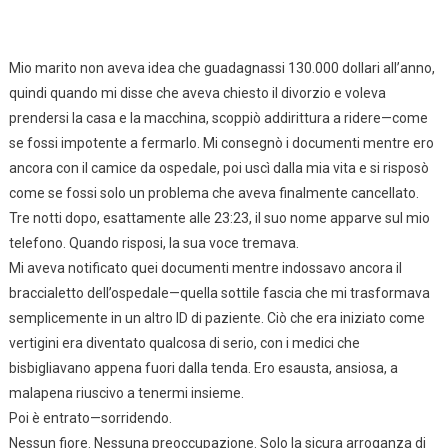
Mio marito non aveva idea che guadagnassi 130.000 dollari all’anno,
quindi quando mi disse che aveva chiesto il divorzio e voleva
prendersi la casa e la macchina, scoppiò addirittura a ridere—come
se fossi impotente a fermarlo. Mi consegnò i documenti mentre ero
ancora con il camice da ospedale, poi uscì dalla mia vita e si risposò
come se fossi solo un problema che aveva finalmente cancellato.
Tre notti dopo, esattamente alle 23:23, il suo nome apparve sul mio
telefono. Quando risposi, la sua voce tremava.
Mi aveva notificato quei documenti mentre indossavo ancora il
braccialetto dell’ospedale—quella sottile fascia che mi trasformava
semplicemente in un altro ID di paziente. Ciò che era iniziato come
vertigini era diventato qualcosa di serio, con i medici che
bisbigliavano appena fuori dalla tenda. Ero esausta, ansiosa, a
malapena riuscivo a tenermi insieme.
Poi è entrato—sorridendo.
Nessun fiore. Nessuna preoccupazione. Solo la sicura arroganza di