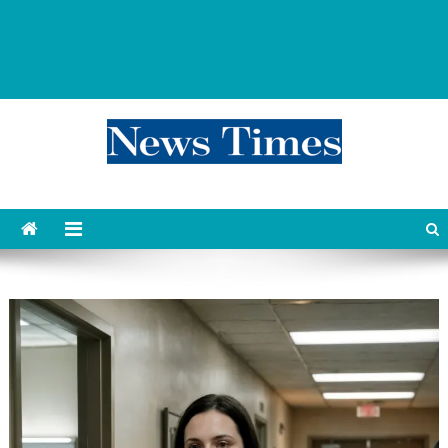
news 76 times
Контент души