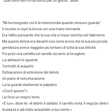
“Quel cono non mi ha nutrito per un giorno,” disse.
“Mi ha insegnato cos’è la misericordia quando nessuno guarda.”
Il vecchio si coprì la bocca con una mano tremante.
Era fallito pensando che la sua vita si fosse ristretta nel fallimento.
Ma questa donna era davanti a lui come prova che la sua più piccola
gentilezza aveva viaggiato più lontano di tutta la sua attività.
Poi posò una cartella sul carrello accanto al tovagliolo.
Lui abbassò lo sguardo.
Contratti di acquisto.
Dichiarazioni di estinzione del debito.
Un piano di ristrutturazione.
Lui la guardò sbattendo le palpebre.
«Cos’è questo?»
Lei fece un respiro lento.
«È tuo», disse lei. «Il debito è saldato. Il carrello resta. Il negozio dietro
la piazza è già stato acquistato a tuo nome.»