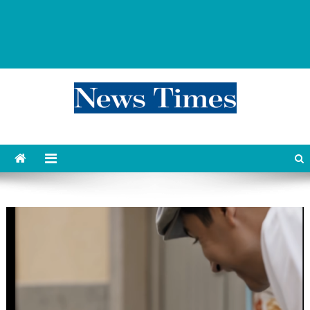
news 76 times
Контент души