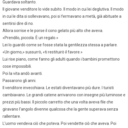
Guardava soltanto.
Il giovane venditore lo vide subito. Il modo in cui lei deglutiva. Il modo
in cui le dita si sollevavano, poi si fermavano a metà, già abituate a
sentirsi dire di no.
Allora sorrise e le porse il cono gelato più alto che aveva.
«Prendilo, piccola. È un regalo.»
Lei lo guardò come se fosse stata la gentilezza stessa a parlare.
«Un giorno,» sussurrò, «ti restituirò il favore.»
Lui rise piano, come fanno gli adulti quando i bambini promettono
cose impossibili.
Poi la vita andò avanti.
Passarono gli anni.
Il venditore invecchiava. Le estati diventavano più dure. I turisti
cambiavano. Le grandi catene arrivarono con insegne più luminose e
prezzi più bassi. Il piccolo carretto che una volta aveva file che
giravano l’angolo divenne qualcosa che la gente superava senza
rallentare.
L’uomo vendeva ciò che poteva. Poi vendette ciò che aveva. Poi