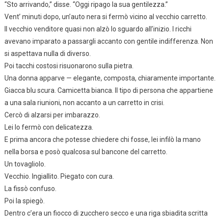
“Sto arrivando,” disse. “Oggi ripago la sua gentilezza.”
Vent’ minuti dopo, un’auto nera si fermò vicino al vecchio carretto.
Il vecchio venditore quasi non alzò lo sguardo all’inizio. I ricchi
avevano imparato a passargli accanto con gentile indifferenza. Non
si aspettava nulla di diverso.
Poi tacchi costosi risuonarono sulla pietra.
Una donna apparve — elegante, composta, chiaramente importante.
Giacca blu scura. Camicetta bianca. Il tipo di persona che appartiene
a una sala riunioni, non accanto a un carretto in crisi.
Cercò di alzarsi per imbarazzo.
Lei lo fermò con delicatezza.
E prima ancora che potesse chiedere chi fosse, lei infilò la mano
nella borsa e posò qualcosa sul bancone del carretto.
Un tovagliolo.
Vecchio. Ingiallito. Piegato con cura.
La fissò confuso.
Poi la spiegò.
Dentro c’era un fiocco di zucchero secco e una riga sbiadita scritta