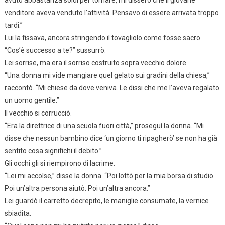
avuto abbastanza soldi per tornare, mi dissero che il giovane
venditore aveva venduto l’attività. Pensavo di essere arrivata troppo
tardi.”
Lui la fissava, ancora stringendo il tovagliolo come fosse sacro.
“Cos’è successo a te?” sussurrò.
Lei sorrise, ma era il sorriso costruito sopra vecchio dolore.
“Una donna mi vide mangiare quel gelato sui gradini della chiesa,”
raccontò. “Mi chiese da dove veniva. Le dissi che me l’aveva regalato
un uomo gentile.”
Il vecchio si corrucciò.
“Era la direttrice di una scuola fuori città,” proseguì la donna. “Mi
disse che nessun bambino dice ‘un giorno ti ripagherò’ se non ha già
sentito cosa significhi il debito.”
Gli occhi gli si riempirono di lacrime.
“Lei mi accolse,” disse la donna. “Poi lottò per la mia borsa di studio.
Poi un’altra persona aiutò. Poi un’altra ancora.”
Lei guardò il carretto decrepito, le maniglie consumate, la vernice
sbiadita.