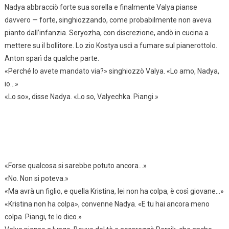
Nadya abbracciò forte sua sorella e finalmente Valya pianse
davvero — forte, singhiozzando, come probabilmente non aveva
pianto dall’infanzia. Seryozha, con discrezione, andò in cucina a
mettere su il bollitore. Lo zio Kostya uscì a fumare sul pianerottolo.
Anton sparì da qualche parte.
«Perché lo avete mandato via?» singhiozzò Valya. «Lo amo, Nadya,
io…»
«Lo so», disse Nadya. «Lo so, Valyechka. Piangi.»
«Forse qualcosa si sarebbe potuto ancora…»
«No. Non si poteva.»
«Ma avrà un figlio, e quella Kristina, lei non ha colpa, è così giovane…»
«Kristina non ha colpa», convenne Nadya. «E tu hai ancora meno
colpa. Piangi, te lo dico.»