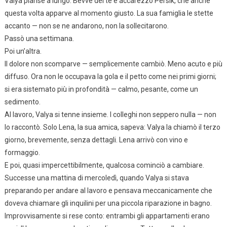
Valya pianse a lungo. Bevve del tè e accarezzò Persik, che anche
questa volta apparve al momento giusto. La sua famiglia le stette
accanto — non se ne andarono, non la sollecitarono.
Passò una settimana.
Poi un’altra.
Il dolore non scomparve — semplicemente cambiò. Meno acuto e più
diffuso. Ora non le occupava la gola e il petto come nei primi giorni;
si era sistemato più in profondità — calmo, pesante, come un
sedimento.
Al lavoro, Valya si tenne insieme. I colleghi non seppero nulla — non
lo raccontò. Solo Lena, la sua amica, sapeva: Valya la chiamò il terzo
giorno, brevemente, senza dettagli. Lena arrivò con vino e
formaggio.
E poi, quasi impercettibilmente, qualcosa cominciò a cambiare.
Successe una mattina di mercoledì, quando Valya si stava
preparando per andare al lavoro e pensava meccanicamente che
doveva chiamare gli inquilini per una piccola riparazione in bagno.
Improvvisamente si rese conto: entrambi gli appartamenti erano