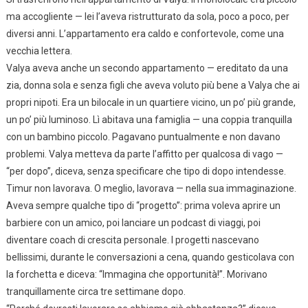
ma accogliente — lei l’aveva ristrutturato da sola, poco a poco, per
diversi anni. L’appartamento era caldo e confortevole, come una
vecchia lettera.
Valya aveva anche un secondo appartamento — ereditato da una
zia, donna sola e senza figli che aveva voluto più bene a Valya che ai
propri nipoti. Era un bilocale in un quartiere vicino, un po’ più grande,
un po’ più luminoso. Lì abitava una famiglia — una coppia tranquilla
con un bambino piccolo. Pagavano puntualmente e non davano
problemi. Valya metteva da parte l’affitto per qualcosa di vago —
“per dopo”, diceva, senza specificare che tipo di dopo intendesse.
Timur non lavorava. O meglio, lavorava — nella sua immaginazione.
Aveva sempre qualche tipo di “progetto”: prima voleva aprire un
barbiere con un amico, poi lanciare un podcast di viaggi, poi
diventare coach di crescita personale. I progetti nascevano
bellissimi, durante le conversazioni a cena, quando gesticolava con
la forchetta e diceva: “Immagina che opportunità!”. Morivano
tranquillamente circa tre settimane dopo.