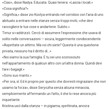
«Ciao», disse Nadya. Educata. Quasi tenera. «Lascia i locali.»
«Cosa significa?»
«Significa,» disse zio Kostya entrando nel corridoio con l’aria di uno
abituato a entrare nelle stanze senza troppi inviti, «che devi
raccogliere le tue cose e andartene. Subito.»
Timur si raddrizzò. Cercò di assumere l’espressione che usava di
solito nelle conversazioni — sicura, leggermente condiscendente.
«Aspettate un attimo. Ma voi chi siete? Questa è una questione
privata, nessuno ha il diritto di…»
«Noi siamo la sua famiglia. E tu sei uno sconosciuto
nell’appartamento di qualcun altro con un’altra donna. Quindi devi
fare i bagagli.»
«Sono suo marito.»
«Per ora, sì. Ed è proprio per questo che dovresti ringraziare che non
usiamo la forza», disse Seryozha senza alcuna minaccia,
semplicemente affermando un fatto, il che lo rese ancora più
inquietante.
Kristina uscì dalla stanza — in pigiama, spettinata, ancora