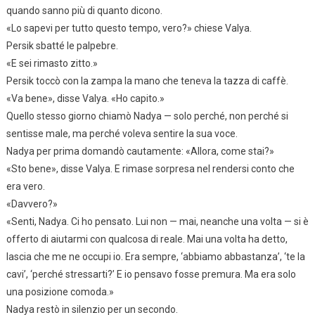
quando sanno più di quanto dicono.
«Lo sapevi per tutto questo tempo, vero?» chiese Valya.
Persik sbatté le palpebre.
«E sei rimasto zitto.»
Persik toccò con la zampa la mano che teneva la tazza di caffè.
«Va bene», disse Valya. «Ho capito.»
Quello stesso giorno chiamò Nadya — solo perché, non perché si
sentisse male, ma perché voleva sentire la sua voce.
Nadya per prima domandò cautamente: «Allora, come stai?»
«Sto bene», disse Valya. E rimase sorpresa nel rendersi conto che
era vero.
«Davvero?»
«Senti, Nadya. Ci ho pensato. Lui non — mai, neanche una volta — si è
offerto di aiutarmi con qualcosa di reale. Mai una volta ha detto,
lascia che me ne occupi io. Era sempre, ‘abbiamo abbastanza’, ‘te la
cavi’, ‘perché stressarti?’ E io pensavo fosse premura. Ma era solo
una posizione comoda.»
Nadya restò in silenzio per un secondo.