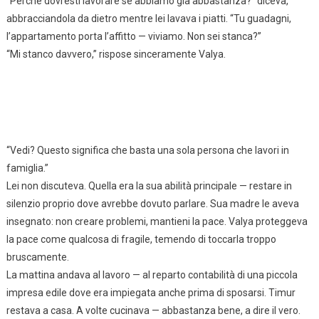
“Perché dovresti lavorare se abbiamo già abbastanza?” diceva,
abbracciandola da dietro mentre lei lavava i piatti. “Tu guadagni,
l’appartamento porta l’affitto — viviamo. Non sei stanca?”
“Mi stanco davvero,” rispose sinceramente Valya.
“Vedi? Questo significa che basta una sola persona che lavori in
famiglia.”
Lei non discuteva. Quella era la sua abilità principale — restare in
silenzio proprio dove avrebbe dovuto parlare. Sua madre le aveva
insegnato: non creare problemi, mantieni la pace. Valya proteggeva
la pace come qualcosa di fragile, temendo di toccarla troppo
bruscamente.
La mattina andava al lavoro — al reparto contabilità di una piccola
impresa edile dove era impiegata anche prima di sposarsi. Timur
restava a casa. A volte cucinava — abbastanza bene, a dire il vero.