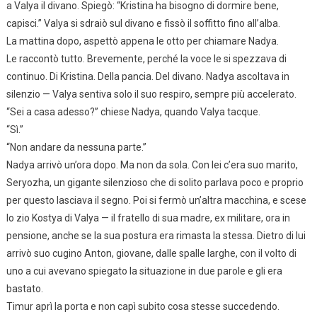
a Valya il divano. Spiegò: “Kristina ha bisogno di dormire bene,
capisci.” Valya si sdraiò sul divano e fissò il soffitto fino all’alba.
La mattina dopo, aspettò appena le otto per chiamare Nadya.
Le raccontò tutto. Brevemente, perché la voce le si spezzava di
continuo. Di Kristina. Della pancia. Del divano. Nadya ascoltava in
silenzio — Valya sentiva solo il suo respiro, sempre più accelerato.
“Sei a casa adesso?” chiese Nadya, quando Valya tacque.
“Sì.”
“Non andare da nessuna parte.”
Nadya arrivò un’ora dopo. Ma non da sola. Con lei c’era suo marito,
Seryozha, un gigante silenzioso che di solito parlava poco e proprio
per questo lasciava il segno. Poi si fermò un’altra macchina, e scese
lo zio Kostya di Valya — il fratello di sua madre, ex militare, ora in
pensione, anche se la sua postura era rimasta la stessa. Dietro di lui
arrivò suo cugino Anton, giovane, dalle spalle larghe, con il volto di
uno a cui avevano spiegato la situazione in due parole e gli era
bastato.
Timur aprì la porta e non capì subito cosa stesse succedendo.