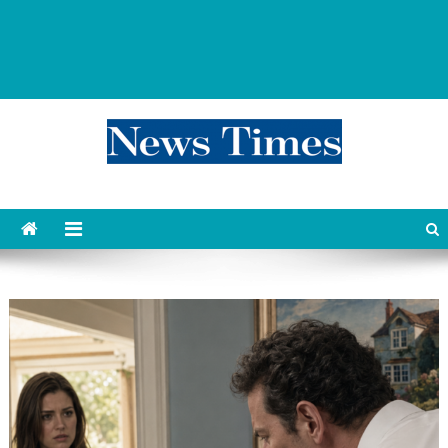
news 76 times
Контент души