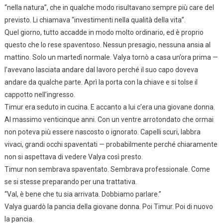
“nella natura”, che in qualche modo risultavano sempre più care del
previsto. Li chiamava “investimenti nella qualità della vita”.
Quel giorno, tutto accadde in modo molto ordinario, ed è proprio
questo che lo rese spaventoso. Nessun presagio, nessuna ansia al
mattino. Solo un martedì normale. Valya tornò a casa un’ora prima —
l’avevano lasciata andare dal lavoro perché il suo capo doveva
andare da qualche parte. Aprì la porta con la chiave e si tolse il
cappotto nell’ingresso.
Timur era seduto in cucina. E accanto a lui c’era una giovane donna.
Al massimo venticinque anni. Con un ventre arrotondato che ormai
non poteva più essere nascosto o ignorato. Capelli scuri, labbra
vivaci, grandi occhi spaventati — probabilmente perché chiaramente
non si aspettava di vedere Valya così presto.
Timur non sembrava spaventato. Sembrava professionale. Come
se si stesse preparando per una trattativa.
“Val, è bene che tu sia arrivata. Dobbiamo parlare.”
Valya guardò la pancia della giovane donna. Poi Timur. Poi di nuovo
la pancia.