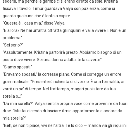
sedersi, ma perché le gambe ci si erano dirette da sole. Kristina
fissava il tavolo. Timur guardava Valya con pazienza, come si
guarda qualcuno che è lento a capire.
“Questa è… casa mia,” disse Valya.
“E allora? Ne hai un’altra. Sfratta gli inquilini e vai a vivere lì. Non è un
problema.”
“Sei serio?”
“Assolutamente. Kristina partorirà presto. Abbiamo bisogno di un
posto dove vivere. Sei una donna adulta, te la caverai.”
“Siamo sposati.”
“Eravamo sposati,” la corresse piano. Come si corregge un errore
grammaticale. “Presenterò richiesta di divorzio. È una formalità, ci
vorrà un po’ di tempo. Nel frattempo, magari puoi stare da tua
sorella o…”
“Da mia sorella?” Valya sentì la propria voce come provenire da fuori
di sé. “Mi stai dicendo di lasciare il mio appartamento e andare da
mia sorella?”
“Beh, se non ti piace, vivi nell’altra. Te lo dico — manda via gli inquilini.