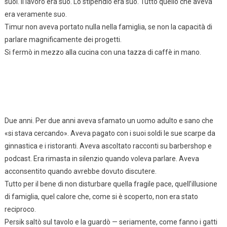
suoi. Il lavoro era suo. Lo stipendio era suo. Tutto quello che aveva
era veramente suo.
Timur non aveva portato nulla nella famiglia, se non la capacità di
parlare magnificamente dei progetti.
Si fermò in mezzo alla cucina con una tazza di caffè in mano.
Due anni. Per due anni aveva sfamato un uomo adulto e sano che
«si stava cercando». Aveva pagato con i suoi soldi le sue scarpe da
ginnastica e i ristoranti. Aveva ascoltato racconti su barbershop e
podcast. Era rimasta in silenzio quando voleva parlare. Aveva
acconsentito quando avrebbe dovuto discutere.
Tutto per il bene di non disturbare quella fragile pace, quell’illusione
di famiglia, quel calore che, come si è scoperto, non era stato
reciproco.
Persik saltò sul tavolo e la guardò — seriamente, come fanno i gatti