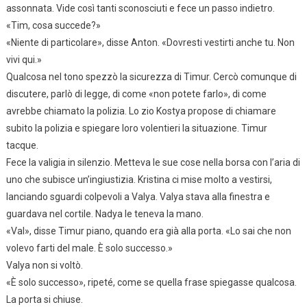
assonnata. Vide così tanti sconosciuti e fece un passo indietro.
«Tim, cosa succede?»
«Niente di particolare», disse Anton. «Dovresti vestirti anche tu. Non
vivi qui.»
Qualcosa nel tono spezzò la sicurezza di Timur. Cercò comunque di
discutere, parlò di legge, di come «non potete farlo», di come
avrebbe chiamato la polizia. Lo zio Kostya propose di chiamare
subito la polizia e spiegare loro volentieri la situazione. Timur
tacque.
Fece la valigia in silenzio. Metteva le sue cose nella borsa con l’aria di
uno che subisce un’ingiustizia. Kristina ci mise molto a vestirsi,
lanciando sguardi colpevoli a Valya. Valya stava alla finestra e
guardava nel cortile. Nadya le teneva la mano.
«Val», disse Timur piano, quando era già alla porta. «Lo sai che non
volevo farti del male. È solo successo.»
Valya non si voltò.
«È solo successo», ripeté, come se quella frase spiegasse qualcosa.
La porta si chiuse.