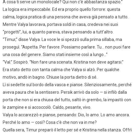
A cosa ti serve un monolocale? Qui non c’è abbastanza spazio.”
La logica era impeccabile. Ed era proprio quello l’orrore: questa
calma, logica pratica di una persona che aveva già pensato a tutto.
Mentre Valya lavorava, portava soldi in casa, credeva nei suoi
“progetti”, lui, a quanto pareva, stava pensando a tutt’altro.
“Timur,” disse Valya. La voce le si spezzò sulla prima sillaba, ma
proseguì. “Aspetta. Per favore. Possiamo parlare. Tu… non puoi fare
una cosa del genere. Siamo stati insieme così a lungo…”
“Val.” Sospirò. “Non fare una scenata. Kristina non deve agitarsi.”
Era stato detto con tanta calma che Valya si alzò. Per qualche
motivo, andò in bagno. Chiuse la porta dietro di sé.
Lì si sedette sul bordo della vasca e pianse. Silenziosamente, perché
aveva paura che la sentissero. Persik arrivò da solo — si infilò dalla
porta che non si era chiusa del tutto, saltò in grembo, la impastò con
le zampine e si accoccolò. Caldo, pesante, vivo.
Valya lo accarezzò e pianse, pensando: Dio, lo amo. Lo amo ancora.
Perché lo amo — così? Cosa c’è che non va in me?
Quella sera, Timur preparò il letto per sé e Kristina nella stanza. Offrì