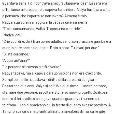
Guardava serie TV, incontrava amici, “sviluppava idee”. La sera era
affettuoso, interessante e sapeva farla ridere. Valya tornava a casa
e pensava: che importa se non lavora? Almeno è mio.
Nadya, sua sorella maggiore, la vedeva diversamente.
“Ti sta consumando, Valka. Ti consuma e sorride.”
“Nadya, dai.”
“Che vuol dire, dai? È un uomo adulto, sano, con braccia e gambe e a
quanto pare anche una testa. E sta a casa. Tu lavori per due.”
“Si sta cercando.”
“A quarant’anni?”
“Le persone si trovano a età diverse.”
Nadya taceva, ma si capiva dal suo viso che non era d’accordo.
Semplicemente rispettava il diritto della sorella di sbagliare.
Passarono due anni. Valya si abituò a quel ritmo — uscire, tornare,
sfamare due persone, ascoltare storie su nuovi progetti. Qualcosa
dentro di lei a volte si stringeva quando guardava i numeri sul
telefono — i soldi sparivano più in fretta di quanto avesse previsto. A
Timur piacevano i ristoranti raffinati, le sneakers di marca, le gite