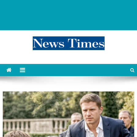
news 76 times
Контент души