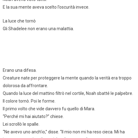
E la sua mente aveva scelto l’oscurità invece.
La luce che tornò
Gli Shadelee non erano una malattia.
Erano una difesa.
Creature nate per proteggere la mente quando la verità era troppo
dolorosa da affrontare.
Quando la luce del mattino filtrò nel cortile, Noah sbatté le palpebre.
Il colore tornò. Poi le forme.
Il primo volto che vide davvero fu quello di Mara.
“Perché mi hai aiutato?” chiese.
Lei scrollò le spalle.
“Ne avevo uno anch’io,” disse. “Il mio non mi ha reso cieca. Mi ha