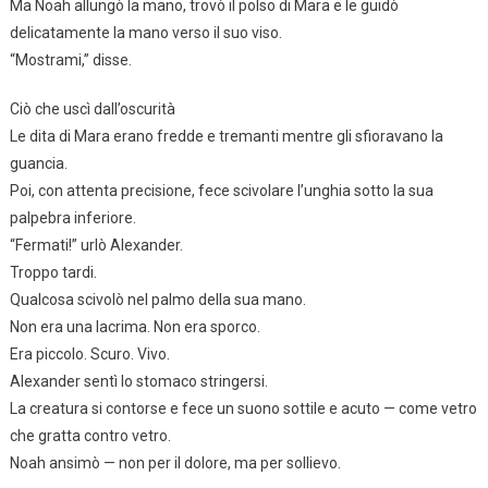
Ma Noah allungò la mano, trovò il polso di Mara e le guidò
delicatamente la mano verso il suo viso.
“Mostrami,” disse.
Ciò che uscì dall’oscurità
Le dita di Mara erano fredde e tremanti mentre gli sfioravano la
guancia.
Poi, con attenta precisione, fece scivolare l’unghia sotto la sua
palpebra inferiore.
“Fermati!” urlò Alexander.
Troppo tardi.
Qualcosa scivolò nel palmo della sua mano.
Non era una lacrima. Non era sporco.
Era piccolo. Scuro. Vivo.
Alexander sentì lo stomaco stringersi.
La creatura si contorse e fece un suono sottile e acuto — come vetro
che gratta contro vetro.
Noah ansimò — non per il dolore, ma per sollievo.