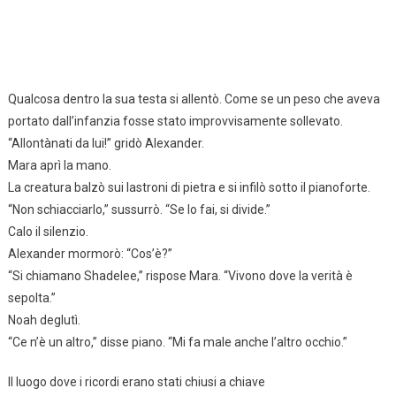
Qualcosa dentro la sua testa si allentò. Come se un peso che aveva
portato dall’infanzia fosse stato improvvisamente sollevato.
“Allontànati da lui!” gridò Alexander.
Mara aprì la mano.
La creatura balzò sui lastroni di pietra e si infilò sotto il pianoforte.
“Non schiacciarlo,” sussurrò. “Se lo fai, si divide.”
Calo il silenzio.
Alexander mormorò: “Cos’è?”
“Si chiamano Shadelee,” rispose Mara. “Vivono dove la verità è
sepolta.”
Noah deglutì.
“Ce n’è un altro,” disse piano. “Mi fa male anche l’altro occhio.”
Il luogo dove i ricordi erano stati chiusi a chiave