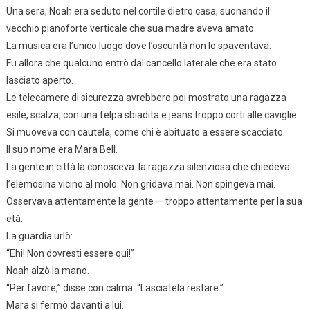
Una sera, Noah era seduto nel cortile dietro casa, suonando il
vecchio pianoforte verticale che sua madre aveva amato.
La musica era l’unico luogo dove l’oscurità non lo spaventava.
Fu allora che qualcuno entrò dal cancello laterale che era stato
lasciato aperto.
Le telecamere di sicurezza avrebbero poi mostrato una ragazza
esile, scalza, con una felpa sbiadita e jeans troppo corti alle caviglie.
Si muoveva con cautela, come chi è abituato a essere scacciato.
Il suo nome era Mara Bell.
La gente in città la conosceva: la ragazza silenziosa che chiedeva
l’elemosina vicino al molo. Non gridava mai. Non spingeva mai.
Osservava attentamente la gente — troppo attentamente per la sua
età.
La guardia urlò:
“Ehi! Non dovresti essere qui!”
Noah alzò la mano.
“Per favore,” disse con calma. “Lasciatela restare.”
Mara si fermò davanti a lui.