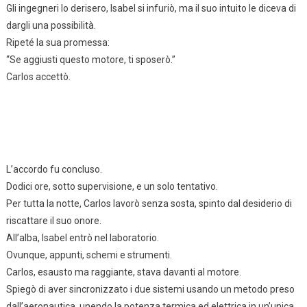
Gli ingegneri lo derisero, Isabel si infuriò, ma il suo intuito le diceva di
dargli una possibilità.
Ripeté la sua promessa:
“Se aggiusti questo motore, ti sposerò.”
Carlos accettò.
L’accordo fu concluso.
Dodici ore, sotto supervisione, e un solo tentativo.
Per tutta la notte, Carlos lavorò senza sosta, spinto dal desiderio di
riscattare il suo onore.
All’alba, Isabel entrò nel laboratorio.
Ovunque, appunti, schemi e strumenti.
Carlos, esausto ma raggiante, stava davanti al motore.
Spiegò di aver sincronizzato i due sistemi usando un metodo preso
dall’aeronautica, unendo la potenza termica ed elettrica in un’unica