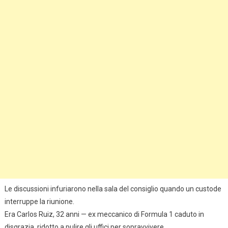
Le discussioni infuriarono nella sala del consiglio quando un custode
interruppe la riunione.
Era Carlos Ruiz, 32 anni — ex meccanico di Formula 1 caduto in
disgrazia, ridotto a pulire gli uffici per sopravvivere.