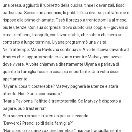
una presa, aggiustò il rubinetto della cucina, tinse i davanzali, fissò i
battiscopa. Scrisse un annuncio, lo pubblicò su diverse piattaforme e
rispose alle prime chiamate. Fissò il prezzo a trentottomila al mese,
più le utenze. Con sua sorpresa, trovò subito una coppia — giovani di
circa trent’anni, tranquilli, con lavori stabili, che subito chiesero un
contratto a lungo termine. Ulyana programmò una visita.
Nel frattempo, Maria Pavlovna continuava. A volte diceva davanti ad
Andrey che l’appartamento era vuoto mentre Matvey non aveva
dove vivere. A volte chiamava direttamente Ulyana e parlava di
quanto la famiglia fosse la cosa più importante. Una volta disse
apertamente:
“Ulyana, cosa ti costerebbe? Matvey pagherà le utenze e starà
attento. Non è uno sconosciuto.”
“Maria Pavlovna, l’affitto è trentottomila. Se Matvey è disposto a
pagare, può trasferirsi.”
Sua suocera rimase in silenzio per un secondo.
“Davvero? Prendi soldi dalla famiglia?”
“Non sono un’organizzazione benefica,” rispose tranquillamente