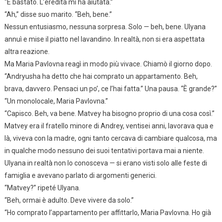
“È bastato. L’eredità mi ha aiutata.”
“Ah,” disse suo marito. “Beh, bene.”
Nessun entusiasmo, nessuna sorpresa. Solo — beh, bene. Ulyana
annuì e mise il piatto nel lavandino. In realtà, non si era aspettata
altra reazione.
Ma Maria Pavlovna reagì in modo più vivace. Chiamò il giorno dopo.
“Andryusha ha detto che hai comprato un appartamento. Beh,
brava, davvero. Pensaci un po’, ce l’hai fatta.” Una pausa. “È grande?”
“Un monolocale, Maria Pavlovna.”
“Capisco. Beh, va bene. Matvey ha bisogno proprio di una cosa così.”
Matvey era il fratello minore di Andrey, ventisei anni, lavorava qua e
là, viveva con la madre, ogni tanto cercava di cambiare qualcosa, ma
in qualche modo nessuno dei suoi tentativi portava mai a niente.
Ulyana in realtà non lo conosceva — si erano visti solo alle feste di
famiglia e avevano parlato di argomenti generici.
“Matvey?” ripeté Ulyana.
“Beh, ormai è adulto. Deve vivere da solo.”
“Ho comprato l’appartamento per affittarlo, Maria Pavlovna. Ho già