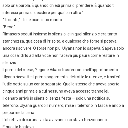
solo una parola. È quando chiedi prima di prendere. È quando ti
interessi prima di decidere per qualcun altro.”
“Ti sento,” disse piano suo marito.
“Bene.”
Rimasero seduti insieme in silenzio, e in quel silenzio c’era tanto —
stanchezza, qualcosa di irrisolto, e qualcosa che forse si poteva
ancora risolvere. O forse non più. Ulyana non lo sapeva. Sapeva solo
una cosa: dirlo ad alta voce non faceva più paura come restare in
silenzio.
Il primo del mese, Yegor e Vika si trasferirono nell’appartamento.
Ulyana ricevette il primo pagamento, detratte le utenze, e trasferì
l’utile netto su un conto separato. Quello stesso che aveva aperto
cinque anni prima e a cui nessuno aveva accesso tranne lei.
Il denaro arrivò in silenzio, senza festa — solo una notifica sul
telefono. Ulyana guardò il numero, mise il telefono in tasca e andò a
preparare la cena.
L’obiettivo di cui una volta avevano riso stava funzionando.
E questo bastava.