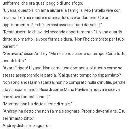
uniforme, che era quasi peggio di uno sfogo.
“Ulyana, questo si chiama aiutare la famiglia. Mio fratello vive con
mia madre, mia madre è stanca, lui deve andarsene. C’è un
appartamento. Perché sei così ossessionata dai soldi?”
“Restituiscimi le chiavi del secondo appartamento!” Ulyana guardò
dritto suo marito, la voce ferma e dura. “Non l’ho comprato per i tuoi
parenti!”
“Sei avara,” disse Andrey. “Me ne sono accorto da tempo. Conti tutto,
annoti tutto.”
“Avara,” ripeté Ulyana. Non come una domanda, piuttosto come se
stesse assaporando la parola. “Sai quanto tempo ho risparmiato?
Non sono andata in vacanza, non ho comprato nulla d’inutile, perché
stavo risparmiando. Ricordi come Maria Pavlovna rideva e diceva
che stavo fantasticando?”
“Mamma non ha detto niente di male.”
“Andrey, ha detto che non fa male sognare. Proprio davanti a te. E tu
sei rimasto zitto.”
Andrey distolse lo sguardo.