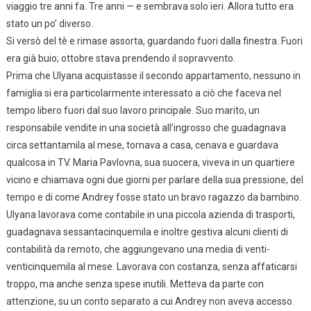
viaggio tre anni fa. Tre anni — e sembrava solo ieri. Allora tutto era
stato un po’ diverso.
Si versò del tè e rimase assorta, guardando fuori dalla finestra. Fuori
era già buio; ottobre stava prendendo il sopravvento.
Prima che Ulyana acquistasse il secondo appartamento, nessuno in
famiglia si era particolarmente interessato a ciò che faceva nel
tempo libero fuori dal suo lavoro principale. Suo marito, un
responsabile vendite in una società all’ingrosso che guadagnava
circa settantamila al mese, tornava a casa, cenava e guardava
qualcosa in TV. Maria Pavlovna, sua suocera, viveva in un quartiere
vicino e chiamava ogni due giorni per parlare della sua pressione, del
tempo e di come Andrey fosse stato un bravo ragazzo da bambino.
Ulyana lavorava come contabile in una piccola azienda di trasporti,
guadagnava sessantacinquemila e inoltre gestiva alcuni clienti di
contabilità da remoto, che aggiungevano una media di venti-
venticinquemila al mese. Lavorava con costanza, senza affaticarsi
troppo, ma anche senza spese inutili. Metteva da parte con
attenzione, su un conto separato a cui Andrey non aveva accesso.