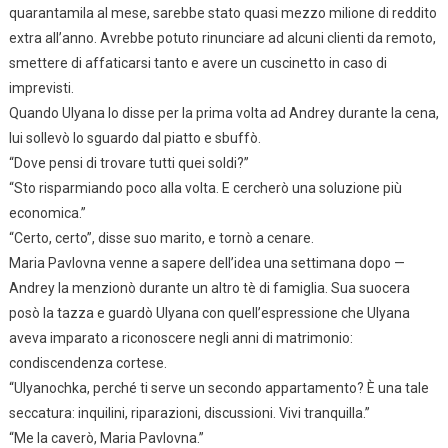
quarantamila al mese, sarebbe stato quasi mezzo milione di reddito
extra all’anno. Avrebbe potuto rinunciare ad alcuni clienti da remoto,
smettere di affaticarsi tanto e avere un cuscinetto in caso di
imprevisti.
Quando Ulyana lo disse per la prima volta ad Andrey durante la cena,
lui sollevò lo sguardo dal piatto e sbuffò.
“Dove pensi di trovare tutti quei soldi?”
“Sto risparmiando poco alla volta. E cercherò una soluzione più
economica.”
“Certo, certo”, disse suo marito, e tornò a cenare.
Maria Pavlovna venne a sapere dell’idea una settimana dopo —
Andrey la menzionò durante un altro tè di famiglia. Sua suocera
posò la tazza e guardò Ulyana con quell’espressione che Ulyana
aveva imparato a riconoscere negli anni di matrimonio:
condiscendenza cortese.
“Ulyanochka, perché ti serve un secondo appartamento? È una tale
seccatura: inquilini, riparazioni, discussioni. Vivi tranquilla.”
“Me la caverò, Maria Pavlovna.”