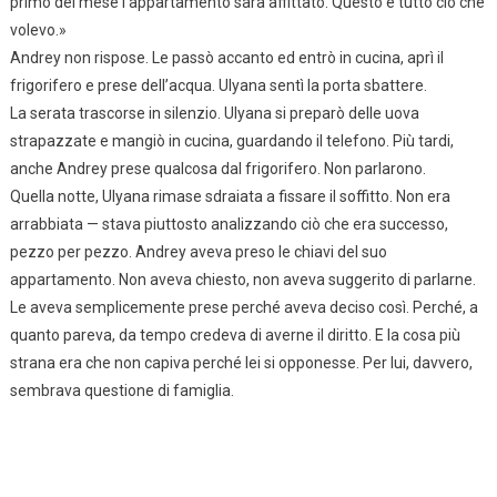
primo del mese l’appartamento sarà affittato. Questo è tutto ciò che
volevo.»
Andrey non rispose. Le passò accanto ed entrò in cucina, aprì il
frigorifero e prese dell’acqua. Ulyana sentì la porta sbattere.
La serata trascorse in silenzio. Ulyana si preparò delle uova
strapazzate e mangiò in cucina, guardando il telefono. Più tardi,
anche Andrey prese qualcosa dal frigorifero. Non parlarono.
Quella notte, Ulyana rimase sdraiata a fissare il soffitto. Non era
arrabbiata — stava piuttosto analizzando ciò che era successo,
pezzo per pezzo. Andrey aveva preso le chiavi del suo
appartamento. Non aveva chiesto, non aveva suggerito di parlarne.
Le aveva semplicemente prese perché aveva deciso così. Perché, a
quanto pareva, da tempo credeva di averne il diritto. E la cosa più
strana era che non capiva perché lei si opponesse. Per lui, davvero,
sembrava questione di famiglia.