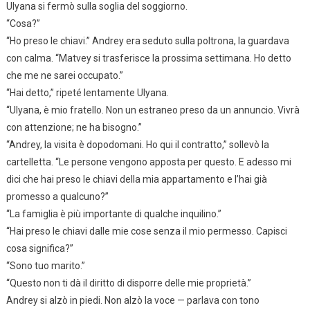
Ulyana si fermò sulla soglia del soggiorno.
“Cosa?”
“Ho preso le chiavi.” Andrey era seduto sulla poltrona, la guardava
con calma. “Matvey si trasferisce la prossima settimana. Ho detto
che me ne sarei occupato.”
“Hai detto,” ripeté lentamente Ulyana.
“Ulyana, è mio fratello. Non un estraneo preso da un annuncio. Vivrà
con attenzione; ne ha bisogno.”
“Andrey, la visita è dopodomani. Ho qui il contratto,” sollevò la
cartelletta. “Le persone vengono apposta per questo. E adesso mi
dici che hai preso le chiavi della mia appartamento e l’hai già
promesso a qualcuno?”
“La famiglia è più importante di qualche inquilino.”
“Hai preso le chiavi dalle mie cose senza il mio permesso. Capisci
cosa significa?”
“Sono tuo marito.”
“Questo non ti dà il diritto di disporre delle mie proprietà.”
Andrey si alzò in piedi. Non alzò la voce — parlava con tono