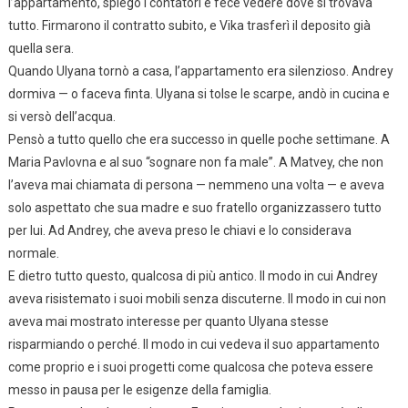
l’appartamento, spiegò i contatori e fece vedere dove si trovava
tutto. Firmarono il contratto subito, e Vika trasferì il deposito già
quella sera.
Quando Ulyana tornò a casa, l’appartamento era silenzioso. Andrey
dormiva — o faceva finta. Ulyana si tolse le scarpe, andò in cucina e
si versò dell’acqua.
Pensò a tutto quello che era successo in quelle poche settimane. A
Maria Pavlovna e al suo “sognare non fa male”. A Matvey, che non
l’aveva mai chiamata di persona — nemmeno una volta — e aveva
solo aspettato che sua madre e suo fratello organizzassero tutto
per lui. Ad Andrey, che aveva preso le chiavi e lo considerava
normale.
E dietro tutto questo, qualcosa di più antico. Il modo in cui Andrey
aveva risistemato i suoi mobili senza discuterne. Il modo in cui non
aveva mai mostrato interesse per quanto Ulyana stesse
risparmiando o perché. Il modo in cui vedeva il suo appartamento
come proprio e i suoi progetti come qualcosa che poteva essere
messo in pausa per le esigenze della famiglia.