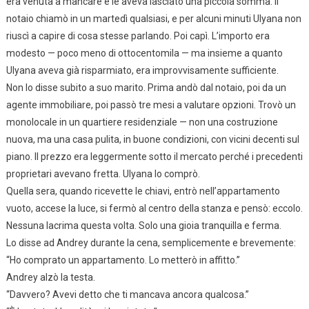
era venuta a mancare e le aveva lasciato una piccola somma. Il
notaio chiamò in un martedì qualsiasi, e per alcuni minuti Ulyana non
riuscì a capire di cosa stesse parlando. Poi capì. L’importo era
modesto — poco meno di ottocentomila — ma insieme a quanto
Ulyana aveva già risparmiato, era improvvisamente sufficiente.
Non lo disse subito a suo marito. Prima andò dal notaio, poi da un
agente immobiliare, poi passò tre mesi a valutare opzioni. Trovò un
monolocale in un quartiere residenziale — non una costruzione
nuova, ma una casa pulita, in buone condizioni, con vicini decenti sul
piano. Il prezzo era leggermente sotto il mercato perché i precedenti
proprietari avevano fretta. Ulyana lo comprò.
Quella sera, quando ricevette le chiavi, entrò nell’appartamento
vuoto, accese la luce, si fermò al centro della stanza e pensò: eccolo.
Nessuna lacrima questa volta. Solo una gioia tranquilla e ferma.
Lo disse ad Andrey durante la cena, semplicemente e brevemente:
“Ho comprato un appartamento. Lo metterò in affitto.”
Andrey alzò la testa.
“Davvero? Avevi detto che ti mancava ancora qualcosa.”