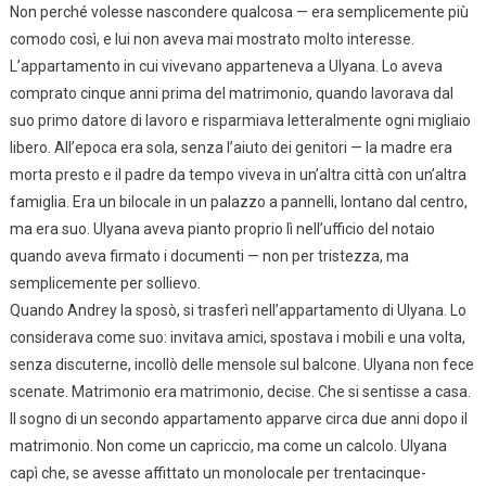
Non perché volesse nascondere qualcosa — era semplicemente più
comodo così, e lui non aveva mai mostrato molto interesse.
L’appartamento in cui vivevano apparteneva a Ulyana. Lo aveva
comprato cinque anni prima del matrimonio, quando lavorava dal
suo primo datore di lavoro e risparmiava letteralmente ogni migliaio
libero. All’epoca era sola, senza l’aiuto dei genitori — la madre era
morta presto e il padre da tempo viveva in un’altra città con un’altra
famiglia. Era un bilocale in un palazzo a pannelli, lontano dal centro,
ma era suo. Ulyana aveva pianto proprio lì nell’ufficio del notaio
quando aveva firmato i documenti — non per tristezza, ma
semplicemente per sollievo.
Quando Andrey la sposò, si trasferì nell’appartamento di Ulyana. Lo
considerava come suo: invitava amici, spostava i mobili e una volta,
senza discuterne, incollò delle mensole sul balcone. Ulyana non fece
scenate. Matrimonio era matrimonio, decise. Che si sentisse a casa.
Il sogno di un secondo appartamento apparve circa due anni dopo il
matrimonio. Non come un capriccio, ma come un calcolo. Ulyana
capì che, se avesse affittato un monolocale per trentacinque-