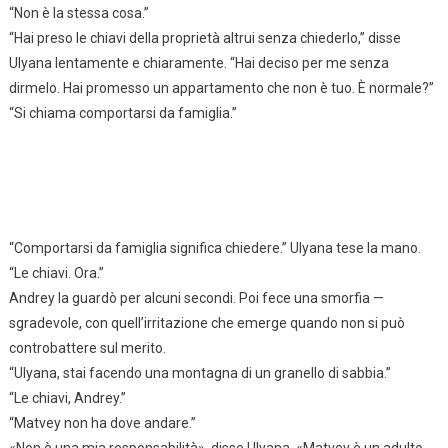
“Non è la stessa cosa.”
“Hai preso le chiavi della proprietà altrui senza chiederlo,” disse
Ulyana lentamente e chiaramente. “Hai deciso per me senza
dirmelo. Hai promesso un appartamento che non è tuo. È normale?”
“Si chiama comportarsi da famiglia.”
“Comportarsi da famiglia significa chiedere.” Ulyana tese la mano.
“Le chiavi. Ora.”
Andrey la guardò per alcuni secondi. Poi fece una smorfia —
sgradevole, con quell’irritazione che emerge quando non si può
controbattere sul merito.
“Ulyana, stai facendo una montagna di un granello di sabbia.”
“Le chiavi, Andrey.”
“Matvey non ha dove andare.”
«Non è una mia responsabilità», disse Ulyana. «Matvey è un adulto.