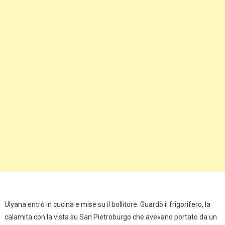
Ulyana entrò in cucina e mise su il bollitore. Guardò il frigorifero, la
calamita con la vista su San Pietroburgo che avevano portato da un