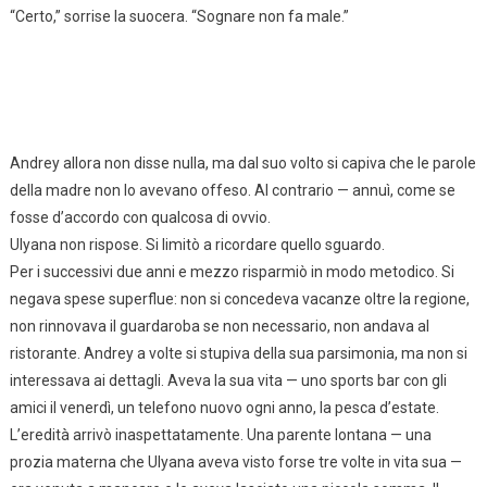
“Certo,” sorrise la suocera. “Sognare non fa male.”
Andrey allora non disse nulla, ma dal suo volto si capiva che le parole
della madre non lo avevano offeso. Al contrario — annuì, come se
fosse d’accordo con qualcosa di ovvio.
Ulyana non rispose. Si limitò a ricordare quello sguardo.
Per i successivi due anni e mezzo risparmiò in modo metodico. Si
negava spese superflue: non si concedeva vacanze oltre la regione,
non rinnovava il guardaroba se non necessario, non andava al
ristorante. Andrey a volte si stupiva della sua parsimonia, ma non si
interessava ai dettagli. Aveva la sua vita — uno sports bar con gli
amici il venerdì, un telefono nuovo ogni anno, la pesca d’estate.
L’eredità arrivò inaspettatamente. Una parente lontana — una
prozia materna che Ulyana aveva visto forse tre volte in vita sua —