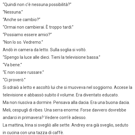
“Quindi non c’è nessuna possibilità?”
“Nessuna.”
“Anche se cambio?”
“Ormai non cambierai. È troppo tardi.”
“Possiamo essere amici?”
“Non lo so. Vedremo.”
Andò in camera da letto. Sulla soglia si voltò.
“Spengo la luce alle dieci. Tieni la televisione bassa.”
“Va bene.”
“E non osare russare.”
“Ci proverò.”
Si sdraiò a letto e ascoltò lui che si muoveva nel soggiorno. Accese la
televisione e abbassò subito il volume. Era diventato educato.
Ma non riusciva a dormire. Pensava alla dacia. Era una buona dacia.
Meli, cespugli di ribes. Una serra enorme. Forse davvero dovrebbe
andarci in primavera? Vedere com’è adesso.
La mattina, Irina si svegliò alle sette. Andrey era già sveglio, seduto
in cucina con una tazza di caffè.