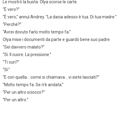
Le mostrò la busta. Olya scorse le carte.
“È vero?”
“È vero,” annuì Andrey. “La dacia adesso è tua. Di tua madre.”
“Perché?”
“Avrei dovuto farlo molto tempo fa.”
Olya mise i documenti da parte e guardò bene suo padre.
“Sei davvero malato?”
“Sì. Il cuore. La pressione.”
“Ti curi?”
“Sì.”
“E con quella… come si chiamava… vi siete lasciati?”
“Molto tempo fa. Se n’è andata.”
“Per un altro sciocco?”
“Per un altro.”