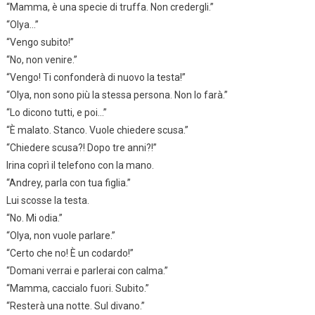
“Mamma, è una specie di truffa. Non credergli.”
“Olya…”
“Vengo subito!”
“No, non venire.”
“Vengo! Ti confonderà di nuovo la testa!”
“Olya, non sono più la stessa persona. Non lo farà.”
“Lo dicono tutti, e poi…”
“È malato. Stanco. Vuole chiedere scusa.”
“Chiedere scusa?! Dopo tre anni?!”
Irina coprì il telefono con la mano.
“Andrey, parla con tua figlia.”
Lui scosse la testa.
“No. Mi odia.”
“Olya, non vuole parlare.”
“Certo che no! È un codardo!”
“Domani verrai e parlerai con calma.”
“Mamma, caccialo fuori. Subito.”
“Resterà una notte. Sul divano.”