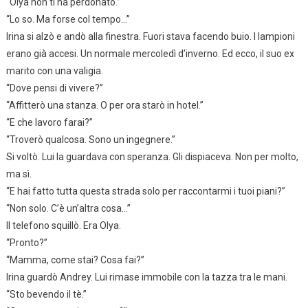
“Olya non ti ha perdonato.”
“Lo so. Ma forse col tempo…”
Irina si alzò e andò alla finestra. Fuori stava facendo buio. I lampioni
erano già accesi. Un normale mercoledì d’inverno. Ed ecco, il suo ex
marito con una valigia.
“Dove pensi di vivere?”
“Affitterò una stanza. O per ora starò in hotel.”
“E che lavoro farai?”
“Troverò qualcosa. Sono un ingegnere.”
Si voltò. Lui la guardava con speranza. Gli dispiaceva. Non per molto,
ma sì.
“E hai fatto tutta questa strada solo per raccontarmi i tuoi piani?”
“Non solo. C’è un’altra cosa…”
Il telefono squillò. Era Olya.
“Pronto?”
“Mamma, come stai? Cosa fai?”
Irina guardò Andrey. Lui rimase immobile con la tazza tra le mani.
“Sto bevendo il tè.”