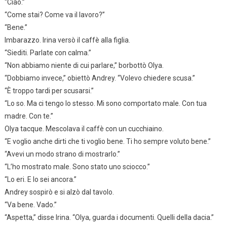
“Ciao.”
“Come stai? Come va il lavoro?”
“Bene.”
Imbarazzo. Irina versò il caffè alla figlia.
“Siediti. Parlate con calma.”
“Non abbiamo niente di cui parlare,” borbottò Olya.
“Dobbiamo invece,” obiettò Andrey. “Volevo chiedere scusa.”
“È troppo tardi per scusarsi.”
“Lo so. Ma ci tengo lo stesso. Mi sono comportato male. Con tua
madre. Con te.”
Olya tacque. Mescolava il caffè con un cucchiaino.
“E voglio anche dirti che ti voglio bene. Ti ho sempre voluto bene.”
“Avevi un modo strano di mostrarlo.”
“L’ho mostrato male. Sono stato uno sciocco.”
“Lo eri. E lo sei ancora.”
Andrey sospirò e si alzò dal tavolo.
“Va bene. Vado.”
“Aspetta,” disse Irina. “Olya, guarda i documenti. Quelli della dacia.”