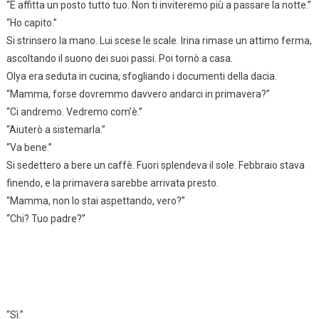
“E affitta un posto tutto tuo. Non ti inviteremo più a passare la notte.”
“Ho capito.”
Si strinsero la mano. Lui scese le scale. Irina rimase un attimo ferma,
ascoltando il suono dei suoi passi. Poi tornò a casa.
Olya era seduta in cucina, sfogliando i documenti della dacia.
“Mamma, forse dovremmo davvero andarci in primavera?”
“Ci andremo. Vedremo com’è.”
“Aiuterò a sistemarla.”
“Va bene.”
Si sedettero a bere un caffè. Fuori splendeva il sole. Febbraio stava
finendo, e la primavera sarebbe arrivata presto.
“Mamma, non lo stai aspettando, vero?”
“Chi? Tuo padre?”
“Sì.”