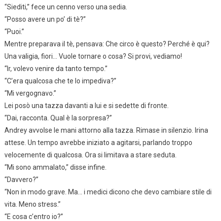
“Siediti,” fece un cenno verso una sedia.
“Posso avere un po’ di tè?”
“Puoi.”
Mentre preparava il tè, pensava: Che circo è questo? Perché è qui?
Una valigia, fiori… Vuole tornare o cosa? Si provi, vediamo!
“Ir, volevo venire da tanto tempo.”
“C’era qualcosa che te lo impediva?”
“Mi vergognavo.”
Lei posò una tazza davanti a lui e si sedette di fronte.
“Dai, racconta. Qual è la sorpresa?”
Andrey avvolse le mani attorno alla tazza. Rimase in silenzio. Irina
attese. Un tempo avrebbe iniziato a agitarsi, parlando troppo
velocemente di qualcosa. Ora si limitava a stare seduta.
“Mi sono ammalato,” disse infine.
“Davvero?”
“Non in modo grave. Ma… i medici dicono che devo cambiare stile di
vita. Meno stress.”
“E cosa c’entro io?”