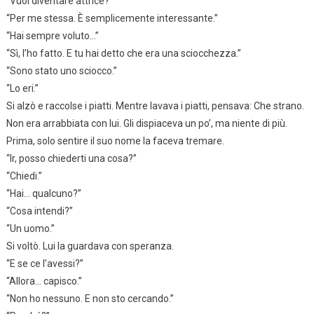
“Vuoi diventare attrice?”
“Per me stessa. È semplicemente interessante.”
“Hai sempre voluto…”
“Sì, l’ho fatto. E tu hai detto che era una sciocchezza.”
“Sono stato uno sciocco.”
“Lo eri.”
Si alzò e raccolse i piatti. Mentre lavava i piatti, pensava: Che strano.
Non era arrabbiata con lui. Gli dispiaceva un po’, ma niente di più.
Prima, solo sentire il suo nome la faceva tremare.
“Ir, posso chiederti una cosa?”
“Chiedi.”
“Hai… qualcuno?”
“Cosa intendi?”
“Un uomo.”
Si voltò. Lui la guardava con speranza.
“E se ce l’avessi?”
“Allora… capisco.”
“Non ho nessuno. E non sto cercando.”