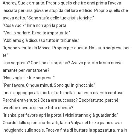
Andrey. Suo ex marito. Proprio quello che tre anni prima l’aveva
lasciata per una giovane stupida del loro edificio. Proprio quello che
aveva detto: “Sono stufo delle tue crisi isteriche.”
“Cosa vuoi?” Irina non aprì la porta.
“Voglio parlare. È molto importante.”
“Abbiamo già discusso tutto in tribunale.”
“Ir, sono venuto da Mosca. Proprio per questo. Ho… una sorpresa per
te.”
Una sorpresa? Che tipo di sorpresa? Aveva portato la sua nuova
amante per vantarsene?
“Non voglio le tue sorprese.”
“Per favore. Cinque minuti. Sono qui in ginocchio.”
Irina si appoggiò alla porta. Tutto nella sua testa diventò confuso.
Perché era venuto? Cosa era successo? E soprattutto, perché
avrebbe dovuto servirle tutto questo?
“Irishka, per favore apri la porta. I vicini stanno già guardando.”
Guardò dallo spioncino. Infatti, la zia Valya del terzo piano stava
indugiando sulle scale. Faceva finta di buttare la spazzatura, ma in