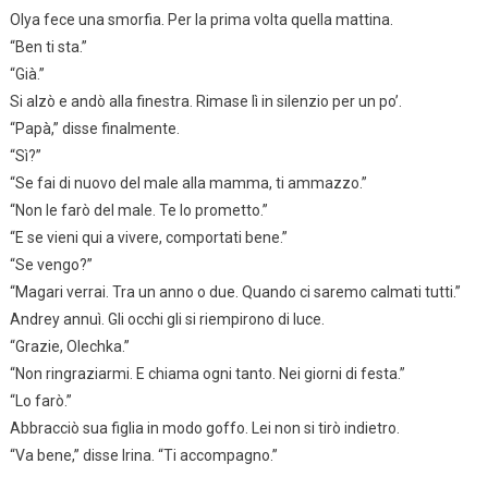
Olya fece una smorfia. Per la prima volta quella mattina.
“Ben ti sta.”
“Già.”
Si alzò e andò alla finestra. Rimase lì in silenzio per un po’.
“Papà,” disse finalmente.
“Sì?”
“Se fai di nuovo del male alla mamma, ti ammazzo.”
“Non le farò del male. Te lo prometto.”
“E se vieni qui a vivere, comportati bene.”
“Se vengo?”
“Magari verrai. Tra un anno o due. Quando ci saremo calmati tutti.”
Andrey annuì. Gli occhi gli si riempirono di luce.
“Grazie, Olechka.”
“Non ringraziarmi. E chiama ogni tanto. Nei giorni di festa.”
“Lo farò.”
Abbracciò sua figlia in modo goffo. Lei non si tirò indietro.
“Va bene,” disse Irina. “Ti accompagno.”