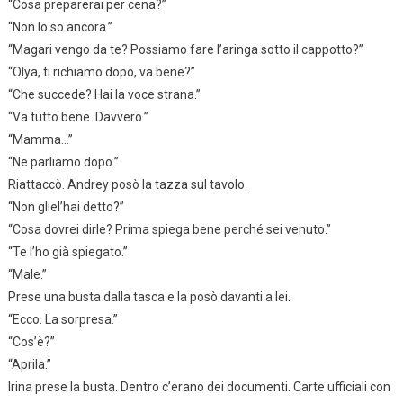
“Cosa preparerai per cena?”
“Non lo so ancora.”
“Magari vengo da te? Possiamo fare l’aringa sotto il cappotto?”
“Olya, ti richiamo dopo, va bene?”
“Che succede? Hai la voce strana.”
“Va tutto bene. Davvero.”
“Mamma…”
“Ne parliamo dopo.”
Riattaccò. Andrey posò la tazza sul tavolo.
“Non gliel’hai detto?”
“Cosa dovrei dirle? Prima spiega bene perché sei venuto.”
“Te l’ho già spiegato.”
“Male.”
Prese una busta dalla tasca e la posò davanti a lei.
“Ecco. La sorpresa.”
“Cos’è?”
“Aprila.”
Irina prese la busta. Dentro c’erano dei documenti. Carte ufficiali con