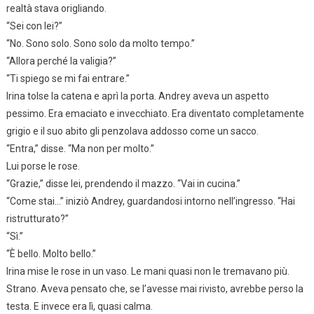
realtà stava origliando.
“Sei con lei?”
“No. Sono solo. Sono solo da molto tempo.”
“Allora perché la valigia?”
“Ti spiego se mi fai entrare.”
Irina tolse la catena e aprì la porta. Andrey aveva un aspetto
pessimo. Era emaciato e invecchiato. Era diventato completamente
grigio e il suo abito gli penzolava addosso come un sacco.
“Entra,” disse. “Ma non per molto.”
Lui porse le rose.
“Grazie,” disse lei, prendendo il mazzo. “Vai in cucina.”
“Come stai…” iniziò Andrey, guardandosi intorno nell’ingresso. “Hai
ristrutturato?”
“Sì.”
“È bello. Molto bello.”
Irina mise le rose in un vaso. Le mani quasi non le tremavano più.
Strano. Aveva pensato che, se l’avesse mai rivisto, avrebbe perso la
testa. E invece era lì, quasi calma.