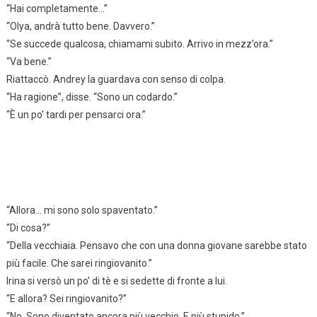
“Hai completamente…”
“Olya, andrà tutto bene. Davvero.”
“Se succede qualcosa, chiamami subito. Arrivo in mezz’ora.”
“Va bene.”
Riattaccò. Andrey la guardava con senso di colpa.
“Ha ragione”, disse. “Sono un codardo.”
“È un po’ tardi per pensarci ora.”
“Allora… mi sono solo spaventato.”
“Di cosa?”
“Della vecchiaia. Pensavo che con una donna giovane sarebbe stato
più facile. Che sarei ringiovanito.”
Irina si versò un po’ di tè e si sedette di fronte a lui.
“E allora? Sei ringiovanito?”
“No. Sono diventato ancora più vecchio. E più stupido.”