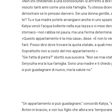
«Non sto chiedendo a una sconosciuta!» si affrettò a dire
vissuto tanti anni come una sola famiglia. Tu stessa dicev
dimostrare se lo pensavi davvero. Sei una donna gentile
te? Tu e tua madre potete arrangiarvi anche in uno spazio
Katya versò l’acqua bollente nella sua tazza e vi mise de
stomaco—non rabbia né paura, ma una ferma determinazio
«Questo appartamento è la mia casa», disse. «E non lo ven
farò. Posso dirvi dove trovare la quota statale, a quali me
Soprattutto non a costo del mio appartamento.»
“Sei fatta di pietra?” sbottò sua suocera. “Non sei mai stat
Seryozha era la tua famiglia. Sono una madre e ti chiedo 
si può guadagnare di nuovo, ma la salute no.”
“Un appartamento si può guadagnare,” concordò Katya, “e
Anton in braccio, e con tuo figlio che allora era ‘temporan