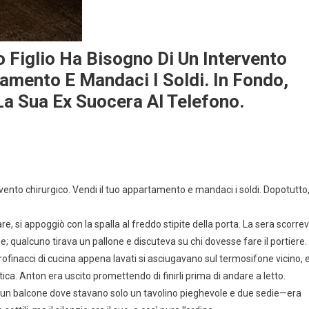
 Figlio Ha Bisogno Di Un Intervento
tamento E Mandaci I Soldi. In Fondo,
La Sua Ex Suocera Al Telefono.
rvento chirurgico. Vendi il tuo appartamento e mandaci i soldi. Dopotutto
are, si appoggiò con la spalla al freddo stipite della porta. La sera scorre
ile; qualcuno tirava un pallone e discuteva su chi dovesse fare il portiere.
ofinacci di cucina appena lavati si asciugavano sul termosifone vicino, 
ca. Anton era uscito promettendo di finirli prima di andare a letto.
e un balcone dove stavano solo un tavolino pieghevole e due sedie—era