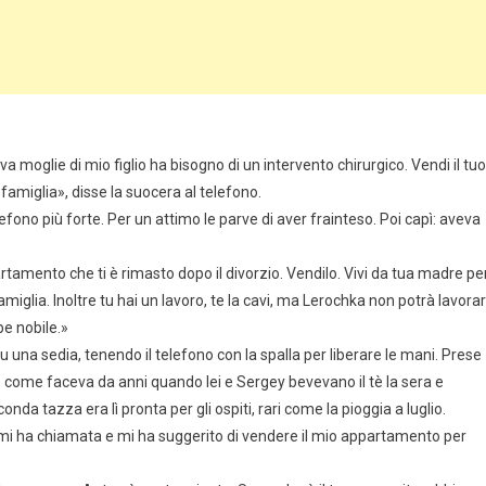
va moglie di mio figlio ha bisogno di un intervento chirurgico. Vendi il tuo
amiglia», disse la suocera al telefono.
efono più forte. Per un attimo le parve di aver frainteso. Poi capì: aveva
artamento che ti è rimasto dopo il divorzio. Vendilo. Vivi da tua madre pe
iglia. Inoltre tu hai un lavoro, te la cavi, ma Lerochka non potrà lavora
e nobile.»
su una sedia, tenendo il telefono con la spalla per liberare le mani. Prese
e, come faceva da anni quando lei e Sergey bevevano il tè la sera e
da tazza era lì pronta per gli ospiti, rari come la pioggia a luglio.
mi ha chiamata e mi ha suggerito di vendere il mio appartamento per