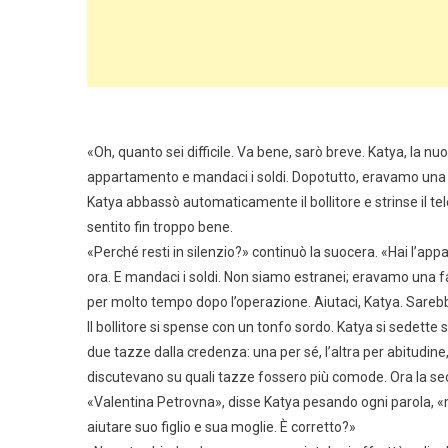
«Oh, quanto sei difficile. Va bene, sarò breve. Katya, la nuo
appartamento e mandaci i soldi. Dopotutto, eravamo una f
Katya abbassò automaticamente il bollitore e strinse il tel
sentito fin troppo bene.
«Perché resti in silenzio?» continuò la suocera. «Hai l’app
ora. E mandaci i soldi. Non siamo estranei; eravamo una fam
per molto tempo dopo l’operazione. Aiutaci, Katya. Sarebb
Il bollitore si spense con un tonfo sordo. Katya si sedette 
due tazze dalla credenza: una per sé, l’altra per abitudin
discutevano su quali tazze fossero più comode. Ora la secon
«Valentina Petrovna», disse Katya pesando ogni parola, «
aiutare suo figlio e sua moglie. È corretto?»