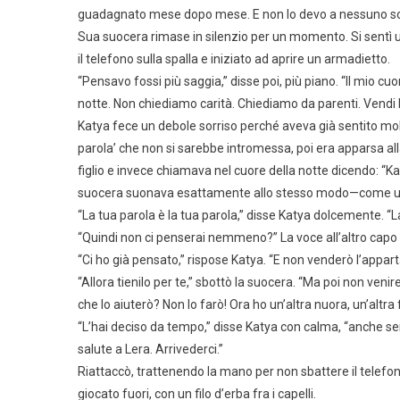
guadagnato mese dopo mese. E non lo devo a nessuno solo
Sua suocera rimase in silenzio per un momento. Si sentì u
il telefono sulla spalla e iniziato ad aprire un armadietto.
“Pensavo fossi più saggia,” disse poi, più piano. “Il mio
notte. Non chiediamo carità. Chiediamo da parenti. Vendi l’
Katya fece un debole sorriso perché aveva già sentito molt
parola’ che non si sarebbe intromessa, poi era apparsa a
figlio e invece chiamava nel cuore della notte dicendo: “Kat
suocera suonava esattamente allo stesso modo—come una
“La tua parola è la tua parola,” disse Katya dolcemente. “La
“Quindi non ci penserai nemmeno?” La voce all’altro capo si
“Ci ho già pensato,” rispose Katya. “E non venderò l’appar
“Allora tienilo per te,” sbottò la suocera. “Ma poi non ven
che lo aiuterò? Non lo farò! Ora ho un’altra nuora, un’altra 
“L’hai deciso da tempo,” disse Katya con calma, “anche se
salute a Lera. Arrivederci.”
Riattaccò, trattenendo la mano per non sbattere il telefo
giocato fuori, con un filo d’erba fra i capelli.