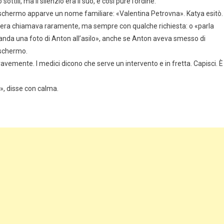
ttili, ma il silenzio era il suo, e così pure l’ordine.
lo schermo apparve un nome familiare: «Valentina Petrovna». Katya esitò.
ocera chiamava raramente, ma sempre con qualche richiesta: o «parla
da una foto di Anton all’asilo», anche se Anton aveva smesso di
o schermo.
avemente. I medici dicono che serve un intervento e in fretta. Capisci. È
», disse con calma.