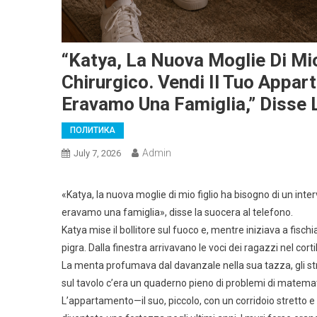
“Katya, La Nuova Moglie Di Mio
Chirurgico. Vendi Il Tuo Appar
Eravamo Una Famiglia,” Disse 
ПОЛИТИКА
Admin
July 7, 2026
«Katya, la nuova moglie di mio figlio ha bisogno di un inte
eravamo una famiglia», disse la suocera al telefono.
Katya mise il bollitore sul fuoco e, mentre iniziava a fischi
pigra. Dalla finestra arrivavano le voci dei ragazzi nel cort
La menta profumava dal davanzale nella sua tazza, gli str
sul tavolo c’era un quaderno pieno di problemi di matemati
L’appartamento—il suo, piccolo, con un corridoio stretto 