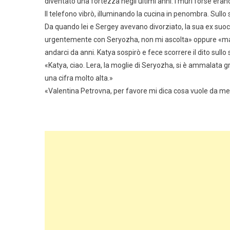
diventato una fortezza negli ultimi anni. I muri forse erano so
Il telefono vibrò, illuminando la cucina in penombra. Sul
Da quando lei e Sergey avevano divorziato, la sua ex su
urgentemente con Seryozha, non mi ascolta» oppure «man
andarci da anni. Katya sospirò e fece scorrere il dito sull
«Katya, ciao. Lera, la moglie di Seryozha, si è ammalata gr
una cifra molto alta.»
«Valentina Petrovna, per favore mi dica cosa vuole da me