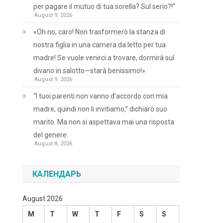
per pagare il mutuo di tua sorella? Sul serio?!”
August 9, 2026
«Oh no, caro! Non trasformerò la stanza di
nostra figlia in una camera da letto per tua
madre! Se vuole venirci a trovare, dormirà sul
divano in salotto—starà benissimo!»
August 9, 2026
“I tuoi parenti non vanno d’accordo con mia
madre, quindi non li invitiamo,” dichiarò suo
marito. Ma non si aspettava mai una risposta
del genere.
August 8, 2026
КАЛЕНДАРЬ
August 2026
M
T
W
T
F
S
S