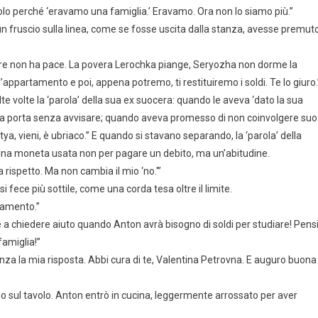
 perché ‘eravamo una famiglia.’ Eravamo. Ora non lo siamo più.”
n fruscio sulla linea, come se fosse uscita dalla stanza, avesse premut
 cuore non ha pace. La povera Lerochka piange, Seryozha non dorme la
appartamento e poi, appena potremo, ti restituiremo i soldi. Te lo giuro.
e volte la ‘parola’ della sua ex suocera: quando le aveva ‘dato la sua
lla porta senza avvisare; quando aveva promesso di non coinvolgere suo
ya, vieni, è ubriaco.” E quando si stavano separando, la ‘parola’ della
 moneta usata non per pagare un debito, ma un’abitudine.
 rispetto. Ma non cambia il mio ‘no.'”
 fece più sottile, come una corda tesa oltre il limite.
tamento.”
ire a chiedere aiuto quando Anton avrà bisogno di soldi per studiare! Pens
famiglia!”
nza la mia risposta. Abbi cura di te, Valentina Petrovna. E auguro buona
no sul tavolo. Anton entrò in cucina, leggermente arrossato per aver