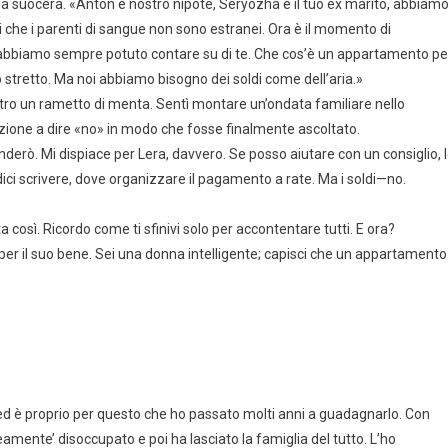
 la suocera. «Anton è nostro nipote, Seryozha è il tuo ex marito, abbiam
i che i parenti di sangue non sono estranei. Ora è il momento di
, abbiamo sempre potuto contare su di te. Che cos’è un appartamento pe
 stretto. Ma noi abbiamo bisogno dei soldi come dell’aria.»
ntro un rametto di menta. Sentì montare un’ondata familiare nello
ne a dire «no» in modo che fosse finalmente ascoltato.
derò. Mi dispiace per Lera, davvero. Se posso aiutare con un consiglio, 
dici scrivere, dove organizzare il pagamento a rate. Ma i soldi—no.
a così. Ricordo come ti sfinivi solo per accontentare tutti. E ora?
per il suo bene. Sei una donna intelligente; capisci che un appartamento
d è proprio per questo che ho passato molti anni a guadagnarlo. Con
eamente’ disoccupato e poi ha lasciato la famiglia del tutto. L’ho