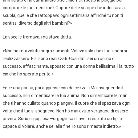
ammalato e ho camminato otto chilometri sotto la pioggia per
comprare le tue medicine? Oppure delle scarpe che indossavi a
scuola, quelle che rattoppavo ogni settimana affinché tu non ti
sentissi diverso dagli altri bambini?»
La voce le tremava, ma stava dritta.
«Non ho mai voluto ringraziamenti. Volevo solo che i tuoi sogni si
realizzassero. E si sono realizzati. Guardati: sei un uomo di
successo, affascinante, sposato con una donna bellissima. Hai tutto
ciò che ho sperato per te.»
Fece una pausa, poi aggiunse con dolcezza: «Ma inseguendo il
successo, non dimenticare la tua anima. Non dimenticare le mani
che ti hanno cullato quando piangevi, il cuore che si spezzava ogni
volta che il tuo si spegneva. Non ho mai avuto vergogna di essere
povera. Sono orgogliosa—orgogliosa di aver cresciuto un figlio
capace di volare, anche se, alla fine, io sono rimasta indietro.»