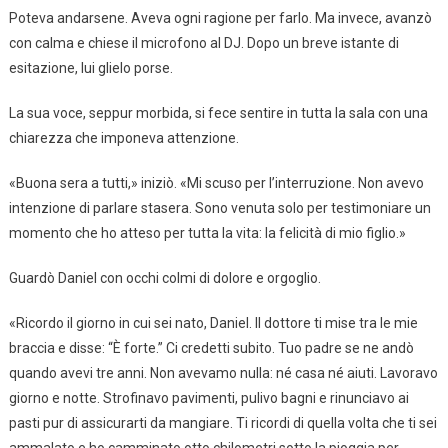
Poteva andarsene. Aveva ogni ragione per farlo. Ma invece, avanzò
con calma e chiese il microfono al DJ. Dopo un breve istante di
esitazione, lui glielo porse.
La sua voce, seppur morbida, si fece sentire in tutta la sala con una
chiarezza che imponeva attenzione.
«Buona sera a tutti,» iniziò. «Mi scuso per l’interruzione. Non avevo
intenzione di parlare stasera. Sono venuta solo per testimoniare un
momento che ho atteso per tutta la vita: la felicità di mio figlio.»
Guardò Daniel con occhi colmi di dolore e orgoglio.
«Ricordo il giorno in cui sei nato, Daniel. Il dottore ti mise tra le mie
braccia e disse: “È forte.” Ci credetti subito. Tuo padre se ne andò
quando avevi tre anni. Non avevamo nulla: né casa né aiuti. Lavoravo
giorno e notte. Strofinavo pavimenti, pulivo bagni e rinunciavo ai
pasti pur di assicurarti da mangiare. Ti ricordi di quella volta che ti sei