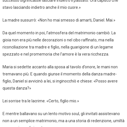
successo significasse lasciare indietro il passato. Ora capisco che
stavo lasciando indietro anche il mio cuore.»
La madre sussurrò: «Non ho mai smesso di amarti, Daniel. Mai.»
Da quel momento in poi, l’atmosfera del matrimonio cambiò. La
gioia non era più nelle decorazioni o nel cibo raffinato, ma nella
riconciliazione tra madre e figlio, nella guarigione di un legame
spezzato e nel promemoria che l’amore è la vera ricchezza.
Maria si sedette accanto alla sposa al tavolo d’onore, le mani non
tremavano più. E quando giunse il momento della danza madre-
figlio, Daniel si avvicinò a lei, si inginocchiò e chiese: «Posso avere
questa danza?»
Lei sorrise tra le lacrime. «Certo, figlio mio.»
E mentre ballavano su un lento motivo soul, gli invitati assistevano
non a un semplice matrimonio, ma a una storia di redenzione, umiltà