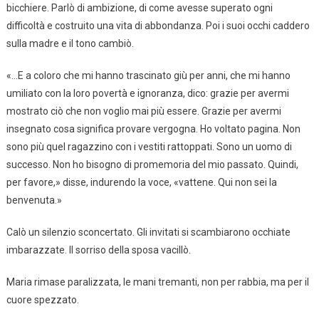
bicchiere. Parlò di ambizione, di come avesse superato ogni
difficoltà e costruito una vita di abbondanza. Poi i suoi occhi caddero
sulla madre e il tono cambiò.
«…E a coloro che mi hanno trascinato giù per anni, che mi hanno
umiliato con la loro povertà e ignoranza, dico: grazie per avermi
mostrato ciò che non voglio mai più essere. Grazie per avermi
insegnato cosa significa provare vergogna. Ho voltato pagina. Non
sono più quel ragazzino con i vestiti rattoppati. Sono un uomo di
successo. Non ho bisogno di promemoria del mio passato. Quindi,
per favore,» disse, indurendo la voce, «vattene. Qui non sei la
benvenuta.»
Calò un silenzio sconcertato. Gli invitati si scambiarono occhiate
imbarazzate. Il sorriso della sposa vacillò.
Maria rimase paralizzata, le mani tremanti, non per rabbia, ma per il
cuore spezzato.