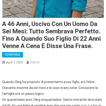
A 46 Anni, Uscivo Con Un Uomo Da
Sei Mesi: Tutto Sembrava Perfetto.
Fino A Quando Suo Figlio Di 22 Anni
Venne A Cena E Disse Una Frase.
ПОЛИТИКА
Admin
April 1, 2026
Quando Oleg ha proposto di presentarmi a suo figlio, ero felice.
Stavamo insieme da sei mesi e le cose erano serie. Conoscere la
famiglia era un passo logico.
Ho quarantasei anni, Oleg cinquantadue. Siamo entrambi divorziati,
adulti. Ho una figlia di ventitré anni che vive per conto suo. Lui ha un