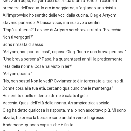
Mezz’ora dopo, Artyom uscì dalla sua stanza. Andò in cucina a
prendere dell’acqua. Io ero in soggiorno, sfogliando una rivista.
All’improvviso ho sentito delle voci dalla cucina. Oleg e Artyom
stavano parlando. A bassa voce, ma riuscivo a sentirli.
“Papà, sul serio?” La voce di Artyom sembrava irritata. “È vecchia.
Non ti vergogni?”
Sono rimasta di sasso.
“Artyom, non parlare così”, rispose Oleg. “Irina è una brava persona.”
“Una brava persona? Papà, ha quarantasei anni! Ha praticamente
l’età della nonna! Cosa hai visto in lei?”
“Artyom, basta.”
“No, non basta! Non lo vedi? Ovviamente è interessata ai tuoi soldi.
Donne così, alla tua età, cercano qualcuno che le mantenga.”
Ho sentito quello e dentro di me è calato il gelo.
Vecchia. Quasi dell’età della nonna. Arrampicatrice sociale.
Oleg ha detto qualcosa in risposta, ma io non ascoltavo più. Mi sono
alzata, ho preso la borsa e sono andata verso l’ingresso.
Andarsene: quando capisci che è finita