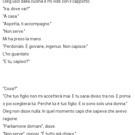
Oleg uscì dalla cucina e mi vide con il cappotto.
“Ira, dove vai?”
“A casa.”
“Aspetta, ti accompagno.”
“Non serve.”
Mi ha preso la mano.
“Perdonalo. È giovane, ingenuo. Non capisce.”
L’ho guardato.
“E tu, capisci?”
“Cosa?”
“Che tuo figlio non mi accetterà mai. E tu sarai diviso tra noi. E prima
o poi sceglierai lui. Perché lui è tuo figlio. E io sono solo una donna.”
Oleg non disse nulla. In quel momento capii che sapeva che avevo
ragione.
“Parliamone domani”, disse.
“Non serve”, risposi. “È tutto già chiaro.”