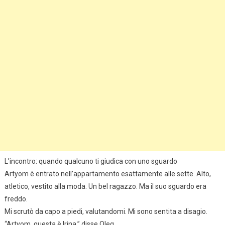
L’incontro: quando qualcuno ti giudica con uno sguardo
Artyom è entrato nell’appartamento esattamente alle sette. Alto,
atletico, vestito alla moda. Un bel ragazzo. Ma il suo sguardo era
freddo.
Mi scrutò da capo a piedi, valutandomi. Mi sono sentita a disagio.
“Artyom, questa è Irina,” disse Oleg.