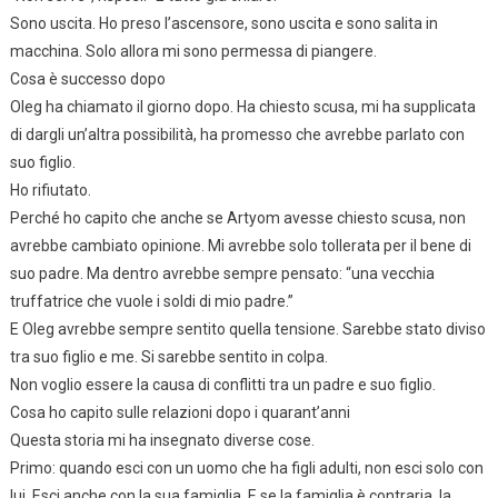
Sono uscita. Ho preso l’ascensore, sono uscita e sono salita in
macchina. Solo allora mi sono permessa di piangere.
Cosa è successo dopo
Oleg ha chiamato il giorno dopo. Ha chiesto scusa, mi ha supplicata
di dargli un’altra possibilità, ha promesso che avrebbe parlato con
suo figlio.
Ho rifiutato.
Perché ho capito che anche se Artyom avesse chiesto scusa, non
avrebbe cambiato opinione. Mi avrebbe solo tollerata per il bene di
suo padre. Ma dentro avrebbe sempre pensato: “una vecchia
truffatrice che vuole i soldi di mio padre.”
E Oleg avrebbe sempre sentito quella tensione. Sarebbe stato diviso
tra suo figlio e me. Si sarebbe sentito in colpa.
Non voglio essere la causa di conflitti tra un padre e suo figlio.
Cosa ho capito sulle relazioni dopo i quarant’anni
Questa storia mi ha insegnato diverse cose.
Primo: quando esci con un uomo che ha figli adulti, non esci solo con
lui. Esci anche con la sua famiglia. E se la famiglia è contraria, la