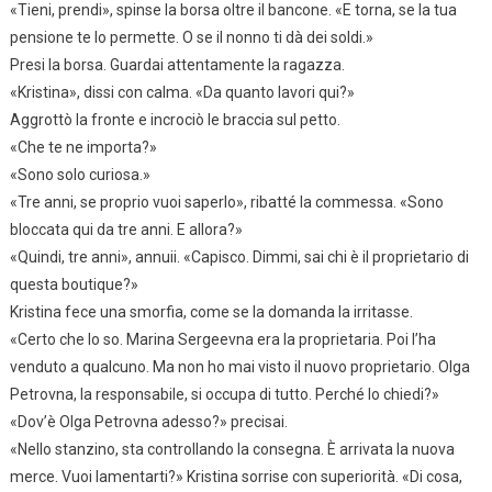
«Tieni, prendi», spinse la borsa oltre il bancone. «E torna, se la tua
pensione te lo permette. O se il nonno ti dà dei soldi.»
Presi la borsa. Guardai attentamente la ragazza.
«Kristina», dissi con calma. «Da quanto lavori qui?»
Aggrottò la fronte e incrociò le braccia sul petto.
«Che te ne importa?»
«Sono solo curiosa.»
«Tre anni, se proprio vuoi saperlo», ribatté la commessa. «Sono
bloccata qui da tre anni. E allora?»
«Quindi, tre anni», annuii. «Capisco. Dimmi, sai chi è il proprietario di
questa boutique?»
Kristina fece una smorfia, come se la domanda la irritasse.
«Certo che lo so. Marina Sergeevna era la proprietaria. Poi l’ha
venduto a qualcuno. Ma non ho mai visto il nuovo proprietario. Olga
Petrovna, la responsabile, si occupa di tutto. Perché lo chiedi?»
«Dov’è Olga Petrovna adesso?» precisai.
«Nello stanzino, sta controllando la consegna. È arrivata la nuova
merce. Vuoi lamentarti?» Kristina sorrise con superiorità. «Di cosa,