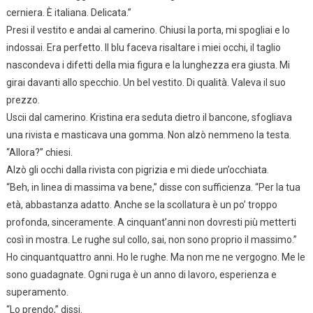
cerniera. È italiana. Delicata.”
Presi il vestito e andai al camerino. Chiusi la porta, mi spogliai e lo
indossai. Era perfetto. Il blu faceva risaltare i miei occhi, il taglio
nascondeva i difetti della mia figura e la lunghezza era giusta. Mi
girai davanti allo specchio. Un bel vestito. Di qualità. Valeva il suo
prezzo.
Uscii dal camerino. Kristina era seduta dietro il bancone, sfogliava
una rivista e masticava una gomma. Non alzò nemmeno la testa.
“Allora?” chiesi.
Alzò gli occhi dalla rivista con pigrizia e mi diede un’occhiata.
“Beh, in linea di massima va bene,” disse con sufficienza. “Per la tua
età, abbastanza adatto. Anche se la scollatura è un po’ troppo
profonda, sinceramente. A cinquant’anni non dovresti più metterti
così in mostra. Le rughe sul collo, sai, non sono proprio il massimo.”
Ho cinquantquattro anni. Ho le rughe. Ma non me ne vergogno. Me le
sono guadagnate. Ogni ruga è un anno di lavoro, esperienza e
superamento.
“Lo prendo,” dissi.