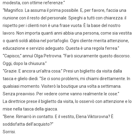
modesta, con ottime referenze.”
“Magnifico. La assuma il prima possibile. E, per favore, faccia una
riunione con il resto del personale. Spieghi a tutti con chiarezza: il
rispetto per i clienti non è una frase vuota. È la base del nostro
lavoro. Non importa quanti anni abbia una persona, come sia vestita
o quanti soldi abbia nel portafoglio. Ogni cliente merita attenzione,
educazione e servizio adeguato. Questa è una regola ferrea.”
“Capisco,” annuì Olga Petrovna. “Farò sicuramente questo discorso.
Oggi, dopo la chiusura.”
“Grazie. E ancora un’altra cosa.” Presi un biglietto da visita dalla
tasca e glielo diedi. “Se ci sono problemi, mi chiami direttamente. In
qualsiasi momento. Visiterò la boutique una volta a settimana.
Senza preavviso. Per vedere come vanno realmente le cose.”
La direttrice prese il biglietto da visita, lo osservò con attenzione e lo
mise nella tasca della giacca.
“Bene. Rimarrò in contatto. E il vestito, Elena Viktorovna? È
soddisfatta dell’acquisto?”
Sorrisi.