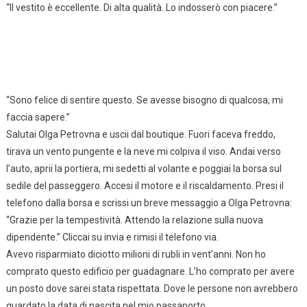
“Il vestito è eccellente. Di alta qualità. Lo indosserò con piacere.”
“Sono felice di sentire questo. Se avesse bisogno di qualcosa, mi
faccia sapere.”
Salutai Olga Petrovna e uscii dal boutique. Fuori faceva freddo,
tirava un vento pungente e la neve mi colpiva il viso. Andai verso
l’auto, aprii la portiera, mi sedetti al volante e poggiai la borsa sul
sedile del passeggero. Accesi il motore e il riscaldamento. Presi il
telefono dalla borsa e scrissi un breve messaggio a Olga Petrovna:
“Grazie per la tempestività. Attendo la relazione sulla nuova
dipendente.” Cliccai su invia e rimisi il telefono via.
Avevo risparmiato diciotto milioni di rubli in vent’anni. Non ho
comprato questo edificio per guadagnare. L’ho comprato per avere
un posto dove sarei stata rispettata. Dove le persone non avrebbero
guardato la data di nascita nel mio passaporto.