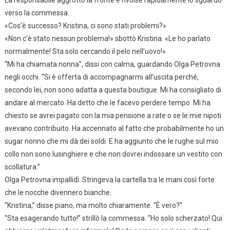
La responsabile aggrottò la fronte e rivolse rapidamente lo sguardo
verso la commessa.
«Cos’è successo? Kristina, ci sono stati problemi?»
«Non c’è stato nessun problema!» sbottò Kristina. «Le ho parlato
normalmente! Sta solo cercando il pelo nell’uovo!»
“Mi ha chiamata nonna”, dissi con calma, guardando Olga Petrovna
negli occhi. “Si è offerta di accompagnarmi all’uscita perché,
secondo lei, non sono adatta a questa boutique. Mi ha consigliato di
andare al mercato. Ha detto che le facevo perdere tempo. Mi ha
chiesto se avrei pagato con la mia pensione a rate o se le mie nipoti
avevano contribuito. Ha accennato al fatto che probabilmente ho un
sugar nonno che mi dà dei soldi. E ha aggiunto che le rughe sul mio
collo non sono lusinghiere e che non dovrei indossare un vestito con
scollatura.”
Olga Petrovna impallidì. Stringeva la cartella tra le mani così forte
che le nocche divennero bianche.
“Kristina,” disse piano, ma molto chiaramente. “È vero?”
“Sta esagerando tutto!” strillò la commessa. “Ho solo scherzato! Qui