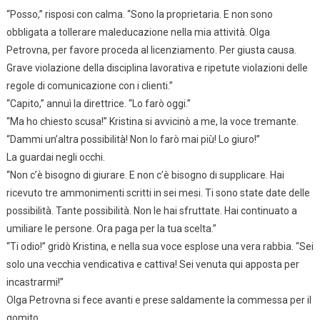
“Posso,” risposi con calma. “Sono la proprietaria. E non sono
obbligata a tollerare maleducazione nella mia attività. Olga
Petrovna, per favore proceda al licenziamento. Per giusta causa.
Grave violazione della disciplina lavorativa e ripetute violazioni delle
regole di comunicazione con i clienti.”
“Capito,” annuì la direttrice. “Lo farò oggi.”
“Ma ho chiesto scusa!” Kristina si avvicinò a me, la voce tremante.
“Dammi un’altra possibilità! Non lo farò mai più! Lo giuro!”
La guardai negli occhi.
“Non c’è bisogno di giurare. E non c’è bisogno di supplicare. Hai
ricevuto tre ammonimenti scritti in sei mesi. Ti sono state date delle
possibilità. Tante possibilità. Non le hai sfruttate. Hai continuato a
umiliare le persone. Ora paga per la tua scelta.”
“Ti odio!” gridò Kristina, e nella sua voce esplose una vera rabbia. “Sei
solo una vecchia vendicativa e cattiva! Sei venuta qui apposta per
incastrarmi!”
Olga Petrovna si fece avanti e prese saldamente la commessa per il
gomito.