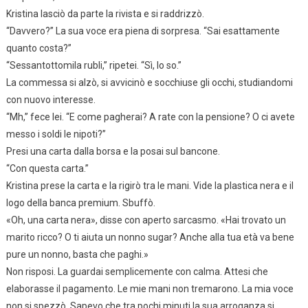
Kristina lasciò da parte la rivista e si raddrizzò.
“Davvero?” La sua voce era piena di sorpresa. “Sai esattamente
quanto costa?”
“Sessantottomila rubli,” ripetei. “Sì, lo so.”
La commessa si alzò, si avvicinò e socchiuse gli occhi, studiandomi
con nuovo interesse.
“Mh,” fece lei. “E come pagherai? A rate con la pensione? O ci avete
messo i soldi le nipoti?”
Presi una carta dalla borsa e la posai sul bancone.
“Con questa carta.”
Kristina prese la carta e la rigirò tra le mani. Vide la plastica nera e il
logo della banca premium. Sbuffò.
«Oh, una carta nera», disse con aperto sarcasmo. «Hai trovato un
marito ricco? O ti aiuta un nonno sugar? Anche alla tua età va bene
pure un nonno, basta che paghi.»
Non risposi. La guardai semplicemente con calma. Attesi che
elaborasse il pagamento. Le mie mani non tremarono. La mia voce
non si spezzò. Sapevo che tra pochi minuti la sua arroganza si