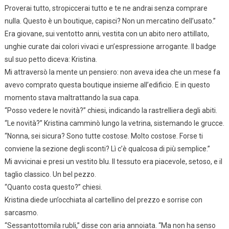
Proverai tutto, stropiccerai tutto e te ne andrai senza comprare
nulla. Questo è un boutique, capisci? Non un mercatino dell’usato.”
Era giovane, sui ventotto anni, vestita con un abito nero attillato,
unghie curate dai colori vivaci e un’espressione arrogante. Il badge
sul suo petto diceva: Kristina.
Mi attraversò la mente un pensiero: non aveva idea che un mese fa
avevo comprato questa boutique insieme all’edificio. E in questo
momento stava maltrattando la sua capa.
“Posso vedere le novità?” chiesi, indicando la rastrelliera degli abiti.
“Le novità?” Kristina camminò lungo la vetrina, sistemando le grucce.
“Nonna, sei sicura? Sono tutte costose. Molto costose. Forse ti
conviene la sezione degli sconti? Lì c’è qualcosa di più semplice.”
Mi avvicinai e presi un vestito blu. Il tessuto era piacevole, setoso, e il
taglio classico. Un bel pezzo.
“Quanto costa questo?” chiesi.
Kristina diede un’occhiata al cartellino del prezzo e sorrise con
sarcasmo.
“Sessantottomila rubli,” disse con aria annoiata. “Ma non ha senso