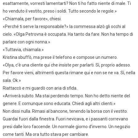
esattamente, vorresti lamentarti? Non ti ho fatto niente di male. Ti
ho venduto il vestito, preso i soldi. Tutto secondo le regole.»
«Chiamala, per favore», chiesi.
«Perché ti serve la responsabile?» la commessa alzò gli occhi al
cielo. «Olga Petrovna è occupata. Ha tanto da fare. Non ha tempo di
parlare con ogni nonna.»
«Tuttavia, chiamala.»
Kristina sbuffò, ma prese il telefono e compose un numero.
«Olya, c’è una cliente qui che insiste per parlarti. Sì, proprio adesso.
Per favore vieni, altrimenti questa rimane qui e non se ne va. Sì, nella
sala. Ok.»
Riattaccò e mi guardò con aria di sfida.
«Arriverà subito. Ma stai perdendo tempo. Non ho detto niente del
genere. E comunque sono educata. Chiedi agli altri clienti.»
Non dissi nulla. Rimasi al bancone, tenendo la borsa con il vestito.
Guardai fuori dalla finestra. Fuori nevicava, e i passanti correvano
presi dalle loro faccende. Un normale giorno d’inverno. Un negozio
come tanti. Ma ora tutto stava per cambiare.