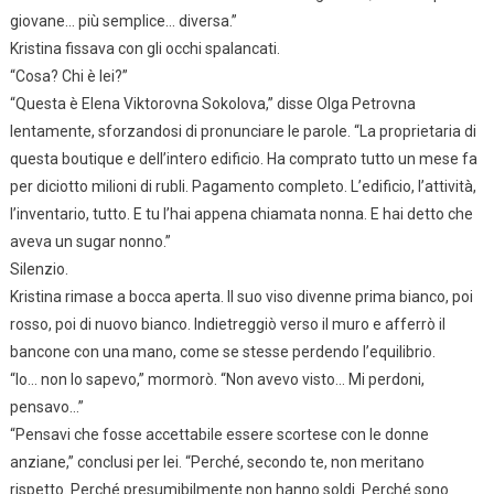
giovane… più semplice… diversa.”
Kristina fissava con gli occhi spalancati.
“Cosa? Chi è lei?”
“Questa è Elena Viktorovna Sokolova,” disse Olga Petrovna
lentamente, sforzandosi di pronunciare le parole. “La proprietaria di
questa boutique e dell’intero edificio. Ha comprato tutto un mese fa
per diciotto milioni di rubli. Pagamento completo. L’edificio, l’attività,
l’inventario, tutto. E tu l’hai appena chiamata nonna. E hai detto che
aveva un sugar nonno.”
Silenzio.
Kristina rimase a bocca aperta. Il suo viso divenne prima bianco, poi
rosso, poi di nuovo bianco. Indietreggiò verso il muro e afferrò il
bancone con una mano, come se stesse perdendo l’equilibrio.
“Io… non lo sapevo,” mormorò. “Non avevo visto… Mi perdoni,
pensavo…”
“Pensavi che fosse accettabile essere scortese con le donne
anziane,” conclusi per lei. “Perché, secondo te, non meritano
rispetto. Perché presumibilmente non hanno soldi. Perché sono