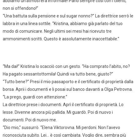
abbiamo un’atmosfera informale! Parlo sempre così con i clienti,
non si offendono!”
“Una battuta sulla pensione e sul sugar nonno?” La direttrice serrò le
labbra in una linea sottile. “Kristina, abbiamo già parlato del tuo
modo di comunicare. Negli ultimi sei mesi hai ricevuto tre
ammonimenti scritti. Questo è assolutamente inaccettabile.”
“Ma dai!” Kristina lo scacciò con un gesto. “Ha comprato l’abito, no?
Ha pagato sessantottomila! Quindi va tutto bene, giusto?”
“Tutto bene?” Presi il mio passaporto e il certificato di proprietà dalla
borsa. Aprii i documenti e li posai sul banco davanti a Olga Petrovna.
“La prego, guardi con attenzione.”
La direttrice prese i documenti. Aprì il certificato di proprietà. Lo
lesse. Divenne ancora più pallida. Mi guardò. Poi di nuovo i
documenti. Poi di nuovo me.
“Dio mio,” sussurrò. “Elena Viktorovna. Mi perdoni. Non l’avevo
riconosciuta subito. Lei… è così cambiata. Voglio dire, sembra più