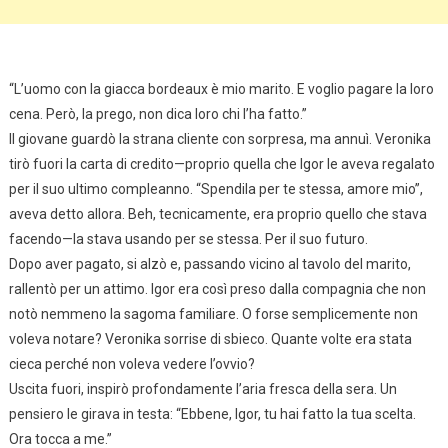
“L’uomo con la giacca bordeaux è mio marito. E voglio pagare la loro
cena. Però, la prego, non dica loro chi l’ha fatto.”
Il giovane guardò la strana cliente con sorpresa, ma annuì. Veronika
tirò fuori la carta di credito—proprio quella che Igor le aveva regalato
per il suo ultimo compleanno. “Spendila per te stessa, amore mio”,
aveva detto allora. Beh, tecnicamente, era proprio quello che stava
facendo—la stava usando per se stessa. Per il suo futuro.
Dopo aver pagato, si alzò e, passando vicino al tavolo del marito,
rallentò per un attimo. Igor era così preso dalla compagnia che non
notò nemmeno la sagoma familiare. O forse semplicemente non
voleva notare? Veronika sorrise di sbieco. Quante volte era stata
cieca perché non voleva vedere l’ovvio?
Uscita fuori, inspirò profondamente l’aria fresca della sera. Un
pensiero le girava in testa: “Ebbene, Igor, tu hai fatto la tua scelta.
Ora tocca a me.”