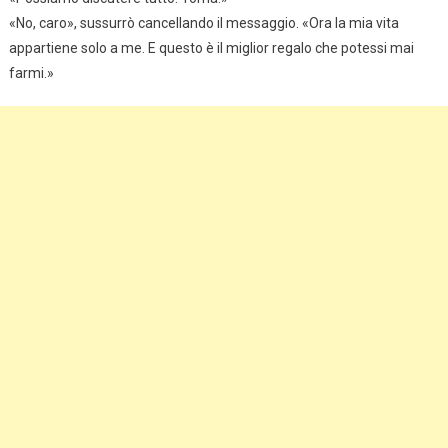
«No, caro», sussurrò cancellando il messaggio. «Ora la mia vita
appartiene solo a me. E questo è il miglior regalo che potessi mai
farmi.»