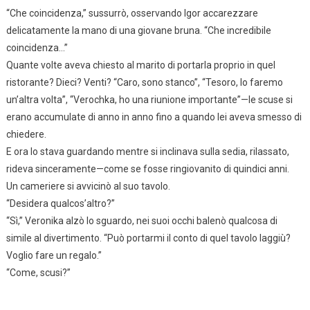
“Che coincidenza,” sussurrò, osservando Igor accarezzare
delicatamente la mano di una giovane bruna. “Che incredibile
coincidenza…”
Quante volte aveva chiesto al marito di portarla proprio in quel
ristorante? Dieci? Venti? “Caro, sono stanco”, “Tesoro, lo faremo
un’altra volta”, “Verochka, ho una riunione importante”—le scuse si
erano accumulate di anno in anno fino a quando lei aveva smesso di
chiedere.
E ora lo stava guardando mentre si inclinava sulla sedia, rilassato,
rideva sinceramente—come se fosse ringiovanito di quindici anni.
Un cameriere si avvicinò al suo tavolo.
“Desidera qualcos’altro?”
“Sì,” Veronika alzò lo sguardo, nei suoi occhi balenò qualcosa di
simile al divertimento. “Può portarmi il conto di quel tavolo laggiù?
Voglio fare un regalo.”
“Come, scusi?”