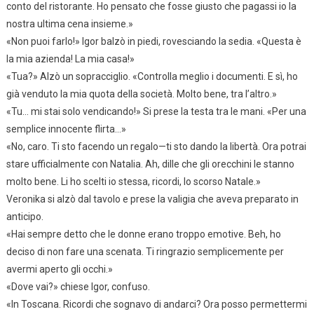
conto del ristorante. Ho pensato che fosse giusto che pagassi io la
nostra ultima cena insieme.»
«Non puoi farlo!» Igor balzò in piedi, rovesciando la sedia. «Questa è
la mia azienda! La mia casa!»
«Tua?» Alzò un sopracciglio. «Controlla meglio i documenti. E sì, ho
già venduto la mia quota della società. Molto bene, tra l’altro.»
«Tu… mi stai solo vendicando!» Si prese la testa tra le mani. «Per una
semplice innocente flirta…»
«No, caro. Ti sto facendo un regalo—ti sto dando la libertà. Ora potrai
stare ufficialmente con Natalia. Ah, dille che gli orecchini le stanno
molto bene. Li ho scelti io stessa, ricordi, lo scorso Natale.»
Veronika si alzò dal tavolo e prese la valigia che aveva preparato in
anticipo.
«Hai sempre detto che le donne erano troppo emotive. Beh, ho
deciso di non fare una scenata. Ti ringrazio semplicemente per
avermi aperto gli occhi.»
«Dove vai?» chiese Igor, confuso.
«In Toscana. Ricordi che sognavo di andarci? Ora posso permettermi