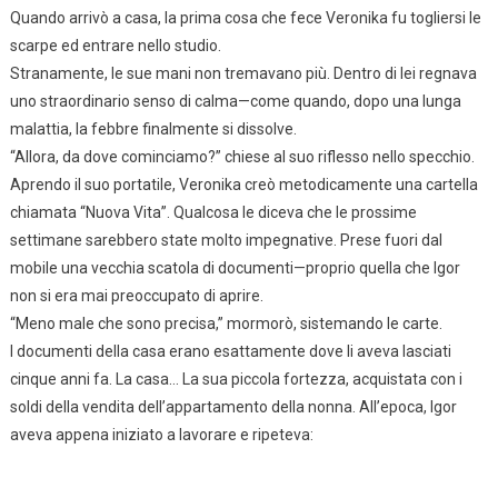
Quando arrivò a casa, la prima cosa che fece Veronika fu togliersi le
scarpe ed entrare nello studio.
Stranamente, le sue mani non tremavano più. Dentro di lei regnava
uno straordinario senso di calma—come quando, dopo una lunga
malattia, la febbre finalmente si dissolve.
“Allora, da dove cominciamo?” chiese al suo riflesso nello specchio.
Aprendo il suo portatile, Veronika creò metodicamente una cartella
chiamata “Nuova Vita”. Qualcosa le diceva che le prossime
settimane sarebbero state molto impegnative. Prese fuori dal
mobile una vecchia scatola di documenti—proprio quella che Igor
non si era mai preoccupato di aprire.
“Meno male che sono precisa,” mormorò, sistemando le carte.
I documenti della casa erano esattamente dove li aveva lasciati
cinque anni fa. La casa… La sua piccola fortezza, acquistata con i
soldi della vendita dell’appartamento della nonna. All’epoca, Igor
aveva appena iniziato a lavorare e ripeteva: