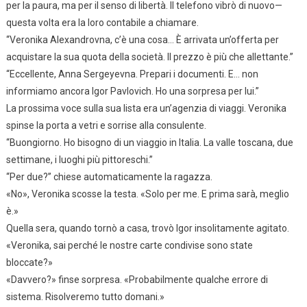
per la paura, ma per il senso di libertà. Il telefono vibrò di nuovo—
questa volta era la loro contabile a chiamare.
“Veronika Alexandrovna, c’è una cosa… È arrivata un’offerta per
acquistare la sua quota della società. Il prezzo è più che allettante.”
“Eccellente, Anna Sergeyevna. Prepari i documenti. E… non
informiamo ancora Igor Pavlovich. Ho una sorpresa per lui.”
La prossima voce sulla sua lista era un’agenzia di viaggi. Veronika
spinse la porta a vetri e sorrise alla consulente.
“Buongiorno. Ho bisogno di un viaggio in Italia. La valle toscana, due
settimane, i luoghi più pittoreschi.”
“Per due?” chiese automaticamente la ragazza.
«No», Veronika scosse la testa. «Solo per me. E prima sarà, meglio
è.»
Quella sera, quando tornò a casa, trovò Igor insolitamente agitato.
«Veronika, sai perché le nostre carte condivise sono state
bloccate?»
«Davvero?» finse sorpresa. «Probabilmente qualche errore di
sistema. Risolveremo tutto domani.»