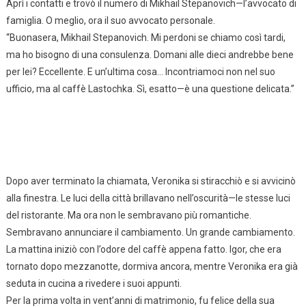
Aprì i contatti e trovò il numero di Mikhail Stepanovich—l’avvocato di
famiglia. O meglio, ora il suo avvocato personale.
“Buonasera, Mikhail Stepanovich. Mi perdoni se chiamo così tardi,
ma ho bisogno di una consulenza. Domani alle dieci andrebbe bene
per lei? Eccellente. E un’ultima cosa… Incontriamoci non nel suo
ufficio, ma al caffè Lastochka. Sì, esatto—è una questione delicata.”
Dopo aver terminato la chiamata, Veronika si stiracchiò e si avvicinò
alla finestra. Le luci della città brillavano nell’oscurità—le stesse luci
del ristorante. Ma ora non le sembravano più romantiche.
Sembravano annunciare il cambiamento. Un grande cambiamento.
La mattina iniziò con l’odore del caffè appena fatto. Igor, che era
tornato dopo mezzanotte, dormiva ancora, mentre Veronika era già
seduta in cucina a rivedere i suoi appunti.
Per la prima volta in vent’anni di matrimonio, fu felice della sua