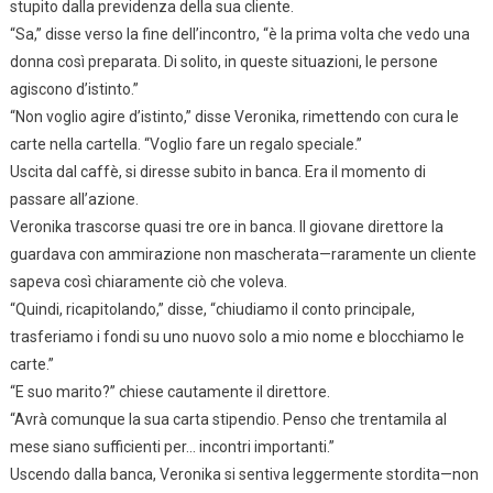
stupito dalla previdenza della sua cliente.
“Sa,” disse verso la fine dell’incontro, “è la prima volta che vedo una
donna così preparata. Di solito, in queste situazioni, le persone
agiscono d’istinto.”
“Non voglio agire d’istinto,” disse Veronika, rimettendo con cura le
carte nella cartella. “Voglio fare un regalo speciale.”
Uscita dal caffè, si diresse subito in banca. Era il momento di
passare all’azione.
Veronika trascorse quasi tre ore in banca. Il giovane direttore la
guardava con ammirazione non mascherata—raramente un cliente
sapeva così chiaramente ciò che voleva.
“Quindi, ricapitolando,” disse, “chiudiamo il conto principale,
trasferiamo i fondi su uno nuovo solo a mio nome e blocchiamo le
carte.”
“E suo marito?” chiese cautamente il direttore.
“Avrà comunque la sua carta stipendio. Penso che trentamila al
mese siano sufficienti per… incontri importanti.”
Uscendo dalla banca, Veronika si sentiva leggermente stordita—non