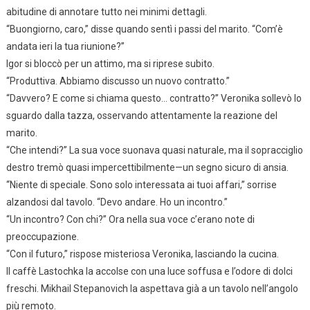
abitudine di annotare tutto nei minimi dettagli.
“Buongiorno, caro,” disse quando sentì i passi del marito. “Com’è
andata ieri la tua riunione?”
Igor si bloccò per un attimo, ma si riprese subito.
“Produttiva. Abbiamo discusso un nuovo contratto.”
“Davvero? E come si chiama questo… contratto?” Veronika sollevò lo
sguardo dalla tazza, osservando attentamente la reazione del
marito.
“Che intendi?” La sua voce suonava quasi naturale, ma il sopracciglio
destro tremò quasi impercettibilmente—un segno sicuro di ansia.
“Niente di speciale. Sono solo interessata ai tuoi affari,” sorrise
alzandosi dal tavolo. “Devo andare. Ho un incontro.”
“Un incontro? Con chi?” Ora nella sua voce c’erano note di
preoccupazione.
“Con il futuro,” rispose misteriosa Veronika, lasciando la cucina.
Il caffè Lastochka la accolse con una luce soffusa e l’odore di dolci
freschi. Mikhail Stepanovich la aspettava già a un tavolo nell’angolo
più remoto.