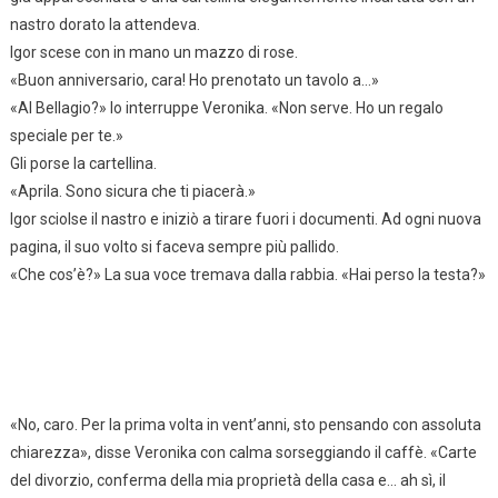
nastro dorato la attendeva.
Igor scese con in mano un mazzo di rose.
«Buon anniversario, cara! Ho prenotato un tavolo a…»
«Al Bellagio?» lo interruppe Veronika. «Non serve. Ho un regalo
speciale per te.»
Gli porse la cartellina.
«Aprila. Sono sicura che ti piacerà.»
Igor sciolse il nastro e iniziò a tirare fuori i documenti. Ad ogni nuova
pagina, il suo volto si faceva sempre più pallido.
«Che cos’è?» La sua voce tremava dalla rabbia. «Hai perso la testa?»
«No, caro. Per la prima volta in vent’anni, sto pensando con assoluta
chiarezza», disse Veronika con calma sorseggiando il caffè. «Carte
del divorzio, conferma della mia proprietà della casa e… ah sì, il