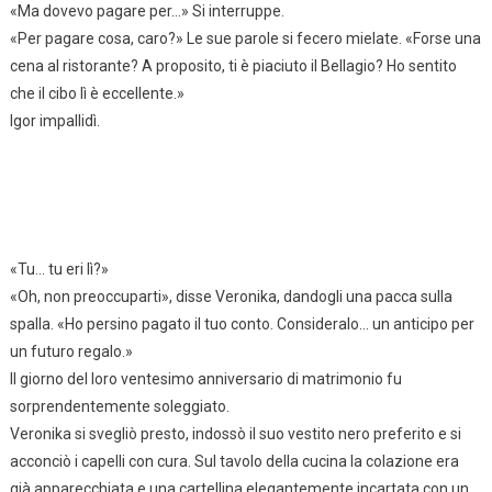
«Ma dovevo pagare per…» Si interruppe.
«Per pagare cosa, caro?» Le sue parole si fecero mielate. «Forse una
cena al ristorante? A proposito, ti è piaciuto il Bellagio? Ho sentito
che il cibo lì è eccellente.»
Igor impallidì.
«Tu… tu eri lì?»
«Oh, non preoccuparti», disse Veronika, dandogli una pacca sulla
spalla. «Ho persino pagato il tuo conto. Consideralo… un anticipo per
un futuro regalo.»
Il giorno del loro ventesimo anniversario di matrimonio fu
sorprendentemente soleggiato.
Veronika si svegliò presto, indossò il suo vestito nero preferito e si
acconciò i capelli con cura. Sul tavolo della cucina la colazione era
già apparecchiata e una cartellina elegantemente incartata con un