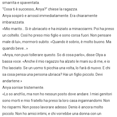
smarrita e spaventata.
“Cosa ti è successo, Anya?” chiese la ragazza.
Anya sospirò e arrossì immediatamente. Era chiaramente
imbarazzata.
«Mio marito… Si è ubriacato e ha iniziato a minacciarmi. Poi ha preso
un coltello. Così ho preso mio figlio e sono corsa fuori. Non pensare
male di lui», mormorò subito. «Quando è sobrio, è molto buono. Ma
quando beve…»
«Anya, non puoi tollerare questo. So di cosa parlo», disse Olya a
bassa voce. «Anche il mio ragazzo ha alzato le mani su di me, e io
l’ho lasciato. Se un uomo ti picchia una volta, lo farà di nuovo. E chi
sa cosa pensa una persona ubriaca? Hai un figlio piccolo. Devi
andartene.»
Anya sorrise tristemente.
«Lo so anch’io, ma non ho nessun posto dove andare. I miei genitori
sono morti e mio fratello ha preso la loro casa ingannandomi. Non
ho risparmi. Non posso lavorare adesso: Denis è ancora molto
piccolo. Non ho amici intimi, e chi vorrebbe una donna con un