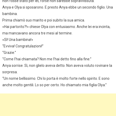
non fosse stato per lei, forse non sarebbe sopravvissuta.
Anya e Olya si sposarono. E presto Anya ebbe un secondo figlio. Una
bambina.
Prima chiamò suo marito e poi subito la sua amica.
«Hai partorito?!» chiese Olya con entusiasmo. Anche lei era incinta,
ma mancavano ancora tre mesi al termine.
«Sì! Una bambina!»
“Evviva! Congratulazioni!”
“Grazie.”
“Come l’hai chiamata? Non me l’hai detto fino alla fine.”
Anya sorrise. Sì, non glielo aveva detto. Non aveva voluto rovinare la
sorpresa.
“Un nome bellissimo. Chi lo porta è molto forte nello spirito. E sono
anche molto gentili. Lo so per certo. Ho chiamato mia figlia Olya.”