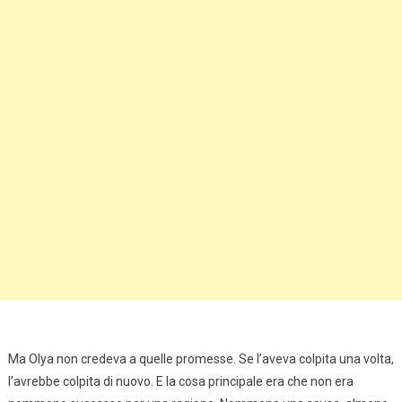
Ma Olya non credeva a quelle promesse. Se l’aveva colpita una volta,
l’avrebbe colpita di nuovo. E la cosa principale era che non era