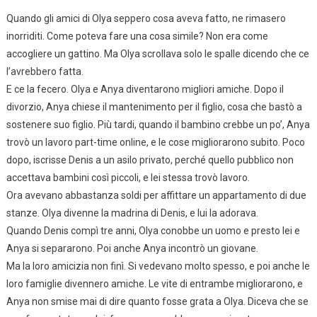
Quando gli amici di Olya seppero cosa aveva fatto, ne rimasero
inorriditi. Come poteva fare una cosa simile? Non era come
accogliere un gattino. Ma Olya scrollava solo le spalle dicendo che ce
l’avrebbero fatta.
E ce la fecero. Olya e Anya diventarono migliori amiche. Dopo il
divorzio, Anya chiese il mantenimento per il figlio, cosa che bastò a
sostenere suo figlio. Più tardi, quando il bambino crebbe un po’, Anya
trovò un lavoro part-time online, e le cose migliorarono subito. Poco
dopo, iscrisse Denis a un asilo privato, perché quello pubblico non
accettava bambini così piccoli, e lei stessa trovò lavoro.
Ora avevano abbastanza soldi per affittare un appartamento di due
stanze. Olya divenne la madrina di Denis, e lui la adorava.
Quando Denis compì tre anni, Olya conobbe un uomo e presto lei e
Anya si separarono. Poi anche Anya incontrò un giovane.
Ma la loro amicizia non finì. Si vedevano molto spesso, e poi anche le
loro famiglie divennero amiche. Le vite di entrambe migliorarono, e
Anya non smise mai di dire quanto fosse grata a Olya. Diceva che se