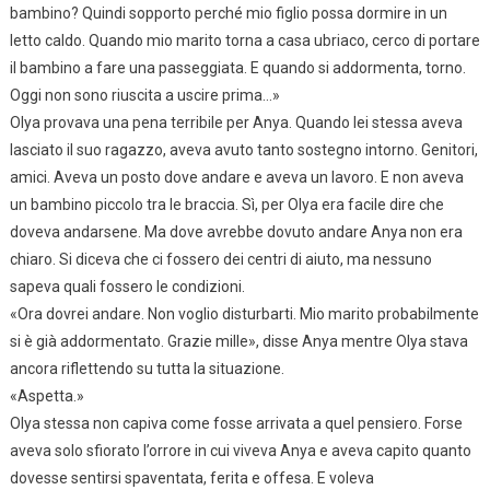
bambino? Quindi sopporto perché mio figlio possa dormire in un
letto caldo. Quando mio marito torna a casa ubriaco, cerco di portare
il bambino a fare una passeggiata. E quando si addormenta, torno.
Oggi non sono riuscita a uscire prima…»
Olya provava una pena terribile per Anya. Quando lei stessa aveva
lasciato il suo ragazzo, aveva avuto tanto sostegno intorno. Genitori,
amici. Aveva un posto dove andare e aveva un lavoro. E non aveva
un bambino piccolo tra le braccia. Sì, per Olya era facile dire che
doveva andarsene. Ma dove avrebbe dovuto andare Anya non era
chiaro. Si diceva che ci fossero dei centri di aiuto, ma nessuno
sapeva quali fossero le condizioni.
«Ora dovrei andare. Non voglio disturbarti. Mio marito probabilmente
si è già addormentato. Grazie mille», disse Anya mentre Olya stava
ancora riflettendo su tutta la situazione.
«Aspetta.»
Olya stessa non capiva come fosse arrivata a quel pensiero. Forse
aveva solo sfiorato l’orrore in cui viveva Anya e aveva capito quanto
dovesse sentirsi spaventata, ferita e offesa. E voleva