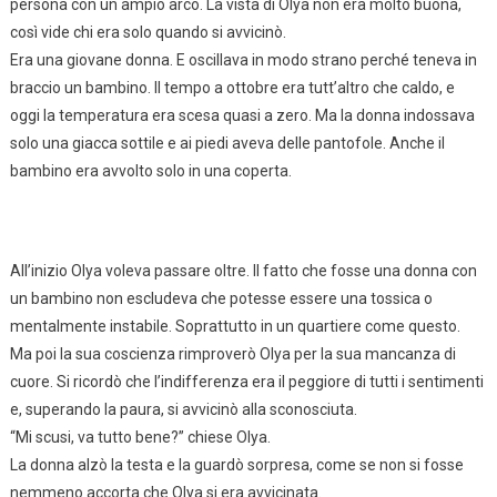
persona con un ampio arco. La vista di Olya non era molto buona,
così vide chi era solo quando si avvicinò.
Era una giovane donna. E oscillava in modo strano perché teneva in
braccio un bambino. Il tempo a ottobre era tutt’altro che caldo, e
oggi la temperatura era scesa quasi a zero. Ma la donna indossava
solo una giacca sottile e ai piedi aveva delle pantofole. Anche il
bambino era avvolto solo in una coperta.
All’inizio Olya voleva passare oltre. Il fatto che fosse una donna con
un bambino non escludeva che potesse essere una tossica o
mentalmente instabile. Soprattutto in un quartiere come questo.
Ma poi la sua coscienza rimproverò Olya per la sua mancanza di
cuore. Si ricordò che l’indifferenza era il peggiore di tutti i sentimenti
e, superando la paura, si avvicinò alla sconosciuta.
“Mi scusi, va tutto bene?” chiese Olya.
La donna alzò la testa e la guardò sorpresa, come se non si fosse
nemmeno accorta che Olya si era avvicinata.