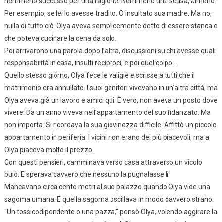
nemmeno successo per una ragione. Nemmeno una scusa, almeno.
Per esempio, se lei lo avesse tradito. O insultato sua madre. Ma no,
nulla di tutto ciò. Olya aveva semplicemente detto di essere stanca e
che poteva cucinare la cena da solo.
Poi arrivarono una parola dopo l’altra, discussioni su chi avesse quali
responsabilità in casa, insulti reciproci, e poi quel colpo…
Quello stesso giorno, Olya fece le valigie e scrisse a tutti che il
matrimonio era annullato. I suoi genitori vivevano in un’altra città, ma
Olya aveva già un lavoro e amici qui. È vero, non aveva un posto dove
vivere. Da un anno viveva nell’appartamento del suo fidanzato. Ma
non importa. Si ricordava la sua giovinezza difficile. Affittò un piccolo
appartamento in periferia. I vicini non erano dei più piacevoli, ma a
Olya piaceva molto il prezzo.
Con questi pensieri, camminava verso casa attraverso un vicolo
buio. E sperava davvero che nessuno la pugnalasse lì.
Mancavano circa cento metri al suo palazzo quando Olya vide una
sagoma umana. E quella sagoma oscillava in modo davvero strano.
“Un tossicodipendente o una pazza,” pensò Olya, volendo aggirare la