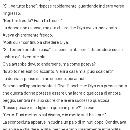
“Sì… va tutto bene”, rispose rapidamente, guardando indietro verso
l’ingresso.
“Non hai freddo? Fuori fa fresco.”
La donna non rispose, ma era chiaro che Olya aveva indovinato.
Aveva chiaramente freddo.
“Abiti qui?” continuò a chiedere Olya.
“Sì. Tornerò presto a casa”, la sconosciuta cercò di sorridere con le
labbra già diventate blu.
Olya avrebbe dovuto andarsene, ma come poteva?
“Io abito nell’edificio accanto. Vieni a casa mia, puoi scaldarti.”
La donna ci pensò solo un secondo, poi annuì.
Salirono nell’appartamento di Olya. E anche se Olya era preoccupata
che questa donna potesse essere una ladra o qualcosa di ancora
peggio, sentiva nel suo cuore che le era successo qualcosa.
“Posso posare mio figlio da qualche parte?” chiese.
“Certo. Puoi metterlo sul divano, e io metto su il bollitore.”
La sconosciuta apparve in cucina un paio di minuti dopo. Continuava
ad aprire e chiudere le dita, perché erano chiaramente intorpidite.