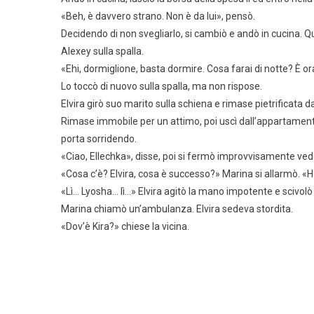
«Beh, è davvero strano. Non è da lui», pensò.
Decidendo di non svegliarlo, si cambiò e andò in cucina. Q
Alexey sulla spalla.
«Ehi, dormiglione, basta dormire. Cosa farai di notte? È o
Lo toccò di nuovo sulla spalla, ma non rispose.
Elvira girò suo marito sulla schiena e rimase pietrificata
Rimase immobile per un attimo, poi uscì dall’appartamento
porta sorridendo.
«Ciao, Ellechka», disse, poi si fermò improvvisamente veden
«Cosa c’è? Elvira, cosa è successo?» Marina si allarmò. «H
«Lì… Lyosha… lì…» Elvira agitò la mano impotente e scivolò 
Marina chiamò un’ambulanza. Elvira sedeva stordita.
«Dov’è Kira?» chiese la vicina.