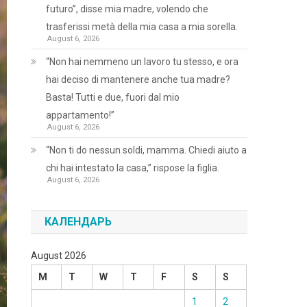
futuro”, disse mia madre, volendo che
trasferissi metà della mia casa a mia sorella.
August 6, 2026
“Non hai nemmeno un lavoro tu stesso, e ora
hai deciso di mantenere anche tua madre?
Basta! Tutti e due, fuori dal mio
appartamento!”
August 6, 2026
“Non ti do nessun soldi, mamma. Chiedi aiuto a
chi hai intestato la casa,” rispose la figlia.
August 6, 2026
КАЛЕНДАРЬ
August 2026
M
T
W
T
F
S
S
1
2