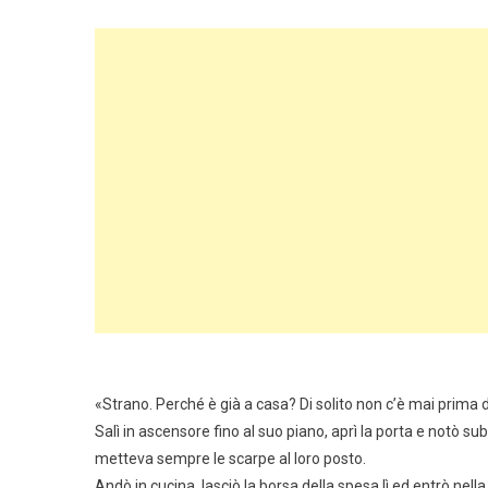
«Strano. Perché è già a casa? Di solito non c’è mai prima 
Salì in ascensore fino al suo piano, aprì la porta e notò s
metteva sempre le scarpe al loro posto.
Andò in cucina, lasciò la borsa della spesa lì ed entrò nell