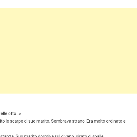
delle otto…»
ubito le scarpe di suo marito. Sembrava strano. Era molto ordinato e
a stanza. Suo marito dormiva sul divano, girato di spalle.