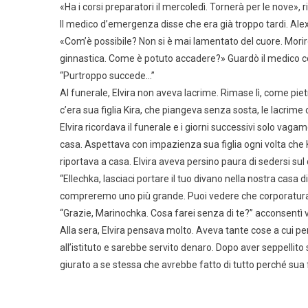
«Ha i corsi preparatori il mercoledì. Tornerà per le nove»
Il medico d’emergenza disse che era già troppo tardi. Al
«Com’è possibile? Non si è mai lamentato del cuore. Mori
ginnastica. Come è potuto accadere?» Guardò il medico con
“Purtroppo succede…”
Al funerale, Elvira non aveva lacrime. Rimase lì, come pietr
c’era sua figlia Kira, che piangeva senza sosta, le lacrime
Elvira ricordava il funerale e i giorni successivi solo vagame
casa. Aspettava con impazienza sua figlia ogni volta che Ki
riportava a casa. Elvira aveva persino paura di sedersi su
“Ellechka, lasciaci portare il tuo divano nella nostra casa
compreremo uno più grande. Puoi vedere che corporatura abb
“Grazie, Marinochka. Cosa farei senza di te?” acconsentì vo
Alla sera, Elvira pensava molto. Aveva tante cose a cui pen
all’istituto e sarebbe servito denaro. Dopo aver seppellito s
giurato a se stessa che avrebbe fatto di tutto perché sua fi