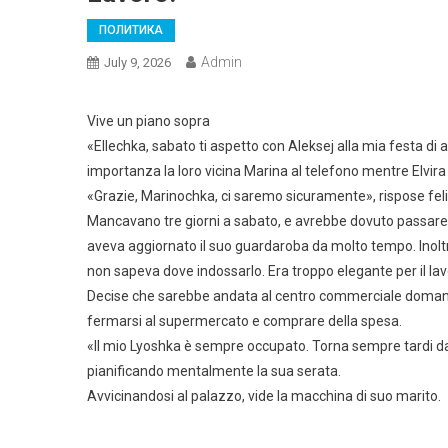
ПОЛИТИКА
Admin
July 9, 2026
Vive un piano sopra
«Ellechka, sabato ti aspetto con Aleksej alla mia festa di a
importanza la loro vicina Marina al telefono mentre Elvira 
«Grazie, Marinochka, ci saremo sicuramente», rispose felic
Mancavano tre giorni a sabato, e avrebbe dovuto passare
aveva aggiornato il suo guardaroba da molto tempo. Inolt
non sapeva dove indossarlo. Era troppo elegante per il lav
Decise che sarebbe andata al centro commerciale domani 
fermarsi al supermercato e comprare della spesa.
«Il mio Lyoshka è sempre occupato. Torna sempre tardi dal
pianificando mentalmente la sua serata.
Avvicinandosi al palazzo, vide la macchina di suo marito.