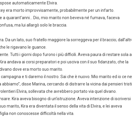
, rispose automaticamente Elvira.
exey era morto improvvisamente, probabilmente per un infarto.
re a quarant’anni… Dio, mio marito non beveva né fumava, faceva
fusa, ma lui allargò solo le braccia.
a. Da un lato, suo fratello maggiore la sorreggeva per il braccio; dall’alt
 che le rigavano le guance.
nte. Tutti i giorni dopo furono i più difficili. Aveva paura di restare sola a
ra andava ai corsi preparatori e poi usciva con il suo fidanzato, che la
l divano dove era morto suo marito.
 di campagna e ti daremo il nostro. Sai che è nuovo. Mio marito ed io ce ne
iamo”, disse Marina, cercando di distrarre la vicina dai pensieri tristi
lentieri Elvira, sollevata che avrebbero portato via quel divano.
sare. Kira aveva bisogno di un’istruzione. Aveva intenzione di iscriversi
uo marito, Kira era diventata il senso della vita di Elvira, e lei aveva
glia non conoscesse difficoltà nella vita.