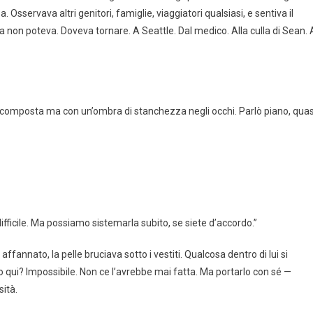
. Osservava altri genitori, famiglie, viaggiatori qualsiasi, e sentiva il
Ma non poteva. Doveva tornare. A Seattle. Dal medico. Alla culla di Sean. 
lo, composta ma con un’ombra di stanchezza negli occhi. Parlò piano, quas
ifficile. Ma possiamo sistemarla subito, se siete d’accordo.”
ffannato, la pelle bruciava sotto i vestiti. Qualcosa dentro di lui si
o qui? Impossibile. Non ce l’avrebbe mai fatta. Ma portarlo con sé —
sità.