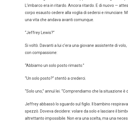
L’imbarco era in ritardo. Ancora ritardo. E di nuovo — attesa
corpo esausto cedere alla voglia di sedersi e rinunciare. 
una vita che andava avanti comunque.
“Jeffrey Lewis?”
Si voltò. Davanti a lui c’era una giovane assistente di vo
con compassione:
“Abbiamo un solo posto rimasto.”
“Un solo posto?” stentò a crederci.
“Solo uno,” annuì lei. “Comprendiamo che la situazione è d
Jeffrey abbassò lo sguardo sul figlio. Il bambino respirava a
spezzò. Doveva decidere: volare da solo e lasciare il bimb
altrettanto impossibile. Non era una scelta, ma una neces