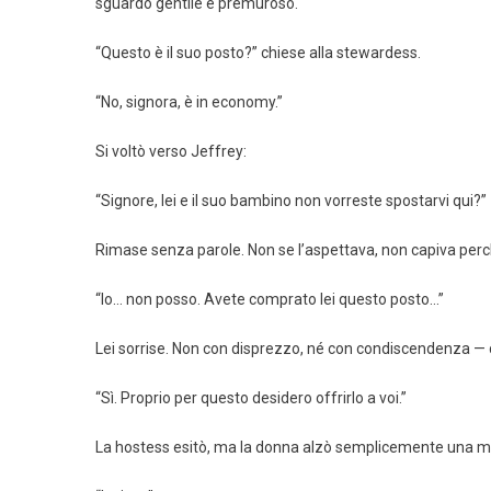
sguardo gentile e premuroso.
“Questo è il suo posto?” chiese alla stewardess.
“No, signora, è in economy.”
Si voltò verso Jeffrey:
“Signore, lei e il suo bambino non vorreste spostarvi qui?”
Rimase senza parole. Non se l’aspettava, non capiva perc
“Io… non posso. Avete comprato lei questo posto…”
Lei sorrise. Non con disprezzo, né con condiscendenza — c
“Sì. Proprio per questo desidero offrirlo a voi.”
La hostess esitò, ma la donna alzò semplicemente una 