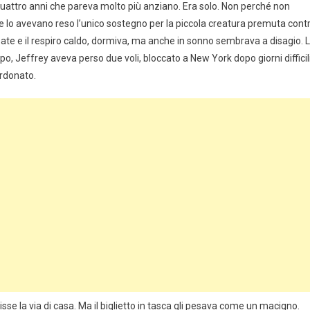
quattro anni che pareva molto più anziano. Era solo. Non perché non
 lo avevano reso l’unico sostegno per la piccola creatura premuta cont
osate e il respiro caldo, dormiva, ma anche in sonno sembrava a disagio. 
o, Jeffrey aveva perso due voli, bloccato a New York dopo giorni difficil
erdonato.
sse la via di casa. Ma il biglietto in tasca gli pesava come un macigno.