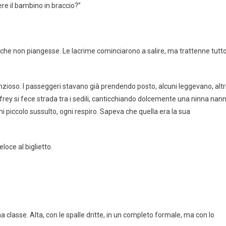
re il bambino in braccio?”
che non piangesse. Le lacrime cominciarono a salire, ma trattenne tutto
enzioso. I passeggeri stavano già prendendo posto, alcuni leggevano, altr
frey si fece strada tra i sedili, canticchiando dolcemente una ninna nan
piccolo sussulto, ogni respiro. Sapeva che quella era la sua
loce al biglietto.
a classe. Alta, con le spalle dritte, in un completo formale, ma con lo