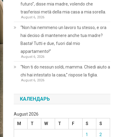
futuro”, disse mia madre, volendo che
trasferissi metà della mia casa a mia sorella.
August 6, 2026
“Non hai nemmeno un lavoro tu stesso, e ora
hai deciso di mantenere anche tua madre?
Basta! Tutti e due, fuori dal mio
appartamento!”
August 6, 2026
“Non ti do nessun soldi, mamma. Chiedi aiuto a
chi hai intestato la casa,” rispose la figlia.
August 6, 2026
КАЛЕНДАРЬ
August 2026
M
T
W
T
F
S
S
1
2