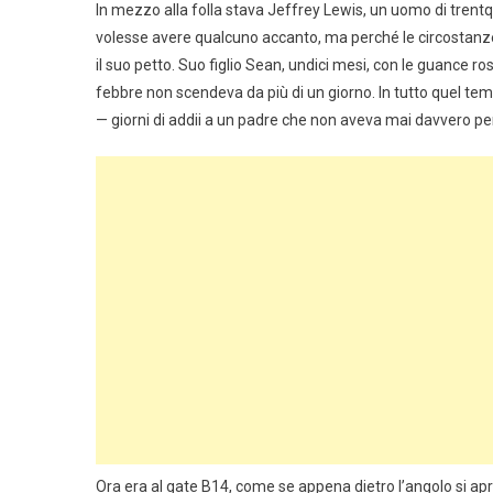
In mezzo alla folla stava Jeffrey Lewis, un uomo di trent
volesse avere qualcuno accanto, ma perché le circostanze
il suo petto. Suo figlio Sean, undici mesi, con le guance r
febbre non scendeva da più di un giorno. In tutto quel temp
— giorni di addii a un padre che non aveva mai davvero p
Ora era al gate B14, come se appena dietro l’angolo si apri