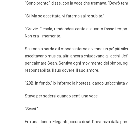
“Sono pronto,” disse, con la voce che tremava. “Dovrò tene
“Sì. Ma se accettate, vi faremo salire subito.”
“Grazie…” esalò, rendendosi conto di quanto fosse tempo 
Non era il momento.
Salirono a bordo e il mondo intorno divenne un po’ più sil
ascoltavano musica, altri ancora chiudevano gli occhi. Jef
per calmare Sean. Sentiva ogni movimento del bimbo, ogni 
responsabilità. Il suo dovere. Il suo amore.
“28B. In fondo,” lo informò la hostess, dando un’occhiata ve
Stava per sedersi quando sentì una voce:
“Scusi.”
Era una donna. Elegante, sicura di sé. Proveniva dalla prim