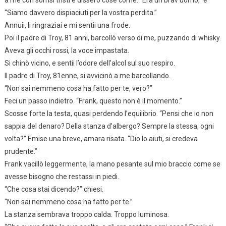
“Siamo davvero dispiaciuti per la vostra perdita.”
Annuii, li ringraziai e mi sentii una frode.
Poi il padre di Troy, 81 anni, barcollò verso di me, puzzando di whisky.
Aveva gli occhi rossi, la voce impastata.
Si chinò vicino, e sentii l’odore dell’alcol sul suo respiro.
Il padre di Troy, 81enne, si avvicinò a me barcollando.
“Non sai nemmeno cosa ha fatto per te, vero?”
Feci un passo indietro. “Frank, questo non è il momento.”
Scosse forte la testa, quasi perdendo l’equilibrio. “Pensi che io non
sappia del denaro? Della stanza d’albergo? Sempre la stessa, ogni
volta?” Emise una breve, amara risata. “Dio lo aiuti, si credeva
prudente.”
Frank vacillò leggermente, la mano pesante sul mio braccio come se
avesse bisogno che restassi in piedi.
“Che cosa stai dicendo?” chiesi.
“Non sai nemmeno cosa ha fatto per te.”
La stanza sembrava troppo calda. Troppo luminosa.