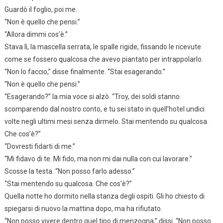
Guardò il foglio, poi me.
“Non è quello che pensi.”
“Allora dimmi cos’è.”
Stava lì, la mascella serrata, le spalle rigide, fissando le ricevute
come se fossero qualcosa che avevo piantato per intrappolarlo.
“Non lo faccio,” disse finalmente. “Stai esagerando.”
“Non è quello che pensi.”
“Esagerando?” la mia voce si alzò. “Troy, dei soldi stanno
scomparendo dal nostro conto, e tu sei stato in quell’hotel undici
volte negli ultimi mesi senza dirmelo. Stai mentendo su qualcosa.
Che cos’è?”
“Dovresti fidarti di me.”
“Mi fidavo di te. Mi fido, ma non mi dai nulla con cui lavorare.”
Scosse la testa. “Non posso farlo adesso.”
“Stai mentendo su qualcosa. Che cos’è?”
Quella notte ho dormito nella stanza degli ospiti. Gli ho chiesto di
spiegarsi di nuovo la mattina dopo, ma ha rifiutato.
“Non posso vivere dentro quel tipo di menzogna,” dissi. “Non posso