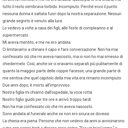
tutto il resto sembrava torbido. Incompiuto. Perché ecco il punto:
nessuna donna è saltata fuori dopo la nostra separazione. Nessun
grande segreto è venuto alla luce.
Lo vedevo a volte a casa dei figli, alle feste di compleanno e al
supermercato.
Mi aveva mentito, e me ne ero andata.
Ci limitavamo a chinare il capo e fare conversazione. Non ha mai
confessato ciò che mi aveva nascosto, ma io non ho mai smesso di
chiedermelo. Così, anche se ci eravamo separati più pulitamente di
quanto la maggior parte delle coppie facesse, una grande parte di
me sentiva che quel capitolo della mia vita era rimasto incompiuto.
Due anni dopo, è morto all’improvviso.
Nostra figlia mi chiamò dall’ospedale, la voce rotta.
Nostro figlio guidò per tre ore e arrivò troppo tardi.
Non ha mai confessato ciò che mi aveva nascosto.
Sono andata al funerale anche se non ero sicura se dovessi.
La chiesa era piena. Persone che non vedevo da anni si avvicinarono
a me con sorrisi tristi e dissero cose come: “Era un brav’uomo,” e