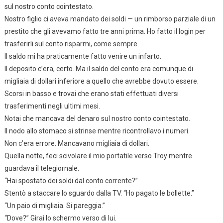
sul nostro conto cointestato.
Nostro figlio ci aveva mandato dei soldi — un rimborso parziale di un
prestito che gli avevamo fatto tre anni prima. Ho fatto il login per
trasferirli sul conto risparmi, come sempre.
Il saldo mi ha praticamente fatto venire un infarto.
Il deposito c’era, certo. Ma il saldo del conto era comunque di
migliaia di dollari inferiore a quello che avrebbe dovuto essere.
Scorsi in basso e trovai che erano stati effettuati diversi
trasferimenti negli ultimi mesi.
Notai che mancava del denaro sul nostro conto cointestato.
Il nodo allo stomaco si strinse mentre ricontrollavo i numeri.
Non c’era errore. Mancavano migliaia di dollari.
Quella notte, feci scivolare il mio portatile verso Troy mentre
guardava il telegiornale.
“Hai spostato dei soldi dal conto corrente?”
Stentò a staccare lo sguardo dalla TV. “Ho pagato le bollette.”
“Un paio di migliaia. Si pareggia.”
“Dove?” Girai lo schermo verso di lui.