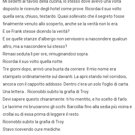
Mi sedetti al tavolo della cucina, lo stesso dove avevo una volta
disposto le ricevute degli hotel come prove. Ricordai il suo volto
quella sera, chiuso, testardo. Quasi sollevato che il segreto fosse
finalmente venuto allo scoperto, anche se la verità non lo era.
E se Frank stesse dicendo la verità?
E se quelle stanze d’albergo non servissero a nascondere qualcun
altro, ma a nascondere lui stesso?
Rimasi seduta lì per ore, rimuginandoci sopra.
Ricordai il suo volto quella notte.
Tre giorni dopo, arrivò una busta da corriere. Il mio nome era
stampato ordinatamente sul davanti. La aprii stando nel corridoio,
ancora con il cappotto addosso. Dentro c’era un solo foglio di carta.
Una lettera… Riconobbi subito la grafia di Troy.
Devi sapere questo chiaramente: ti ho mentito, e ho scelto di farlo.
Le lacrime mi bruciarono gli occhi. Barcollai fino alla sedia più vicina e
crollai su di essa prima di leggere il resto.
Riconobbi subito la grafia di Troy.
Stavo ricevendo cure mediche.