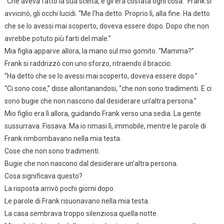
“Che aveva fatto la sua scelta, e gli era costata ogni cosa.” Frank si
avvicinò, gli occhi lucidi. “Me l’ha detto. Proprio lì, alla fine. Ha detto
che se lo avessi mai scoperto, doveva essere dopo. Dopo che non
avrebbe potuto più farti del male.”
Mia figlia apparve allora, la mano sul mio gomito. “Mamma?”
Frank si raddrizzò con uno sforzo, ritraendo il braccio.
“Ha detto che se lo avessi mai scoperto, doveva essere dopo.”
“Ci sono cose,” disse allontanandosi, “che non sono tradimenti. E ci
sono bugie che non nascono dal desiderare un’altra persona.”
Mio figlio era lì allora, guidando Frank verso una sedia. La gente
sussurrava. Fissava. Ma io rimasi lì, immobile, mentre le parole di
Frank rimbombavano nella mia testa.
Cose che non sono tradimenti.
Bugie che non nascono dal desiderare un’altra persona.
Cosa significava questo?
La risposta arrivò pochi giorni dopo.
Le parole di Frank risuonavano nella mia testa.
La casa sembrava troppo silenziosa quella notte.