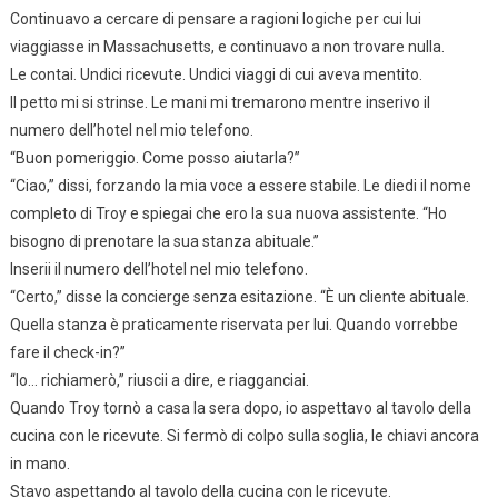
Continuavo a cercare di pensare a ragioni logiche per cui lui
viaggiasse in Massachusetts, e continuavo a non trovare nulla.
Le contai. Undici ricevute. Undici viaggi di cui aveva mentito.
Il petto mi si strinse. Le mani mi tremarono mentre inserivo il
numero dell’hotel nel mio telefono.
“Buon pomeriggio. Come posso aiutarla?”
“Ciao,” dissi, forzando la mia voce a essere stabile. Le diedi il nome
completo di Troy e spiegai che ero la sua nuova assistente. “Ho
bisogno di prenotare la sua stanza abituale.”
Inserii il numero dell’hotel nel mio telefono.
“Certo,” disse la concierge senza esitazione. “È un cliente abituale.
Quella stanza è praticamente riservata per lui. Quando vorrebbe
fare il check-in?”
“Io… richiamerò,” riuscii a dire, e riagganciai.
Quando Troy tornò a casa la sera dopo, io aspettavo al tavolo della
cucina con le ricevute. Si fermò di colpo sulla soglia, le chiavi ancora
in mano.
Stavo aspettando al tavolo della cucina con le ricevute.