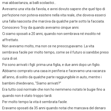
mai abbastanza, ai balli scolastici…
Avevamo una vita da favola, e avrei dovuto sapere che quel tipo di
perfezione non poteva esistere nella vita reale, che doveva esserci
una falla nascosta che marciva da qualche parte sotto la facciata.
Conoscevo Troy da quando avevamo cinque anni.
Ci siamo sposati a 20 anni, quando non sembrava né insolito né
affrettato.
Non avevamo molto, ma non ce ne preoccupavamo. La vita
sembrava facile per molto tempo, come se il futuro si sarebbe preso
cura di sé.
Poi sono arrivati i figli: prima una figlia, e due anni dopo un figlio.
Abbiamo comprato una casa in periferia e facevamo una vacanza
all’anno, di solito da qualche parte raggiungibile in auto, mentre i
bambini chiedevano, “Siamo arrivati?”
Era tutto così normale che non ho nemmeno notato le bugie fino a
quando non è stato troppo tardi.
Per molto tempo la vita è sembrata facile.
Eravamo sposati da 35 anni quando notai che mancava del denaro