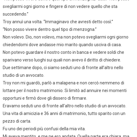
svegliarmi ogni giorno e fingere di non vedere quello che sta
succedendo.”
Troy annuì una volta. “Immaginavo che avresti detto così.”
“Non posso vivere dentro quel tipo di menzogna.”
Non volevo. Dio, non volevo, ma non potevo svegliarmi ogni giorno
chiedendomi dove andasse mio marito quando usciva di casa.
Non potevo guardare il nostro conto in banca e vedere soldi che
sparivano verso luoghi sui quali non avevo il diritto di chiedere.
Due settimane dopo, ci siamo seduti uno di fronte all’altro nello
studio di un avvocato.
Troy non mi guardò, parlò a malapena e non cercò nemmeno di
lottare per il nostro matrimonio. Si limitò ad annuire nei momenti
opportuni e firmò dove gli dissero di firmare.
Eravamo seduti uno di fronte all’altro nello studio di un avvocato.
Una vita di amicizia e 36 anni di matrimonio, tutto sparito con un
pezzo di carta.
Fu uno dei periodi più confusi della mia vita.
Mi aveva mentito, e me ne ero andata. Quella parte era chiara, ma