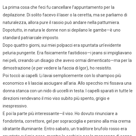
La prima cosa che feci fu cancellare l’appuntamento per la
depilazione. Di solito facevo il laser o la ceretta, ma se parliamo di
naturalezza, allora pure il rasoio può andare nella pattumiera.
Dopotutto, in natura le donne non si depilano le gambe—è uno
standard patriarcale imposto.
Dopo quattro giorni, sui miei polpacci era spuntata un’evidente
peluria pungente. Era fisicamente fastidioso—i jeans si impigliavano
nei peli, creando un disagio che avevo ormai dimenticato—ma per la
dimostrazione (e per vedere la faccia di Igor), ho resistito.
Poi toccò ai capelli. Li lavai semplicemente con lo shampoo più
economico e li lasciai asciugare all’aria. Allo specchio mi fissava una
donna stanca con un nido di uccelli in testa. I capelli sparati in tutte le
direzioni rendevano il mio viso subito più spento, grigio e
inespressivo.
E poi la parte più interessante—il viso. Ho dovuto rinunciare a
fondotinta, correttore, gel per sopracciglia e persino alla mia crema
idratante illuminante. Entro sabato, un traditore brufolo rosso era