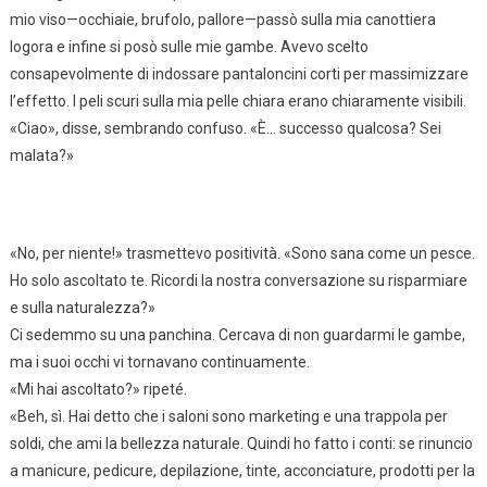
mio viso—occhiaie, brufolo, pallore—passò sulla mia canottiera
logora e infine si posò sulle mie gambe. Avevo scelto
consapevolmente di indossare pantaloncini corti per massimizzare
l’effetto. I peli scuri sulla mia pelle chiara erano chiaramente visibili.
«Ciao», disse, sembrando confuso. «È… successo qualcosa? Sei
malata?»
«No, per niente!» trasmettevo positività. «Sono sana come un pesce.
Ho solo ascoltato te. Ricordi la nostra conversazione su risparmiare
e sulla naturalezza?»
Ci sedemmo su una panchina. Cercava di non guardarmi le gambe,
ma i suoi occhi vi tornavano continuamente.
«Mi hai ascoltato?» ripeté.
«Beh, sì. Hai detto che i saloni sono marketing e una trappola per
soldi, che ami la bellezza naturale. Quindi ho fatto i conti: se rinuncio
a manicure, pedicure, depilazione, tinte, acconciature, prodotti per la