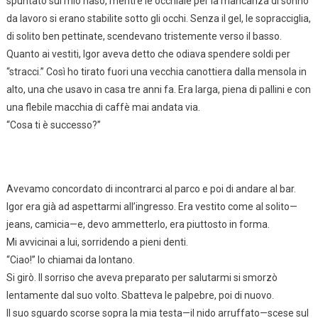
spuntato sul mio naso, mentre le occhiaie per la mancanza di sonno
da lavoro si erano stabilite sotto gli occhi. Senza il gel, le sopracciglia,
di solito ben pettinate, scendevano tristemente verso il basso.
Quanto ai vestiti, Igor aveva detto che odiava spendere soldi per
“stracci.” Così ho tirato fuori una vecchia canottiera dalla mensola in
alto, una che usavo in casa tre anni fa. Era larga, piena di pallini e con
una flebile macchia di caffè mai andata via.
“Cosa ti è successo?”
Avevamo concordato di incontrarci al parco e poi di andare al bar.
Igor era già ad aspettarmi all’ingresso. Era vestito come al solito—
jeans, camicia—e, devo ammetterlo, era piuttosto in forma.
Mi avvicinai a lui, sorridendo a pieni denti.
“Ciao!” lo chiamai da lontano.
Si girò. Il sorriso che aveva preparato per salutarmi si smorzò
lentamente dal suo volto. Sbatteva le palpebre, poi di nuovo.
Il suo sguardo scorse sopra la mia testa—il nido arruffato—scese sul