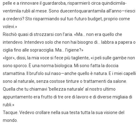
pelle e a rinnovare il guardaroba, risparmierò circa quindicimila-
ventimila rubli al mese. Sono duecentoquarantamila all’anno—riesci
a crederci? Sto risparmiando sul tuo futuro budget, proprio come
volevi.»
Rischiò quasi di strozzarsi con l’aria. «Ma… non era quello che
intendevo. Intendevo solo che non hai bisogno di… labbra a papera o
ciglia fino alle sopracciglia. Ma… l’igiene?»
«Igor», dissi, la mia voce si fece più tagliente, «i peli sulle gambe non
sono sporco. È una norma biologica. Mi sono fatta la doccia
stamattina. Il brufolo sul naso—anche quello è natura. E i miei capelli
sono al naturale, senza costose tinture o trattamenti da salone.
Quella che tu chiamavi ‘bellezza naturale’ al nostro ultimo
appuntamento era frutto di tre ore di lavoro e di diverse migliaia di
rubli.»
Tacque. Vedevo crollare nella sua testa tutta la sua visione del
mondo.