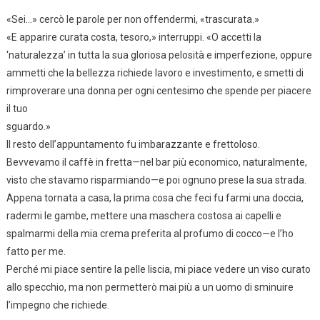
«Sei…» cercò le parole per non offendermi, «trascurata.»
«E apparire curata costa, tesoro,» interruppi. «O accetti la
‘naturalezza’ in tutta la sua gloriosa pelosità e imperfezione, oppure
ammetti che la bellezza richiede lavoro e investimento, e smetti di
rimproverare una donna per ogni centesimo che spende per piacere
il tuo
sguardo.»
Il resto dell’appuntamento fu imbarazzante e frettoloso.
Bevvevamo il caffè in fretta—nel bar più economico, naturalmente,
visto che stavamo risparmiando—e poi ognuno prese la sua strada.
Appena tornata a casa, la prima cosa che feci fu farmi una doccia,
radermi le gambe, mettere una maschera costosa ai capelli e
spalmarmi della mia crema preferita al profumo di cocco—e l’ho
fatto per me.
Perché mi piace sentire la pelle liscia, mi piace vedere un viso curato
allo specchio, ma non permetterò mai più a un uomo di sminuire
l’impegno che richiede.