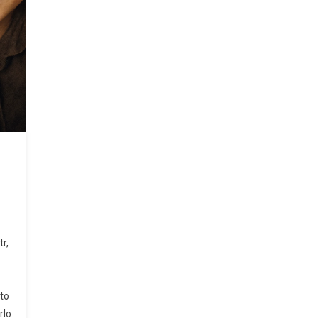
r,
nto
rlo