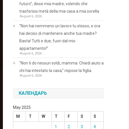
futuro”, disse mia madre, volendo che
trasferissi metà della mia casa a mia sorella.
August 6, 2026
“Non hai nemmeno un lavoro tu stesso, e ora
hai deciso di mantenere anche tua madre?
Basta! Tutti e due, fuori dal mio
appartamento!”
August 6, 2026
“Non ti do nessun soldi, mamma. Chiedi aiuto a
chi hai intestato la casa,” rispose la figlia.
August 6, 2026
КАЛЕНДАРЬ
May 2025
M
T
W
T
F
S
S
1
2
3
4