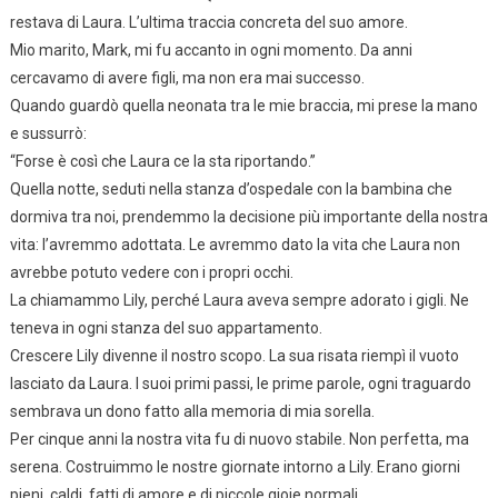
restava di Laura. L’ultima traccia concreta del suo amore.
Mio marito, Mark, mi fu accanto in ogni momento. Da anni
cercavamo di avere figli, ma non era mai successo.
Quando guardò quella neonata tra le mie braccia, mi prese la mano
e sussurrò:
“Forse è così che Laura ce la sta riportando.”
Quella notte, seduti nella stanza d’ospedale con la bambina che
dormiva tra noi, prendemmo la decisione più importante della nostra
vita: l’avremmo adottata. Le avremmo dato la vita che Laura non
avrebbe potuto vedere con i propri occhi.
La chiamammo Lily, perché Laura aveva sempre adorato i gigli. Ne
teneva in ogni stanza del suo appartamento.
Crescere Lily divenne il nostro scopo. La sua risata riempì il vuoto
lasciato da Laura. I suoi primi passi, le prime parole, ogni traguardo
sembrava un dono fatto alla memoria di mia sorella.
Per cinque anni la nostra vita fu di nuovo stabile. Non perfetta, ma
serena. Costruimmo le nostre giornate intorno a Lily. Erano giorni
pieni, caldi, fatti di amore e di piccole gioie normali.