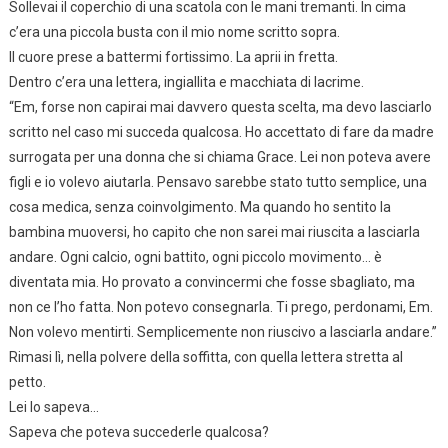
Sollevai il coperchio di una scatola con le mani tremanti. In cima
c’era una piccola busta con il mio nome scritto sopra.
Il cuore prese a battermi fortissimo. La aprii in fretta.
Dentro c’era una lettera, ingiallita e macchiata di lacrime.
“Em, forse non capirai mai davvero questa scelta, ma devo lasciarlo
scritto nel caso mi succeda qualcosa. Ho accettato di fare da madre
surrogata per una donna che si chiama Grace. Lei non poteva avere
figli e io volevo aiutarla. Pensavo sarebbe stato tutto semplice, una
cosa medica, senza coinvolgimento. Ma quando ho sentito la
bambina muoversi, ho capito che non sarei mai riuscita a lasciarla
andare. Ogni calcio, ogni battito, ogni piccolo movimento… è
diventata mia. Ho provato a convincermi che fosse sbagliato, ma
non ce l’ho fatta. Non potevo consegnarla. Ti prego, perdonami, Em.
Non volevo mentirti. Semplicemente non riuscivo a lasciarla andare.”
Rimasi lì, nella polvere della soffitta, con quella lettera stretta al
petto.
Lei lo sapeva…
Sapeva che poteva succederle qualcosa?