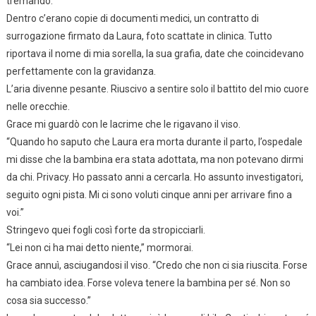
tremando.
Dentro c’erano copie di documenti medici, un contratto di
surrogazione firmato da Laura, foto scattate in clinica. Tutto
riportava il nome di mia sorella, la sua grafia, date che coincidevano
perfettamente con la gravidanza.
L’aria divenne pesante. Riuscivo a sentire solo il battito del mio cuore
nelle orecchie.
Grace mi guardò con le lacrime che le rigavano il viso.
“Quando ho saputo che Laura era morta durante il parto, l’ospedale
mi disse che la bambina era stata adottata, ma non potevano dirmi
da chi. Privacy. Ho passato anni a cercarla. Ho assunto investigatori,
seguito ogni pista. Mi ci sono voluti cinque anni per arrivare fino a
voi.”
Stringevo quei fogli così forte da stropicciarli.
“Lei non ci ha mai detto niente,” mormorai.
Grace annuì, asciugandosi il viso. “Credo che non ci sia riuscita. Forse
ha cambiato idea. Forse voleva tenere la bambina per sé. Non so
cosa sia successo.”