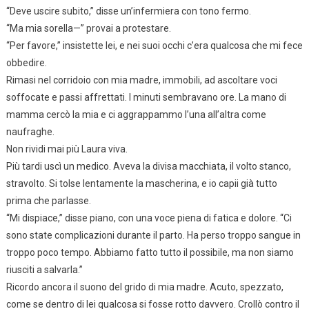
“Deve uscire subito,” disse un’infermiera con tono fermo.
“Ma mia sorella—” provai a protestare.
“Per favore,” insistette lei, e nei suoi occhi c’era qualcosa che mi fece
obbedire.
Rimasi nel corridoio con mia madre, immobili, ad ascoltare voci
soffocate e passi affrettati. I minuti sembravano ore. La mano di
mamma cercò la mia e ci aggrappammo l’una all’altra come
naufraghe.
Non rividi mai più Laura viva.
Più tardi uscì un medico. Aveva la divisa macchiata, il volto stanco,
stravolto. Si tolse lentamente la mascherina, e io capii già tutto
prima che parlasse.
“Mi dispiace,” disse piano, con una voce piena di fatica e dolore. “Ci
sono state complicazioni durante il parto. Ha perso troppo sangue in
troppo poco tempo. Abbiamo fatto tutto il possibile, ma non siamo
riusciti a salvarla.”
Ricordo ancora il suono del grido di mia madre. Acuto, spezzato,
come se dentro di lei qualcosa si fosse rotto davvero. Crollò contro il