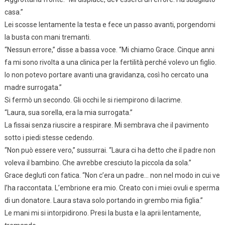
casa.”
Lei scosse lentamente la testa e fece un passo avanti, porgendomi
la busta con mani tremanti.
“Nessun errore,” disse a bassa voce. “Mi chiamo Grace. Cinque anni
fa mi sono rivolta a una clinica per la fertilità perché volevo un figlio.
Io non potevo portare avanti una gravidanza, così ho cercato una
madre surrogata.”
Si fermò un secondo. Gli occhi le si riempirono di lacrime.
“Laura, sua sorella, era la mia surrogata.”
La fissai senza riuscire a respirare. Mi sembrava che il pavimento
sotto i piedi stesse cedendo.
“Non può essere vero,” sussurrai. “Laura ci ha detto che il padre non
voleva il bambino. Che avrebbe cresciuto la piccola da sola.”
Grace deglutì con fatica. “Non c’era un padre… non nel modo in cui ve
l’ha raccontata. L’embrione era mio. Creato con i miei ovuli e sperma
di un donatore. Laura stava solo portando in grembo mia figlia.”
Le mani mi si intorpidirono. Presi la busta e la aprii lentamente,