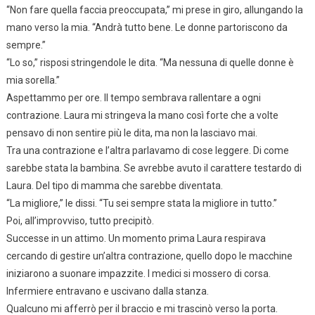
“Non fare quella faccia preoccupata,” mi prese in giro, allungando la
mano verso la mia. “Andrà tutto bene. Le donne partoriscono da
sempre.”
“Lo so,” risposi stringendole le dita. “Ma nessuna di quelle donne è
mia sorella.”
Aspettammo per ore. Il tempo sembrava rallentare a ogni
contrazione. Laura mi stringeva la mano così forte che a volte
pensavo di non sentire più le dita, ma non la lasciavo mai.
Tra una contrazione e l’altra parlavamo di cose leggere. Di come
sarebbe stata la bambina. Se avrebbe avuto il carattere testardo di
Laura. Del tipo di mamma che sarebbe diventata.
“La migliore,” le dissi. “Tu sei sempre stata la migliore in tutto.”
Poi, all’improvviso, tutto precipitò.
Successe in un attimo. Un momento prima Laura respirava
cercando di gestire un’altra contrazione, quello dopo le macchine
iniziarono a suonare impazzite. I medici si mossero di corsa.
Infermiere entravano e uscivano dalla stanza.
Qualcuno mi afferrò per il braccio e mi trascinò verso la porta.