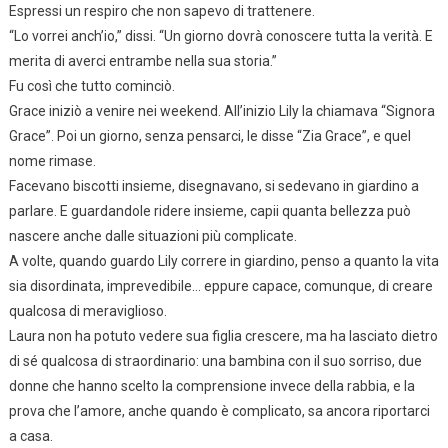
Espressi un respiro che non sapevo di trattenere.
“Lo vorrei anch’io,” dissi. “Un giorno dovrà conoscere tutta la verità. E
merita di averci entrambe nella sua storia.”
Fu così che tutto cominciò.
Grace iniziò a venire nei weekend. All’inizio Lily la chiamava “Signora
Grace”. Poi un giorno, senza pensarci, le disse “Zia Grace”, e quel
nome rimase.
Facevano biscotti insieme, disegnavano, si sedevano in giardino a
parlare. E guardandole ridere insieme, capii quanta bellezza può
nascere anche dalle situazioni più complicate.
A volte, quando guardo Lily correre in giardino, penso a quanto la vita
sia disordinata, imprevedibile… eppure capace, comunque, di creare
qualcosa di meraviglioso.
Laura non ha potuto vedere sua figlia crescere, ma ha lasciato dietro
di sé qualcosa di straordinario: una bambina con il suo sorriso, due
donne che hanno scelto la comprensione invece della rabbia, e la
prova che l’amore, anche quando è complicato, sa ancora riportarci
a casa.