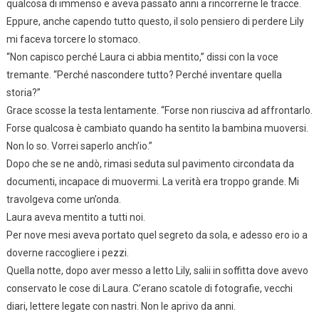
qualcosa di immenso e aveva passato anni a rincorrerne le tracce.
Eppure, anche capendo tutto questo, il solo pensiero di perdere Lily
mi faceva torcere lo stomaco.
“Non capisco perché Laura ci abbia mentito,” dissi con la voce
tremante. “Perché nascondere tutto? Perché inventare quella
storia?”
Grace scosse la testa lentamente. “Forse non riusciva ad affrontarlo.
Forse qualcosa è cambiato quando ha sentito la bambina muoversi.
Non lo so. Vorrei saperlo anch’io.”
Dopo che se ne andò, rimasi seduta sul pavimento circondata da
documenti, incapace di muovermi. La verità era troppo grande. Mi
travolgeva come un’onda.
Laura aveva mentito a tutti noi.
Per nove mesi aveva portato quel segreto da sola, e adesso ero io a
doverne raccogliere i pezzi.
Quella notte, dopo aver messo a letto Lily, salii in soffitta dove avevo
conservato le cose di Laura. C’erano scatole di fotografie, vecchi
diari, lettere legate con nastri. Non le aprivo da anni.