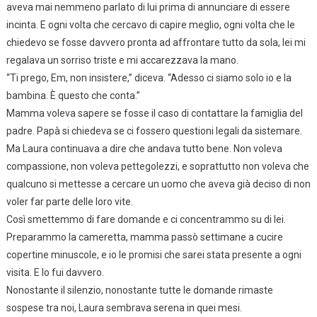
aveva mai nemmeno parlato di lui prima di annunciare di essere
incinta. E ogni volta che cercavo di capire meglio, ogni volta che le
chiedevo se fosse davvero pronta ad affrontare tutto da sola, lei mi
regalava un sorriso triste e mi accarezzava la mano.
“Ti prego, Em, non insistere,” diceva. “Adesso ci siamo solo io e la
bambina. È questo che conta.”
Mamma voleva sapere se fosse il caso di contattare la famiglia del
padre. Papà si chiedeva se ci fossero questioni legali da sistemare.
Ma Laura continuava a dire che andava tutto bene. Non voleva
compassione, non voleva pettegolezzi, e soprattutto non voleva che
qualcuno si mettesse a cercare un uomo che aveva già deciso di non
voler far parte delle loro vite.
Così smettemmo di fare domande e ci concentrammo su di lei.
Preparammo la cameretta, mamma passò settimane a cucire
copertine minuscole, e io le promisi che sarei stata presente a ogni
visita. E lo fui davvero.
Nonostante il silenzio, nonostante tutte le domande rimaste
sospese tra noi, Laura sembrava serena in quei mesi.