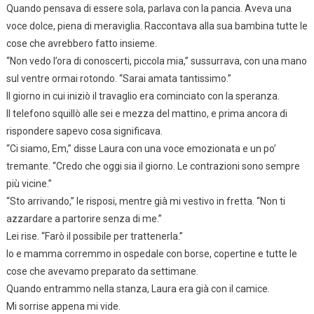
Quando pensava di essere sola, parlava con la pancia. Aveva una
voce dolce, piena di meraviglia. Raccontava alla sua bambina tutte le
cose che avrebbero fatto insieme.
“Non vedo l’ora di conoscerti, piccola mia,” sussurrava, con una mano
sul ventre ormai rotondo. “Sarai amata tantissimo.”
Il giorno in cui iniziò il travaglio era cominciato con la speranza.
Il telefono squillò alle sei e mezza del mattino, e prima ancora di
rispondere sapevo cosa significava.
“Ci siamo, Em,” disse Laura con una voce emozionata e un po’
tremante. “Credo che oggi sia il giorno. Le contrazioni sono sempre
più vicine.”
“Sto arrivando,” le risposi, mentre già mi vestivo in fretta. “Non ti
azzardare a partorire senza di me.”
Lei rise. “Farò il possibile per trattenerla.”
Io e mamma corremmo in ospedale con borse, copertine e tutte le
cose che avevamo preparato da settimane.
Quando entrammo nella stanza, Laura era già con il camice.
Mi sorrise appena mi vide.