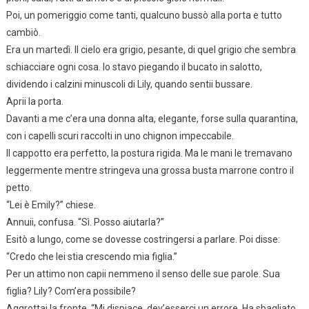
Poi, un pomeriggio come tanti, qualcuno bussò alla porta e tutto
cambiò.
Era un martedì. Il cielo era grigio, pesante, di quel grigio che sembra
schiacciare ogni cosa. Io stavo piegando il bucato in salotto,
dividendo i calzini minuscoli di Lily, quando sentii bussare.
Aprii la porta.
Davanti a me c’era una donna alta, elegante, forse sulla quarantina,
con i capelli scuri raccolti in uno chignon impeccabile.
Il cappotto era perfetto, la postura rigida. Ma le mani le tremavano
leggermente mentre stringeva una grossa busta marrone contro il
petto.
“Lei è Emily?” chiese.
Annuii, confusa. “Sì. Posso aiutarla?”
Esitò a lungo, come se dovesse costringersi a parlare. Poi disse:
“Credo che lei stia crescendo mia figlia.”
Per un attimo non capii nemmeno il senso delle sue parole. Sua
figlia? Lily? Com’era possibile?
Aggrottai la fronte. “Mi dispiace, dev’esserci un errore. Ha sbagliato