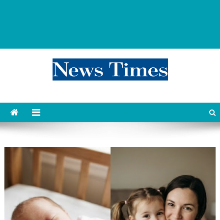
news 76 times
Контент души