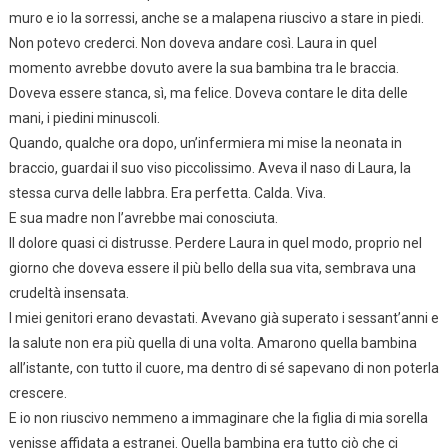
muro e io la sorressi, anche se a malapena riuscivo a stare in piedi.
Non potevo crederci. Non doveva andare così. Laura in quel
momento avrebbe dovuto avere la sua bambina tra le braccia.
Doveva essere stanca, sì, ma felice. Doveva contare le dita delle
mani, i piedini minuscoli.
Quando, qualche ora dopo, un’infermiera mi mise la neonata in
braccio, guardai il suo viso piccolissimo. Aveva il naso di Laura, la
stessa curva delle labbra. Era perfetta. Calda. Viva.
E sua madre non l’avrebbe mai conosciuta.
Il dolore quasi ci distrusse. Perdere Laura in quel modo, proprio nel
giorno che doveva essere il più bello della sua vita, sembrava una
crudeltà insensata.
I miei genitori erano devastati. Avevano già superato i sessant’anni e
la salute non era più quella di una volta. Amarono quella bambina
all’istante, con tutto il cuore, ma dentro di sé sapevano di non poterla
crescere.
E io non riuscivo nemmeno a immaginare che la figlia di mia sorella
venisse affidata a estranei. Quella bambina era tutto ciò che ci