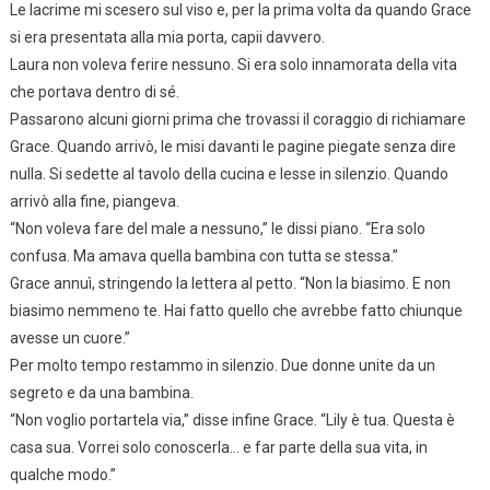
Le lacrime mi scesero sul viso e, per la prima volta da quando Grace
si era presentata alla mia porta, capii davvero.
Laura non voleva ferire nessuno. Si era solo innamorata della vita
che portava dentro di sé.
Passarono alcuni giorni prima che trovassi il coraggio di richiamare
Grace. Quando arrivò, le misi davanti le pagine piegate senza dire
nulla. Si sedette al tavolo della cucina e lesse in silenzio. Quando
arrivò alla fine, piangeva.
“Non voleva fare del male a nessuno,” le dissi piano. “Era solo
confusa. Ma amava quella bambina con tutta se stessa.”
Grace annuì, stringendo la lettera al petto. “Non la biasimo. E non
biasimo nemmeno te. Hai fatto quello che avrebbe fatto chiunque
avesse un cuore.”
Per molto tempo restammo in silenzio. Due donne unite da un
segreto e da una bambina.
“Non voglio portartela via,” disse infine Grace. “Lily è tua. Questa è
casa sua. Vorrei solo conoscerla… e far parte della sua vita, in
qualche modo.”