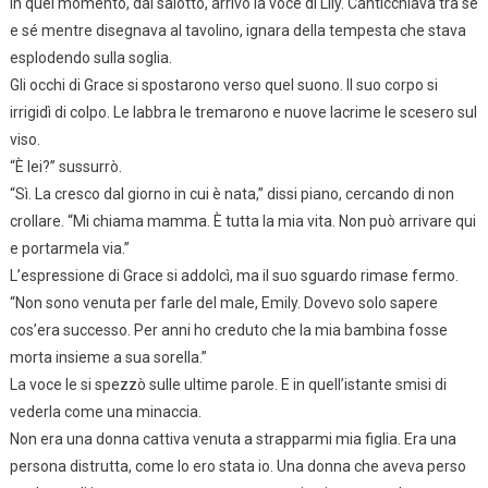
In quel momento, dal salotto, arrivò la voce di Lily. Canticchiava tra sé
e sé mentre disegnava al tavolino, ignara della tempesta che stava
esplodendo sulla soglia.
Gli occhi di Grace si spostarono verso quel suono. Il suo corpo si
irrigidì di colpo. Le labbra le tremarono e nuove lacrime le scesero sul
viso.
“È lei?” sussurrò.
“Sì. La cresco dal giorno in cui è nata,” dissi piano, cercando di non
crollare. “Mi chiama mamma. È tutta la mia vita. Non può arrivare qui
e portarmela via.”
L’espressione di Grace si addolcì, ma il suo sguardo rimase fermo.
“Non sono venuta per farle del male, Emily. Dovevo solo sapere
cos’era successo. Per anni ho creduto che la mia bambina fosse
morta insieme a sua sorella.”
La voce le si spezzò sulle ultime parole. E in quell’istante smisi di
vederla come una minaccia.
Non era una donna cattiva venuta a strapparmi mia figlia. Era una
persona distrutta, come lo ero stata io. Una donna che aveva perso