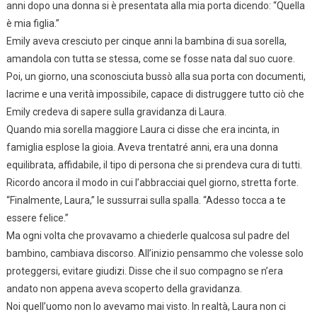
anni dopo una donna si è presentata alla mia porta dicendo: “Quella
è mia figlia.”
Emily aveva cresciuto per cinque anni la bambina di sua sorella,
amandola con tutta se stessa, come se fosse nata dal suo cuore.
Poi, un giorno, una sconosciuta bussò alla sua porta con documenti,
lacrime e una verità impossibile, capace di distruggere tutto ciò che
Emily credeva di sapere sulla gravidanza di Laura.
Quando mia sorella maggiore Laura ci disse che era incinta, in
famiglia esplose la gioia. Aveva trentatré anni, era una donna
equilibrata, affidabile, il tipo di persona che si prendeva cura di tutti.
Ricordo ancora il modo in cui l’abbracciai quel giorno, stretta forte.
“Finalmente, Laura,” le sussurrai sulla spalla. “Adesso tocca a te
essere felice.”
Ma ogni volta che provavamo a chiederle qualcosa sul padre del
bambino, cambiava discorso. All’inizio pensammo che volesse solo
proteggersi, evitare giudizi. Disse che il suo compagno se n’era
andato non appena aveva scoperto della gravidanza.
Noi quell’uomo non lo avevamo mai visto. In realtà, Laura non ci