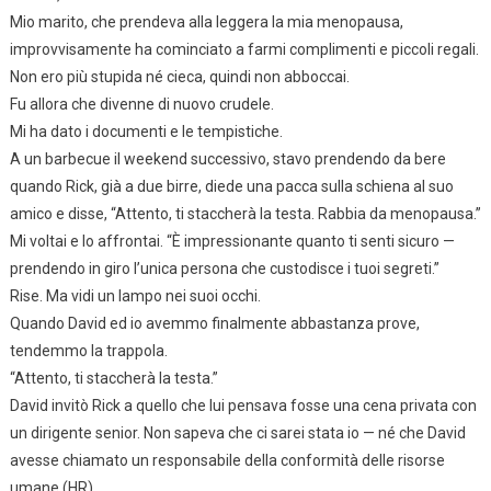
Mio marito, che prendeva alla leggera la mia menopausa,
improvvisamente ha cominciato a farmi complimenti e piccoli regali.
Non ero più stupida né cieca, quindi non abboccai.
Fu allora che divenne di nuovo crudele.
Mi ha dato i documenti e le tempistiche.
A un barbecue il weekend successivo, stavo prendendo da bere
quando Rick, già a due birre, diede una pacca sulla schiena al suo
amico e disse, “Attento, ti staccherà la testa. Rabbia da menopausa.”
Mi voltai e lo affrontai. “È impressionante quanto ti senti sicuro —
prendendo in giro l’unica persona che custodisce i tuoi segreti.”
Rise. Ma vidi un lampo nei suoi occhi.
Quando David ed io avemmo finalmente abbastanza prove,
tendemmo la trappola.
“Attento, ti staccherà la testa.”
David invitò Rick a quello che lui pensava fosse una cena privata con
un dirigente senior. Non sapeva che ci sarei stata io — né che David
avesse chiamato un responsabile della conformità delle risorse
umane (HR).