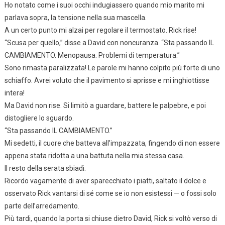
Ho notato come i suoi occhi indugiassero quando mio marito mi
parlava sopra, la tensione nella sua mascella.
A un certo punto mi alzai per regolare il termostato. Rick rise!
“Scusa per quello,” disse a David con noncuranza. “Sta passando IL
CAMBIAMENTO. Menopausa. Problemi di temperatura.”
Sono rimasta paralizzata! Le parole mi hanno colpito più forte di uno
schiaffo. Avrei voluto che il pavimento si aprisse e mi inghiottisse
intera!
Ma David non rise. Si limitò a guardare, battere le palpebre, e poi
distogliere lo sguardo.
“Sta passando IL CAMBIAMENTO.”
Mi sedetti, il cuore che batteva all’impazzata, fingendo di non essere
appena stata ridotta a una battuta nella mia stessa casa.
Il resto della serata sbiadì.
Ricordo vagamente di aver sparecchiato i piatti, saltato il dolce e
osservato Rick vantarsi di sé come se io non esistessi — o fossi solo
parte dell’arredamento.
Più tardi, quando la porta si chiuse dietro David, Rick si voltò verso di