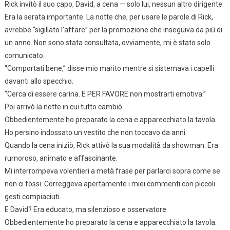
Rick invitò il suo capo, David, a cena — solo lui, nessun altro dirigente.
Era la serata importante. La notte che, per usare le parole di Rick,
avrebbe “sigillato l’affare” per la promozione che inseguiva da più di
un anno. Non sono stata consultata, ovviamente, mi è stato solo
comunicato.
“Comportati bene,” disse mio marito mentre si sistemava i capelli
davanti allo specchio.
“Cerca di essere carina. E PER FAVORE non mostrarti emotiva.”
Poi arrivò la notte in cui tutto cambiò.
Obbedientemente ho preparato la cena e apparecchiato la tavola.
Ho persino indossato un vestito che non toccavo da anni.
Quando la cena iniziò, Rick attivò la sua modalità da showman. Era
rumoroso, animato e affascinante.
Mi interrompeva volentieri a metà frase per parlarci sopra come se
non ci fossi. Correggeva apertamente i miei commenti con piccoli
gesti compiaciuti.
E David? Era educato, ma silenzioso e osservatore.
Obbedientemente ho preparato la cena e apparecchiato la tavola.