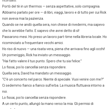
ricordato.”
Portò del tè in un thermos — senza aspettative, solo compagnia.
Abbiamo parlato per ore — di libri, viaggi, lavoro e di tutto per cui Rick
non aveva mai la pazienza.
Quando se ne andò quella sera, non chiese di rivedermi, ma sapevo
che lo avrebbe fatto. E sapevo che avrei detto di sì!
Passarono mesi. Ho preso un lavoro part-time nella libreria locale. Ho
ricominciato a frequentare vecchi amici.
Ho riso di nuovo — una risata vera, piena che arrivava fino agli occhi!
Un pomeriggio, Rick ha inviato un messaggio.
“Hai fatto valere il tuo punto. Spero che tu sia felice.”
Lo fissai, poi lo cancellai senza rispondere.
Quella sera, David ha mandato un messaggio.
“C’è un concerto nel parco. Niente di speciale. Vuoi venire con me?”
Ci sedemmo fianco a fianco sull’erba. La musica fluttuava intorno a
noi.
Lo fissai, poi lo cancellai senza rispondere.
A un certo punto, allungò la mano verso la mia. Gli permisi di