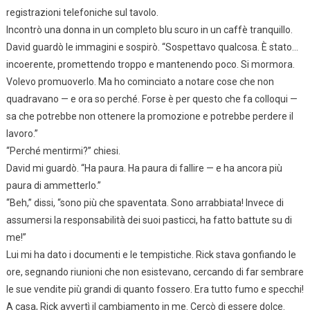
registrazioni telefoniche sul tavolo.
Incontrò una donna in un completo blu scuro in un caffè tranquillo.
David guardò le immagini e sospirò. “Sospettavo qualcosa. È stato…
incoerente, promettendo troppo e mantenendo poco. Si mormora.
Volevo promuoverlo. Ma ho cominciato a notare cose che non
quadravano — e ora so perché. Forse è per questo che fa colloqui —
sa che potrebbe non ottenere la promozione e potrebbe perdere il
lavoro.”
“Perché mentirmi?” chiesi.
David mi guardò. “Ha paura. Ha paura di fallire — e ha ancora più
paura di ammetterlo.”
“Beh,” dissi, “sono più che spaventata. Sono arrabbiata! Invece di
assumersi la responsabilità dei suoi pasticci, ha fatto battute su di
me!”
Lui mi ha dato i documenti e le tempistiche. Rick stava gonfiando le
ore, segnando riunioni che non esistevano, cercando di far sembrare
le sue vendite più grandi di quanto fossero. Era tutto fumo e specchi!
A casa, Rick avvertì il cambiamento in me. Cercò di essere dolce.