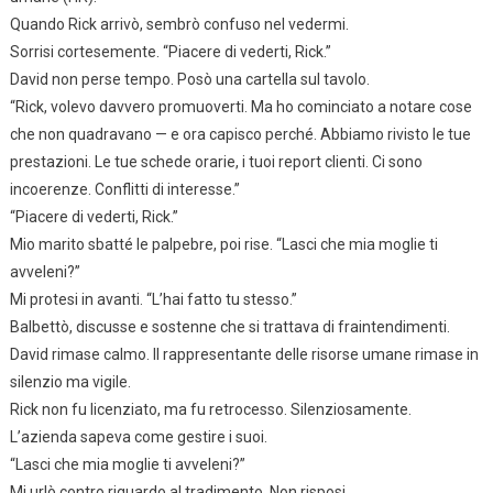
Quando Rick arrivò, sembrò confuso nel vedermi.
Sorrisi cortesemente. “Piacere di vederti, Rick.”
David non perse tempo. Posò una cartella sul tavolo.
“Rick, volevo davvero promuoverti. Ma ho cominciato a notare cose
che non quadravano — e ora capisco perché. Abbiamo rivisto le tue
prestazioni. Le tue schede orarie, i tuoi report clienti. Ci sono
incoerenze. Conflitti di interesse.”
“Piacere di vederti, Rick.”
Mio marito sbatté le palpebre, poi rise. “Lasci che mia moglie ti
avveleni?”
Mi protesi in avanti. “L’hai fatto tu stesso.”
Balbettò, discusse e sostenne che si trattava di fraintendimenti.
David rimase calmo. Il rappresentante delle risorse umane rimase in
silenzio ma vigile.
Rick non fu licenziato, ma fu retrocesso. Silenziosamente.
L’azienda sapeva come gestire i suoi.
“Lasci che mia moglie ti avveleni?”
Mi urlò contro riguardo al tradimento. Non risposi.