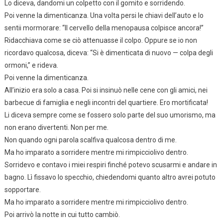
Lo diceva, dandomi un colpetto con il gomito e sorridendo.
Poi venne la dimenticanza. Una volta persi le chiavi dell’auto e lo
sentii mormorare: “Il cervello della menopausa colpisce ancora!”
Ridacchiava come se ciò attenuasse il colpo. Oppure se io non
ricordavo qualcosa, diceva: “Si è dimenticata di nuovo — colpa degli
ormoni,” e rideva.
Poi venne la dimenticanza.
All’inizio era solo a casa. Poi si insinuò nelle cene con gli amici, nei
barbecue di famiglia e negli incontri del quartiere. Ero mortificata!
Li diceva sempre come se fossero solo parte del suo umorismo, ma
non erano divertenti. Non per me.
Non quando ogni parola scalfiva qualcosa dentro di me.
Ma ho imparato a sorridere mentre mi rimpicciolivo dentro.
Sorridevo e contavo i miei respiri finché potevo scusarmi e andare in
bagno. Lì fissavo lo specchio, chiedendomi quanto altro avrei potuto
sopportare.
Ma ho imparato a sorridere mentre mi rimpicciolivo dentro.
Poi arrivò la notte in cui tutto cambiò.