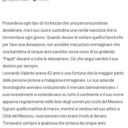
Possedeva ogni tipo di ricchezza che una persona potesse
desiderare, ma il suo cuore custodiva una verità nascosta che lo
tormentava ogni giorno. Quando decise di visitare quell’orfanotrofio
per fare una donazione, non avrebbe mai potuto immaginare che
una bambina di cinque anni sarebbe corsa verso di lui gridando
“Papà!” davanti a tutte le telecamere. Ciò che seguì cambiò il suo
destino per sempre.
Leonardo Valente aveva 42 anni e una fortuna che la maggior parte
delle persone poteva a malapena immaginare. Le sue aziende
tecnologiche avevano rivoluzionato il mercato latinoamericano. I
suoi investimenti si estendevano su tutto il continente e il suo nome
appariva regolarmente nelle liste degli uomini più ricchi del Messico.
Eppure quella mattina di marzo, mentre si vestiva nel suo attico a
Città del Messico, i suoi pensieri non erano rivolti al denaro.
Tornavano sempre a qualcosa che evitava da cinque anni: