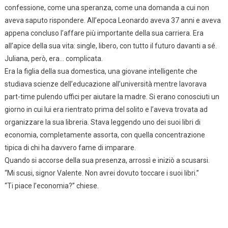
confessione, come una speranza, come una domanda a cui non
aveva saputo rispondere. All’epoca Leonardo aveva 37 anni e aveva
appena concluso l’affare più importante della sua carriera. Era
all’apice della sua vita: single, libero, con tutto il futuro davanti a sé.
Juliana, però, era… complicata.
Era la figlia della sua domestica, una giovane intelligente che
studiava scienze dell’educazione all’università mentre lavorava
part-time pulendo uffici per aiutare la madre. Si erano conosciuti un
giorno in cui lui era rientrato prima del solito e l’aveva trovata ad
organizzare la sua libreria. Stava leggendo uno dei suoi libri di
economia, completamente assorta, con quella concentrazione
tipica di chi ha davvero fame di imparare.
Quando si accorse della sua presenza, arrossì e iniziò a scusarsi.
“Mi scusi, signor Valente. Non avrei dovuto toccare i suoi libri.”
“Ti piace l’economia?” chiese.