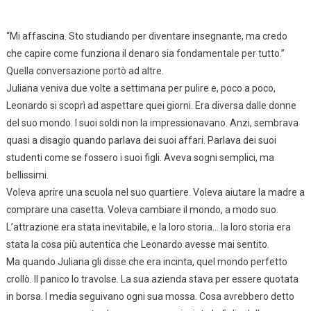
“Mi affascina. Sto studiando per diventare insegnante, ma credo
che capire come funziona il denaro sia fondamentale per tutto.”
Quella conversazione portò ad altre.
Juliana veniva due volte a settimana per pulire e, poco a poco,
Leonardo si scoprì ad aspettare quei giorni. Era diversa dalle donne
del suo mondo. I suoi soldi non la impressionavano. Anzi, sembrava
quasi a disagio quando parlava dei suoi affari. Parlava dei suoi
studenti come se fossero i suoi figli. Aveva sogni semplici, ma
bellissimi.
Voleva aprire una scuola nel suo quartiere. Voleva aiutare la madre a
comprare una casetta. Voleva cambiare il mondo, a modo suo.
L’attrazione era stata inevitabile, e la loro storia… la loro storia era
stata la cosa più autentica che Leonardo avesse mai sentito.
Ma quando Juliana gli disse che era incinta, quel mondo perfetto
crollò. Il panico lo travolse. La sua azienda stava per essere quotata
in borsa. I media seguivano ogni sua mossa. Cosa avrebbero detto